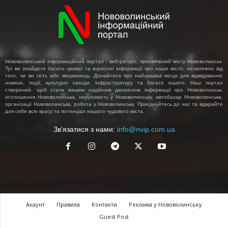
Нововолинський інформаційний портал - веб-ресурс, присвячений місту Нововолинськ.
Тут ви знайдете багато цікавої та корисної інформації про наше місто, незалежно від
того, чи ви гість або мешканець. Дізнайтеся про найцікавіші місця для відвідування,
новини, події, культурні заходи, інфраструктуру та багато іншого. Наш портал
створений, щоб стати вашим надійним джерелом інформації про Нововолинськ,
оголошення Нововолинська, нерухомість у Нововолинську, автобазар Нововолинська,
організації Нововолинська, робота у Нововолинську. Приєднуйтесь до нас та відкрийте
для себе всю красу та потенціал нашого чудового міста.
Зв'язатися з нами:
info@nvip.com.ua
Акаунт
Правила
Контакти
Реклама у Нововолинську
Guest Post