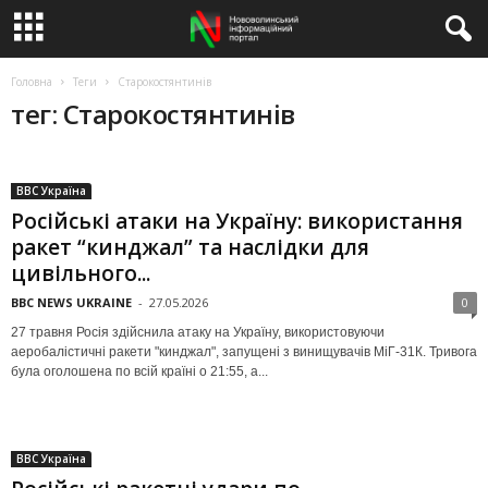
Головна
Теги
Старокостянтинів
тег: Старокостянтинів
BBC Україна
Російські атаки на Україну: використання
ракет “кинджал” та наслідки для
цивільного...
BBC NEWS UKRAINE
-
27.05.2026
0
27 травня Росія здійснила атаку на Україну, використовуючи
аеробалістичні ракети "кинджал", запущені з винищувачів МіГ-31К. Тривога
була оголошена по всій країні о 21:55, а...
BBC Україна