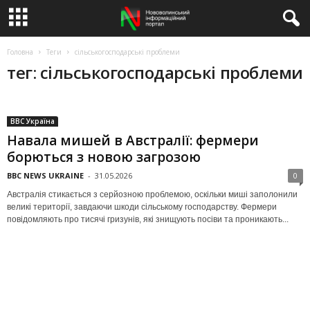
Головна
Теги
сільськогосподарські проблеми
тег: сільськогосподарські проблеми
BBC Україна
Навала мишей в Австралії: фермери
борються з новою загрозою
BBC NEWS UKRAINE
-
31.05.2026
0
Австралія стикається з серйозною проблемою, оскільки миші заполонили
великі території, завдаючи шкоди сільському господарству. Фермери
повідомляють про тисячі гризунів, які знищують посіви та проникають...