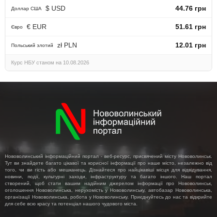
$ USD
44.76 грн
Доллар США
€ EUR
51.61 грн
Євро
zł PLN
12.01 грн
Польський злотий
Курс НБУ станом на 10.08.2026
Нововолинський інформаційний портал - веб-ресурс, присвячений місту Нововолинськ.
Тут ви знайдете багато цікавої та корисної інформації про наше місто, незалежно від
того, чи ви гість або мешканець. Дізнайтеся про найцікавіші місця для відвідування,
новини, події, культурні заходи, інфраструктуру та багато іншого. Наш портал
створений, щоб стати вашим надійним джерелом інформації про Нововолинськ,
оголошення Нововолинська, нерухомість у Нововолинську, автобазар Нововолинська,
організації Нововолинська, робота у Нововолинську. Приєднуйтесь до нас та відкрийте
для себе всю красу та потенціал нашого чудового міста.