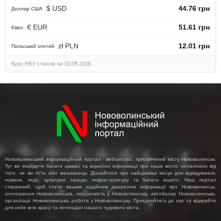
$ USD
44.76 грн
Доллар США
€ EUR
51.61 грн
Євро
zł PLN
12.01 грн
Польський злотий
Курс НБУ станом на 10.08.2026
Нововолинський інформаційний портал - веб-ресурс, присвячений місту Нововолинськ.
Тут ви знайдете багато цікавої та корисної інформації про наше місто, незалежно від
того, чи ви гість або мешканець. Дізнайтеся про найцікавіші місця для відвідування,
новини, події, культурні заходи, інфраструктуру та багато іншого. Наш портал
створений, щоб стати вашим надійним джерелом інформації про Нововолинськ,
оголошення Нововолинська, нерухомість у Нововолинську, автобазар Нововолинська,
організації Нововолинська, робота у Нововолинську. Приєднуйтесь до нас та відкрийте
для себе всю красу та потенціал нашого чудового міста.