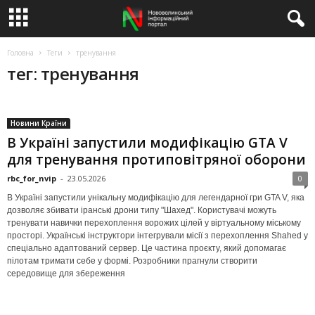
Головна
Теги
тренування
тег: тренування
Новини Країни
В Україні запустили модифікацію GTA V
для тренування протиповітряної оборони
rbc_for_nvip
-
23.05.2026
0
В Україні запустили унікальну модифікацію для легендарної гри GTA V, яка
дозволяє збивати іранські дрони типу "Шахед". Користувачі можуть
тренувати навички перехоплення ворожих цілей у віртуальному міському
просторі. Українські інструктори інтегрували місії з перехоплення Shahed у
спеціально адаптований сервер. Це частина проєкту, який допомагає
пілотам тримати себе у формі. Розробники прагнули створити
середовище для збереження