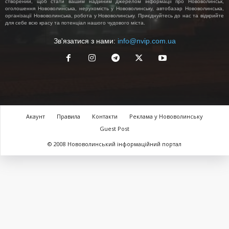
створений, щоб стати вашим надійним джерелом інформації про Нововолинськ,
оголошення Нововолинська, нерухомість у Нововолинську, автобазар Нововолинська,
організації Нововолинська, робота у Нововолинську. Приєднуйтесь до нас та відкрийте
для себе всю красу та потенціал нашого чудового міста.
Зв'язатися з нами:
info@nvip.com.ua
Акаунт
Правила
Контакти
Реклама у Нововолинську
Guest Post
© 2008 Нововолинський інформаційний портал