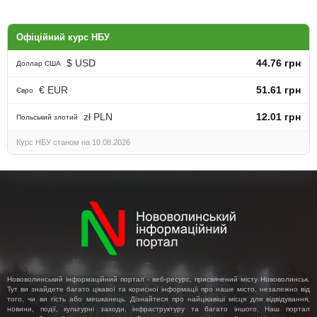
Офіційний курс НБУ
$ USD
44.76 грн
Доллар США
€ EUR
51.61 грн
Євро
zł PLN
12.01 грн
Польський злотий
Курс НБУ станом на 10.08.2026
Нововолинський інформаційний портал - веб-ресурс, присвячений місту Нововолинськ.
Тут ви знайдете багато цікавої та корисної інформації про наше місто, незалежно від
того, чи ви гість або мешканець. Дізнайтеся про найцікавіші місця для відвідування,
новини, події, культурні заходи, інфраструктуру та багато іншого. Наш портал