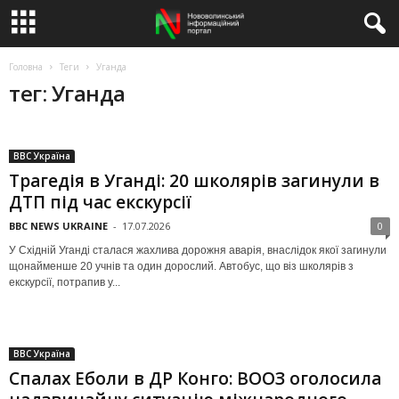
Головна
Теги
Уганда
тег: Уганда
BBC Україна
Трагедія в Уганді: 20 школярів загинули в
ДТП під час екскурсії
BBC NEWS UKRAINE
-
17.07.2026
0
У Східній Уганді сталася жахлива дорожня аварія, внаслідок якої загинули
щонайменше 20 учнів та один дорослий. Автобус, що віз школярів з
екскурсії, потрапив у...
BBC Україна
Спалах Еболи в ДР Конго: ВООЗ оголосила