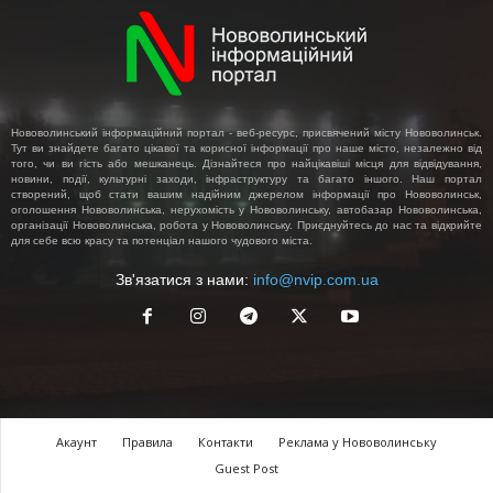
Нововолинський інформаційний портал - веб-ресурс, присвячений місту Нововолинськ.
Тут ви знайдете багато цікавої та корисної інформації про наше місто, незалежно від
того, чи ви гість або мешканець. Дізнайтеся про найцікавіші місця для відвідування,
новини, події, культурні заходи, інфраструктуру та багато іншого. Наш портал
створений, щоб стати вашим надійним джерелом інформації про Нововолинськ,
оголошення Нововолинська, нерухомість у Нововолинську, автобазар Нововолинська,
організації Нововолинська, робота у Нововолинську. Приєднуйтесь до нас та відкрийте
для себе всю красу та потенціал нашого чудового міста.
Зв'язатися з нами:
info@nvip.com.ua
Акаунт
Правила
Контакти
Реклама у Нововолинську
Guest Post