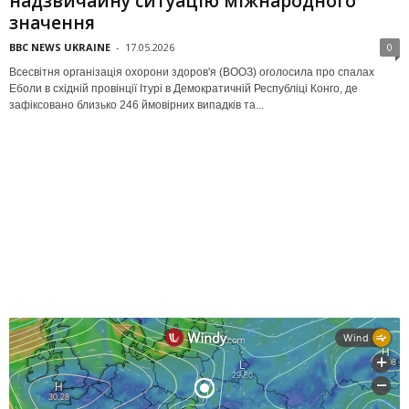
надзвичайну ситуацію міжнародного
значення
BBC NEWS UKRAINE
-
17.05.2026
0
Всесвітня організація охорони здоров'я (ВООЗ) оголосила про спалах
Еболи в східній провінції Ітурі в Демократичній Республіці Конго, де
зафіксовано близько 246 ймовірних випадків та...