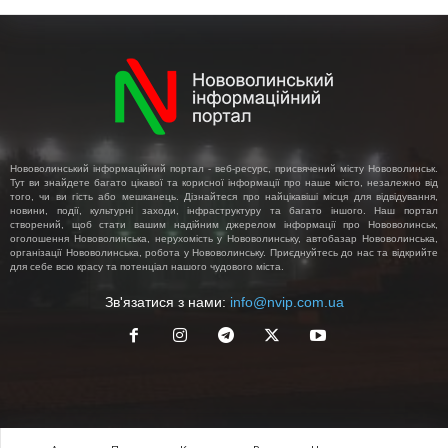
Нововолинський інформаційний портал - веб-ресурс, присвячений місту Нововолинськ.
Тут ви знайдете багато цікавої та корисної інформації про наше місто, незалежно від
того, чи ви гість або мешканець. Дізнайтеся про найцікавіші місця для відвідування,
новини, події, культурні заходи, інфраструктуру та багато іншого. Наш портал
створений, щоб стати вашим надійним джерелом інформації про Нововолинськ,
оголошення Нововолинська, нерухомість у Нововолинську, автобазар Нововолинська,
організації Нововолинська, робота у Нововолинську. Приєднуйтесь до нас та відкрийте
для себе всю красу та потенціал нашого чудового міста.
Зв'язатися з нами:
info@nvip.com.ua