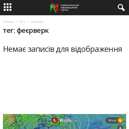
Головна
Теги
феєрверк
тег: феєрверк
Немає записів для відображення