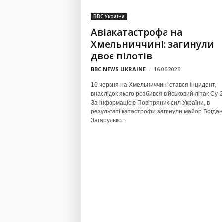
BBC Україна
Авіакатастрофа на
Хмельниччині: загинули
двоє пілотів
BBC NEWS UKRAINE
-
16.06.2026
16 червня на Хмельниччині стався інцидент,
внаслідок якого розбився військовий літак Су-
За інформацією Повітряних сил України, в
результаті катастрофи загинули майор Богда
Загарулько...