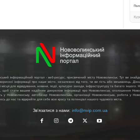
Пол
Кур
ський інформаційний портал - веб-ресурс, присвячений місту Нововолинськ. Тут ви знайд
 корисної інформації про наше місто, незалежно від того, чи ви гість або мешканець. Діз
і місця для відвідування, новини, події, культурні заходи, інфраструктуру та багато іншого.
, щоб стати вашим надійним джерелом інформації про Нововолинськ, оголошення Ново
ть у Нововолинську, автобазар Нововолинська, організації Нововолинська, робота у Ново
сь до нас та відкрийте для себе всю красу та потенціал нашого чудового міста.
Зв'язатися з нами:
info@nvip.com.ua