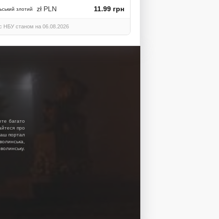
zł PLN
11.99 грн
ьський злотий
с НБУ станом на 06.08.2026
ете багато
найтеся про
 Наш портал
волинська,
волинську.