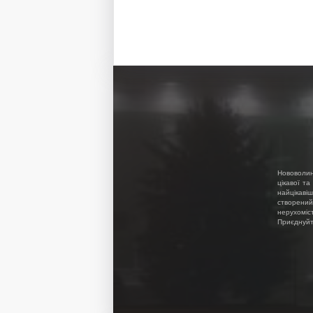
Нововолин
цікавої та
найцікавіш
створений
нерухоміс
Приєднуйте