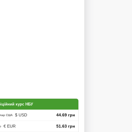
іційний курс НБУ
$ USD
44.69 грн
лар США
€ EUR
51.63 грн
о