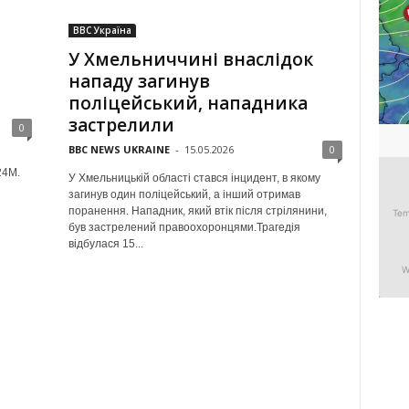
BBC Україна
У Хмельниччині внаслідок
нападу загинув
поліцейський, нападника
застрелили
0
BBC NEWS UKRAINE
-
15.05.2026
0
24М.
У Хмельницькій області стався інцидент, в якому
загинув один поліцейський, а інший отримав
н
поранення. Нападник, який втік після стрілянини,
був застрелений правоохоронцями.Трагедія
відбулася 15...