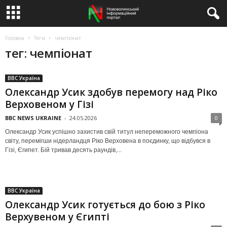
Головна
Теги
чемпіонат
тег: чемпіонат
BBC Україна
Олександр Усик здобув перемогу над Ріко
Верховеном у Гізі
BBC NEWS UKRAINE
-
24.05.2026
0
Олександр Усик успішно захистив свій титул непереможного чемпіона
світу, перемігши нідерландця Ріко Верховена в поєдинку, що відбувся в
Гізі, Єгипет. Бій тривав десять раундів,...
BBC Україна
Олександр Усик готується до бою з Ріко
Верхувеном у Єгипті