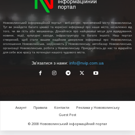
Нововолинський інформаційний портал - веб-ресурс, присвячений місту Нововолинськ.
Тут ви знайдете багато цікавої та корисної інформації про наше місто, незалежно від
того, чи ви гість або мешканець. Дізнайтеся про найцікавіші місця для відвідування,
новини, події, культурні заходи, інфраструктуру та багато іншого. Наш портал
створений, щоб стати вашим надійним джерелом інформації про Нововолинськ,
оголошення Нововолинська, нерухомість у Нововолинську, автобазар Нововолинська,
організації Нововолинська, робота у Нововолинську. Приєднуйтесь до нас та відкрийте
для себе всю красу та потенціал нашого чудового міста.
Зв'язатися з нами:
info@nvip.com.ua
Акаунт
Правила
Контакти
Реклама у Нововолинську
Guest Post
© 2008 Нововолинський інформаційний портал