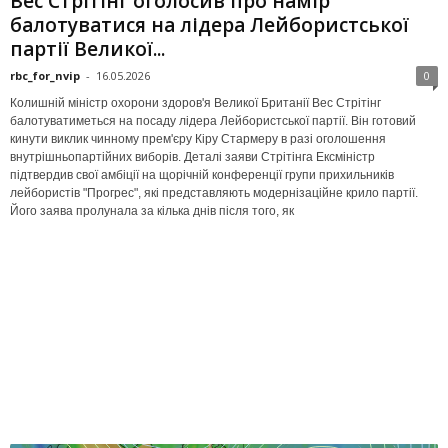
Вес Стрітінг оголосив про намір
балотуватися на лідера Лейбористської
партії Великої...
rbc_for_nvip
-
16.05.2026
0
Колишній міністр охорони здоров'я Великої Британії Вес Стрітінг
балотуватиметься на посаду лідера Лейбористської партії. Він готовий
кинути виклик чинному прем'єру Кіру Стармеру в разі оголошення
внутрішньопартійних виборів. Деталі заяви Стрітінга Ексміністр
підтвердив свої амбіції на щорічній конференції групи прихильників
лейбористів "Прогрес", які представляють модернізаційне крило партії.
Його заява пролунала за кілька днів після того, як