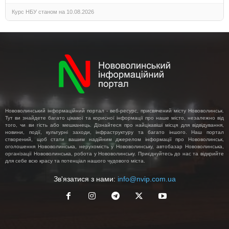
Курс НБУ станом на 10.08.2026
Нововолинський інформаційний портал - веб-ресурс, присвячений місту Нововолинськ.
Тут ви знайдете багато цікавої та корисної інформації про наше місто, незалежно від
того, чи ви гість або мешканець. Дізнайтеся про найцікавіші місця для відвідування,
новини, події, культурні заходи, інфраструктуру та багато іншого. Наш портал
створений, щоб стати вашим надійним джерелом інформації про Нововолинськ,
оголошення Нововолинська, нерухомість у Нововолинську, автобазар Нововолинська,
організації Нововолинська, робота у Нововолинську. Приєднуйтесь до нас та відкрийте
для себе всю красу та потенціал нашого чудового міста.
Зв'язатися з нами:
info@nvip.com.ua