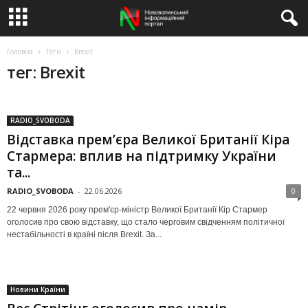
Головна
Теги
Brexit
тег: Brexit
RADIO_SVOBODA
Відставка прем’єра Великої Британії Кіра
Стармера: вплив на підтримку України
та...
RADIO_SVOBODA
-
22.06.2026
0
22 червня 2026 року прем'єр-міністр Великої Британії Кір Стармер
оголосив про свою відставку, що стало черговим свідченням політичної
нестабільності в країні після Brexit. За...
Новини Країни