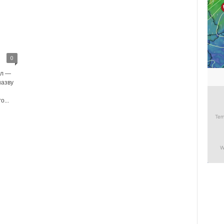
0
ол —
назву
о...