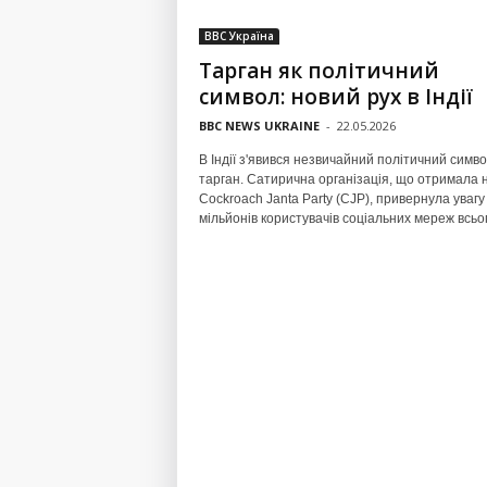
BBC Україна
Тарган як політичний
символ: новий рух в Індії
BBC NEWS UKRAINE
-
22.05.2026
В Індії з'явився незвичайний політичний симв
тарган. Сатирична організація, що отримала 
Cockroach Janta Party (CJP), привернула увагу
мільйонів користувачів соціальних мереж всьог