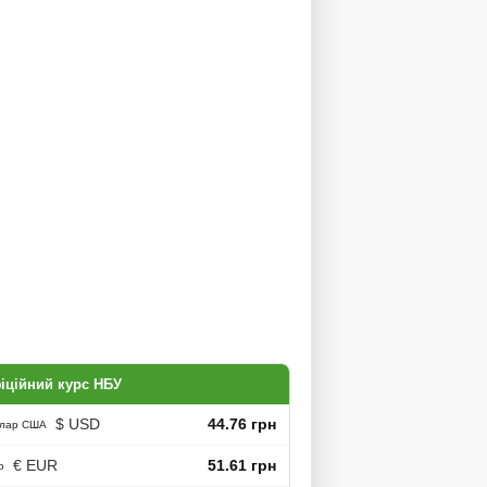
іційний курс НБУ
$ USD
44.76 грн
лар США
€ EUR
51.61 грн
о