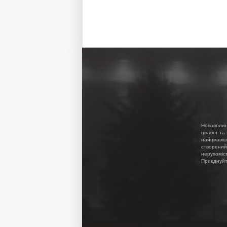
Нововолин
цікавої та
найцікавіш
створений
нерухоміс
Приєднуйте