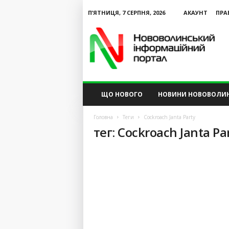
П’ЯТНИЦЯ, 7 СЕРПНЯ, 2026
АКАУНТ
ПРА
N
V
I
P
ЩО НОВОГО
НОВИНИ НОВОВОЛИ
Головна
Теги
Cockroach Janta Party
тег: Cockroach Janta Pa