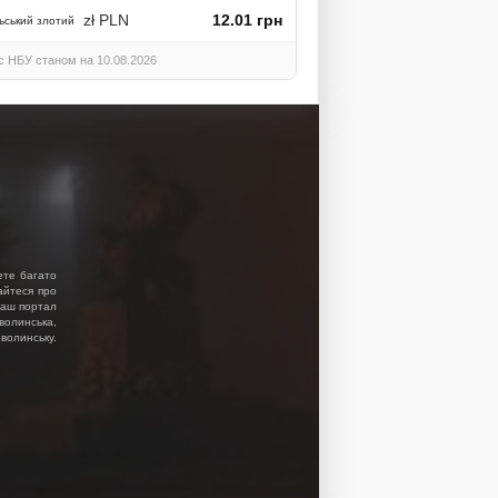
zł PLN
12.01 грн
ьський злотий
с НБУ станом на 10.08.2026
ете багато
найтеся про
 Наш портал
волинська,
волинську.