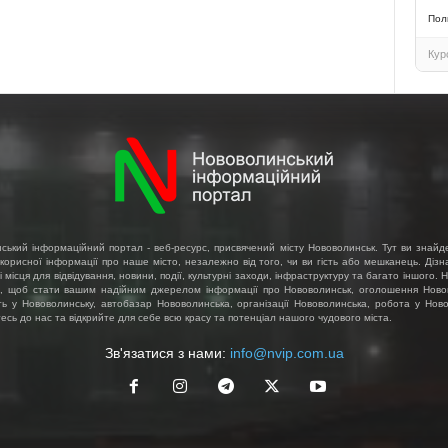
Пол
Кур
ський інформаційний портал - веб-ресурс, присвячений місту Нововолинськ. Тут ви знайд
 корисної інформації про наше місто, незалежно від того, чи ви гість або мешканець. Діз
і місця для відвідування, новини, події, культурні заходи, інфраструктуру та багато іншого.
, щоб стати вашим надійним джерелом інформації про Нововолинськ, оголошення Ново
ть у Нововолинську, автобазар Нововолинська, організації Нововолинська, робота у Ново
сь до нас та відкрийте для себе всю красу та потенціал нашого чудового міста.
Зв'язатися з нами:
info@nvip.com.ua