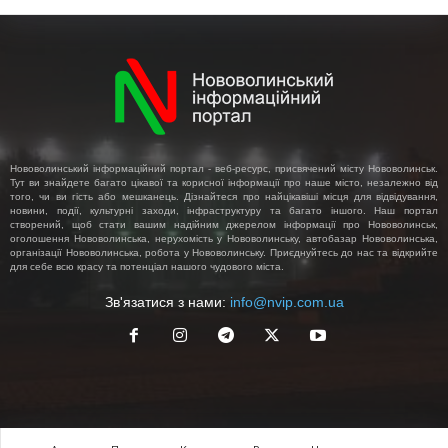
Нововолинський інформаційний портал - веб-ресурс, присвячений місту Нововолинськ.
Тут ви знайдете багато цікавої та корисної інформації про наше місто, незалежно від
того, чи ви гість або мешканець. Дізнайтеся про найцікавіші місця для відвідування,
новини, події, культурні заходи, інфраструктуру та багато іншого. Наш портал
створений, щоб стати вашим надійним джерелом інформації про Нововолинськ,
оголошення Нововолинська, нерухомість у Нововолинську, автобазар Нововолинська,
організації Нововолинська, робота у Нововолинську. Приєднуйтесь до нас та відкрийте
для себе всю красу та потенціал нашого чудового міста.
Зв'язатися з нами:
info@nvip.com.ua