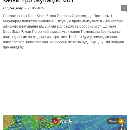
заяви про окупацію міст
rbc_for_nvip
-
23.05.2026
0
Співзасновник DeepState Роман Погорілий заявив, що Покровськ і
Мирноград повністю окуповані. Ситуацію прокоментували в 7-му корпусі
швидкого реагування ДШВ, який відповідає за оборону міст. Що каже
DeepState Роман Погорілий вважає утримання Покровська безглуздим і
надто дорогим за людськими втратами. На його думку, командування
помиляється, наполягаючи на обороні міста за будь-яку ціну. Він нагадав
про невдалу