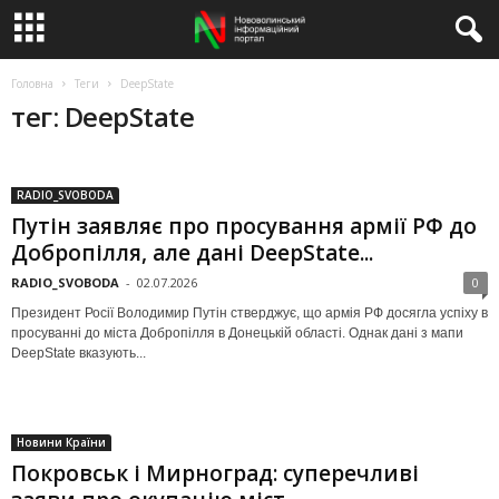
Головна
Теги
DeepState
тег: DeepState
RADIO_SVOBODA
Путін заявляє про просування армії РФ до
Добропілля, але дані DeepState...
RADIO_SVOBODA
-
02.07.2026
0
Президент Росії Володимир Путін стверджує, що армія РФ досягла успіху в
просуванні до міста Добропілля в Донецькій області. Однак дані з мапи
DeepState вказують...
Новини Країни
Покровськ і Мирноград: суперечливі