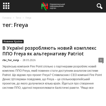
Головна
Теги
Freya
тег: Freya
Новини Країни
В Україні розробляють новий комплекс
ППО Freya як альтернативу Patriot
rbc_for_nvip
-
28.05.2026
0
Українська компанія Fire Point спільно з партнерами розробляє новий
комплекс ППО Freya, який повинен стати доступним аналогом системи
Patriot. Що відомо про проект Freya? Співвласник і CEO компанії Fire Point
Денис Штілерман повідомив, що Freya – це спільноєвропейський
проектом, до якого долучилися кілька країн. Йдеться про створення
системи ППО, здатної перехоплювати балістичні ракети. "Якщо все