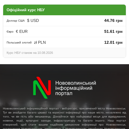
Офіційний курс НБУ
$ USD
44.76 грн
Доллар США
€ EUR
51.61 грн
Євро
zł PLN
12.01 грн
Польський злотий
Курс НБУ станом на 10.08.2026
Нововолинський інформаційний портал - веб-ресурс, присвячений місту Нововолинськ.
Тут ви знайдете багато цікавої та корисної інформації про наше місто, незалежно від
того, чи ви гість або мешканець. Дізнайтеся про найцікавіші місця для відвідування,
новини, події, культурні заходи, інфраструктуру та багато іншого. Наш портал
створений, щоб стати вашим надійним джерелом інформації про Нововолинськ,
оголошення Нововолинська, нерухомість у Нововолинську, автобазар Нововолинська,