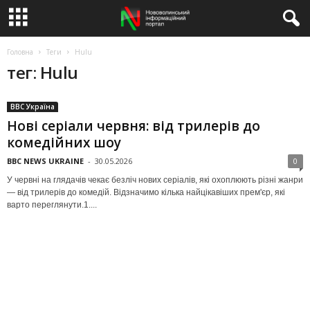
Головна
Теги
Hulu
тег: Hulu
BBC Україна
Нові серіали червня: від трилерів до
комедійних шоу
BBC NEWS UKRAINE
-
30.05.2026
0
У червні на глядачів чекає безліч нових серіалів, які охоплюють різні жанри
— від трилерів до комедій. Відзначимо кілька найцікавіших прем'єр, які
варто переглянути.1....