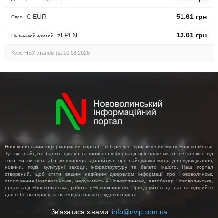
€ EUR
51.61 грн
Євро
zł PLN
12.01 грн
Польський злотий
Курс НБУ станом на 10.08.2026
Нововолинський інформаційний портал - веб-ресурс, присвячений місту Нововолинськ.
Тут ви знайдете багато цікавої та корисної інформації про наше місто, незалежно від
того, чи ви гість або мешканець. Дізнайтеся про найцікавіші місця для відвідування,
новини, події, культурні заходи, інфраструктуру та багато іншого. Наш портал
створений, щоб стати вашим надійним джерелом інформації про Нововолинськ,
оголошення Нововолинська, нерухомість у Нововолинську, автобазар Нововолинська,
організації Нововолинська, робота у Нововолинську. Приєднуйтесь до нас та відкрийте
для себе всю красу та потенціал нашого чудового міста.
Зв'язатися з нами:
info@nvip.com.ua