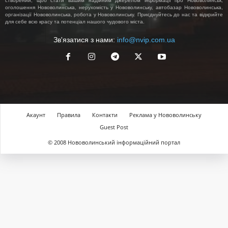
створений, щоб стати вашим надійним джерелом інформації про Нововолинськ,
оголошення Нововолинська, нерухомість у Нововолинську, автобазар Нововолинська,
організації Нововолинська, робота у Нововолинську. Приєднуйтесь до нас та відкрийте
для себе всю красу та потенціал нашого чудового міста.
Зв'язатися з нами:
info@nvip.com.ua
Акаунт
Правила
Контакти
Реклама у Нововолинську
Guest Post
© 2008 Нововолинський інформаційний портал