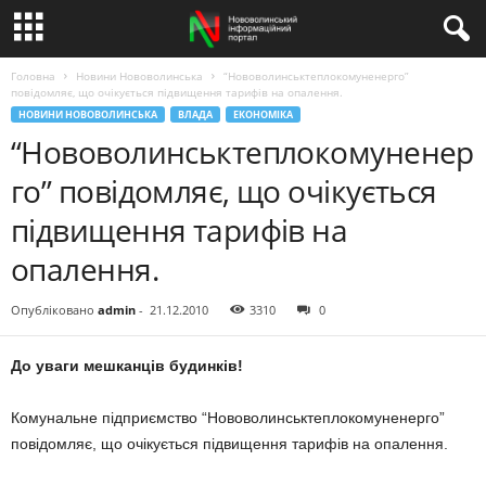
Головна
Новини Нововолинська
“Нововолинськтеплокомуненерго”
повідомляє, що очікується підвищення тарифів на опалення.
НОВИНИ НОВОВОЛИНСЬКА
ВЛАДА
ЕКОНОМІКА
“Нововолинськтеплокомуненер
го” повідомляє, що очікується
підвищення тарифів на
опалення.
Опубліковано
admin
-
21.12.2010
3310
0
До уваги мешканців будинків!
Комунальне підприємство “Нововолинськтеплокомуненерго”
повідомляє, що очікується підвищення тарифів на опалення.