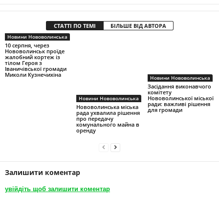
СТАТТІ ПО ТЕМІ
БІЛЬШЕ ВІД АВТОРА
Новини Нововолинська
10 серпня, через
Нововолинськ проїде
жалобний кортеж із
тілом Героя з
Іваничівської громади
Миколи Кузнечихіна
Новини Нововолинська
Засідання виконавчого
комітету
Нововолинської міської
Новини Нововолинська
ради: важливі рішення
Нововолинська міська
для громади
рада ухвалила рішення
про передачу
комунального майна в
оренду
Залишити коментар
увійдіть щоб залишити коментар