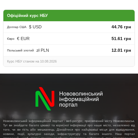
Офіційний курс НБУ
$ USD
44.76 грн
Доллар США
€ EUR
51.61 грн
Євро
zł PLN
12.01 грн
Польський злотий
Курс НБУ станом на 10.08.2026
Нововолинський інформаційний портал - веб-ресурс, присвячений місту Нововолинськ.
Тут ви знайдете багато цікавої та корисної інформації про наше місто, незалежно від
того, чи ви гість або мешканець. Дізнайтеся про найцікавіші місця для відвідування,
новини, події, культурні заходи, інфраструктуру та багато іншого. Наш портал