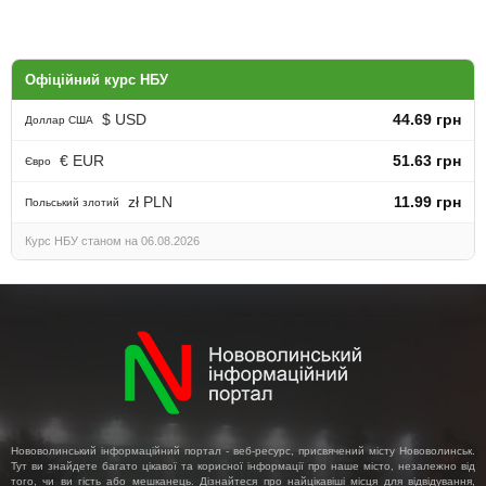
Офіційний курс НБУ
$ USD
44.69 грн
Доллар США
€ EUR
51.63 грн
Євро
zł PLN
11.99 грн
Польський злотий
Курс НБУ станом на 06.08.2026
Нововолинський інформаційний портал - веб-ресурс, присвячений місту Нововолинськ.
Тут ви знайдете багато цікавої та корисної інформації про наше місто, незалежно від
того, чи ви гість або мешканець. Дізнайтеся про найцікавіші місця для відвідування,