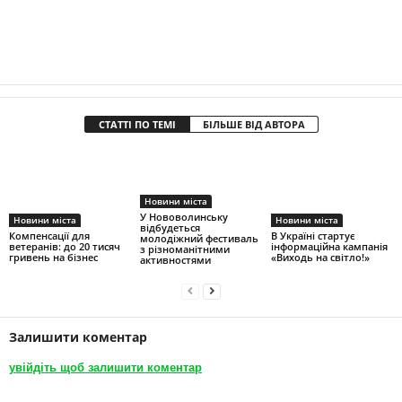
СТАТТІ ПО ТЕМІ
БІЛЬШЕ ВІД АВТОРА
Новини міста
У Нововолинську
Новини міста
Новини міста
відбудеться
Компенсації для
В Україні стартує
молодіжний фестиваль
ветеранів: до 20 тисяч
інформаційна кампанія
з різноманітними
гривень на бізнес
«Виходь на світло!»
активностями
Залишити коментар
увійдіть щоб залишити коментар