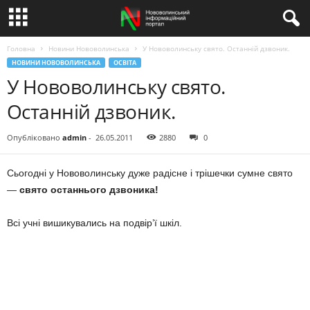
Головна
Новини Нововолинська
У Нововолинську свято. Останній дзвоник.
НОВИНИ НОВОВОЛИНСЬКА
ОСВІТА
У Нововолинську свято.
Останній дзвоник.
Опубліковано
admin
-
26.05.2011
2880
0
Сьогодні у Нововолинську дуже радісне і трішечки сумне свято
—
свято останнього дзвоника!
Всі учні вишикувались на подвір’ї шкіл.