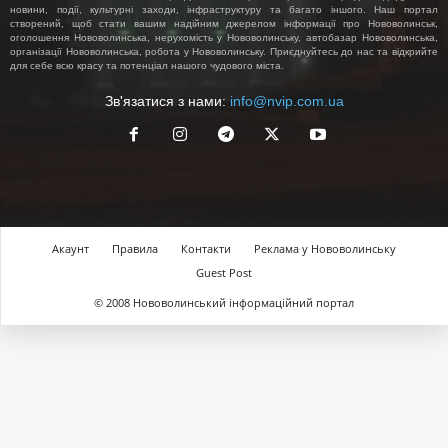
новини, події, культурні заходи, інфраструктуру та багато іншого. Наш портал
створений, щоб стати вашим надійним джерелом інформації про Нововолинськ,
оголошення Нововолинська, нерухомість у Нововолинську, автобазар Нововолинська,
організації Нововолинська, робота у Нововолинську. Приєднуйтесь до нас та відкрийте
для себе всю красу та потенціал нашого чудового міста.
Зв'язатися з нами:
info@nvip.com.ua
Акаунт
Правила
Контакти
Реклама у Нововолинську
Guest Post
© 2008 Нововолинський інформаційний портал