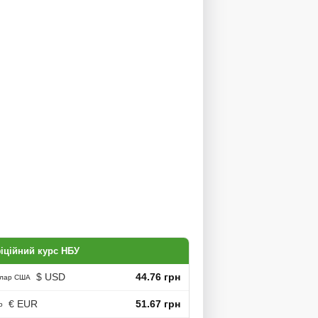
іційний курс НБУ
$ USD
44.76 грн
лар США
€ EUR
51.67 грн
о