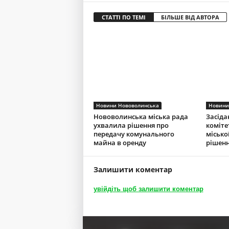
СТАТТІ ПО ТЕМІ
БІЛЬШЕ ВІД АВТОРА
Новини Нововолинська
Новини
Нововолинська міська рада
Засіда
ухвалила рішення про
коміте
передачу комунального
місько
майна в оренду
рішенн
Залишити коментар
увійдіть щоб залишити коментар