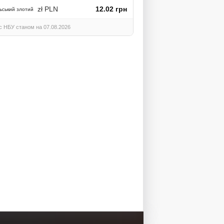
zł PLN
12.02 грн
ьський злотий
с НБУ станом на 07.08.2026