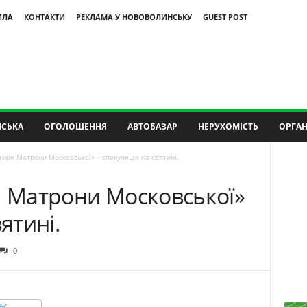
ИЛА
КОНТАКТИ
РЕКЛАМА У НОВОВОЛИНСЬКУ
GUEST POST
СЬКА
ОГОЛОШЕННЯ
АВТОБАЗАР
НЕРУХОМІСТЬ
ОРГАН
тиря Матрони Московської» – спекуляція на святині.
я Матрони Московської»
ятині.
0