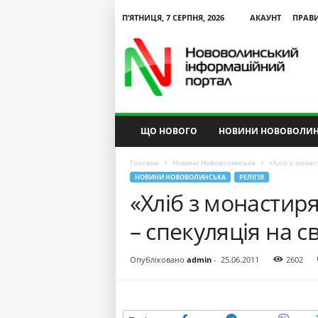
П’ЯТНИЦЯ, 7 СЕРПНЯ, 2026
АКАУНТ
ПРАВ
N
V
I
P
ЩО НОВОГО
НОВИНИ НОВОВОЛИН
Головна
Новини Нововолинська
«Хліб з монас
НОВИНИ НОВОВОЛИНСЬКА
РЕЛІГІЯ
«Хліб з монастир
– спекуляція на св
Опубліковано
admin
-
25.06.2011
2602