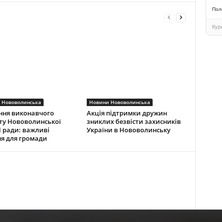
Пол
Кур
 Нововолинська
Новини Нововолинська
ння виконавчого
Акція підтримки дружин
ту Нововолинської
зниклих безвісти захисників
ї ради: важливі
України в Нововолинську
я для громади