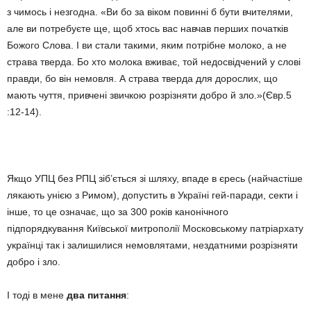
з чимось і незгодна. «Ви бо за віком повинні б бути вчителями,
але ви потребуєте ще, щоб хтось вас навчав перших початків
Божого Слова. І ви стали такими, яким потрібне молоко, а не
страва тверда. Бо хто молока вживає, той недосвідчений у слові
правди, бо він немовля. А страва тверда для дорослих, що
мають чуття, привчені звичкою розрізняти добро й зло.»(Євр.5
:12-14).
Якщо УПЦ без РПЦ зіб’ється зі шляху, впаде в єресь (найчастіше
лякають унією з Римом), допустить в Україні гей-паради, секти і
інше, то це означає, що за 300 років канонічного
підпорядкування Київської митрополії Московському патріархату
українці так і залишилися немовлятами, нездатними розрізняти
добро і зло.
І тоді в мене
два питання
: