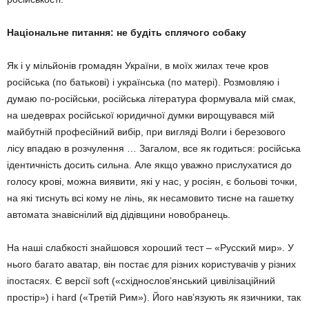
Національне питання: не буд
іть
сплячого собаку
Як і у мільйонів громадян України, в моїх жилах тече кров
російська (по батькові) і українська (по матері). Розмовляю і
думаю по-російськи, російська література формувала мій смак,
на шедеврах російської юридичної думки вирощувався мій
майбутній професійний вибір, при вигляді Волги і березового
лісу впадаю в розчулення … Загалом, все як годиться: російська
ідентичність досить сильна. Але якщо уважно прислухатися до
голосу крові, можна виявити, які у нас, у росіян, є больові точки,
на які тиснуть всі кому не лінь, як несамовито тисне на гашетку
автомата знавіснілий від дідівщини новобранець.
На наші слабкості знайшовся хороший тест – «Русский мир». У
нього багато аватар, він постає для різних користувачів у різних
іпостасях. Є версії soft («східнослов’янський цивілізаційний
простір») і hard («Третій Рим»). Його нав’язують як язичники, так