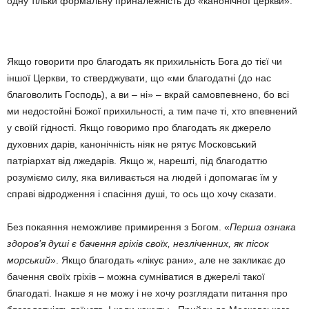
одну тільки формальну приналежність до «канонічної церкви».
Якщо говорити про благодать як прихильність Бога до тієї чи
іншої Церкви, то стверджувати, що «ми благодатні (до нас
благоволить Господь), а ви – ні» – вкрай самовпевнено, бо всі
ми недостойні Божої прихильності, а тим паче ті, хто впевнений
у своїй гідності. Якщо говоримо про благодать як джерело
духовних дарів, канонічність ніяк не рятує Московський
патріархат від лжедарів. Якщо ж, нарешті, під благодаттю
розуміємо силу, яка виливається на людей і допомагає їм у
справі відродження і спасіння душі, то ось що хочу сказати.
Без покаяння неможливе примирення з Богом. «
Перша ознака
здоров’я душі є бачення гріхів своїх, незліченних, як пісок
морський
». Якщо благодать «лікує рани», але не закликає до
бачення своїх гріхів – можна сумніватися в джерелі такої
благодаті. Інакше я не можу і не хочу розглядати питання про