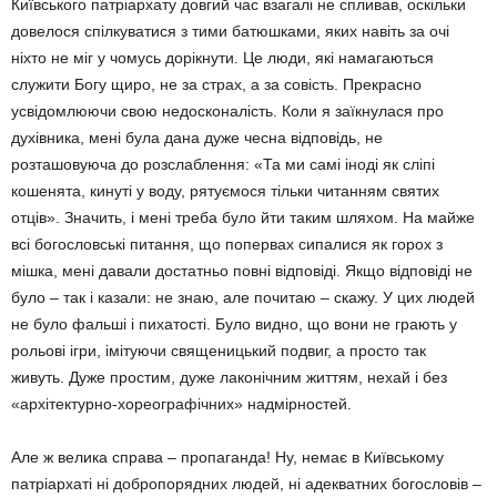
Київського патріархату довгий час взагалі не спливав, оскільки
довелося спілкуватися з тими батюшками, яких навіть за очі
ніхто не міг у чомусь дорікнути. Це люди, які намагаються
служити Богу щиро, не за страх, а за совість. Прекрасно
усвідомлюючи свою недосконалість. Коли я заїкнулася про
духівника, мені була дана дуже чесна відповідь, не
розташовуюча до розслаблення: «Та ми самі іноді як сліпі
кошенята, кинуті у воду, рятуємося тільки читанням святих
отців». Значить, і мені треба було йти таким шляхом. На майже
всі богословські питання, що попервах сипалися як горох з
мішка, мені давали достатньо повні відповіді. Якщо відповіді не
було – так і казали: не знаю, але почитаю – скажу. У цих людей
не було фальші і пихатості. Було видно, що вони не грають у
рольові ігри, імітуючи священицький подвиг, а просто так
живуть. Дуже простим, дуже лаконічним життям, нехай і без
«архітектурно-хореографічних» надмірностей.
Але ж велика справа – пропаганда! Ну, немає в Київському
патріархаті ні добропорядних людей, ні адекватних богословів –