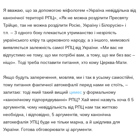
Я вважаю, що за допомогою міфологем «Україна невіддільна від
канонічної території РПЦ», «Як не можна розділити Пресвяту
Трійцю, так не можна розділити Росію, Україну і Білорусію» і
т.п. – З одного боку плекається утриманство і незрілість
українського кліру та церковного народу, а з іншого, мимоволі
виявляється залежність самої РПЦ від України. «Ми вас не
відпустимо не тому, що ми потрібні вам, а тому, що ми без вас –
ніщо». Тоді треба поставити питання, хто кому Церква-Мати.
Якщо будуть заперечення, мовляв, ми і так в усьому самостійні,
тому питання фактичної автокефалії перед нами не стоїть, –
запитаю: тоді який такий вищий
цимес
у формальному
«канонічному підпорядкуванні» РПЦ? Хай мені назвуть хоча б 5
аргументів, чому невіддільність від РПЦ нам так життєво
необхідна, і відповідно, 5 аргументів, чому канонічна
автокефалія УПЦ буде не тільки марна, а й шкідлива для
України. Готова обговорювати ці аргументи.