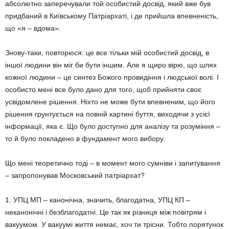
абсолютно заперечували той особистий досвід, який вже був
придбаний в Київському Патріархаті, і де прийшла впевненість,
що «я – вдома».
Знову-таки, повторюся: це все тільки мій особистий досвід, в
іншої людини він міг би бути іншим. Але я щиро вірю, що шлях
кожної людини – це синтез Божого провидіння і людської волі. І
особисто мені все було дано для того, щоб прийняти своє
усвідомлене рішення. Ніхто не може бути впевненим, що його
рішення грунтується на повній картині буття, виходячи з усієї
інформації, яка є. Що було доступно для аналізу та розуміння –
то й було покладено в фундамент мого вибору.
Що мені теоретично тоді – в момент мого сумніви і запитування
– запропонував Московський патріархат?
1. УПЦ МП – канонічна, значить, благодатна, УПЦ КП –
неканонічні і безблагодатні. Це так як різниця між повітрям і
вакуумом. У вакуумі життя немає, хоч ти трісни. Тобто порятунок