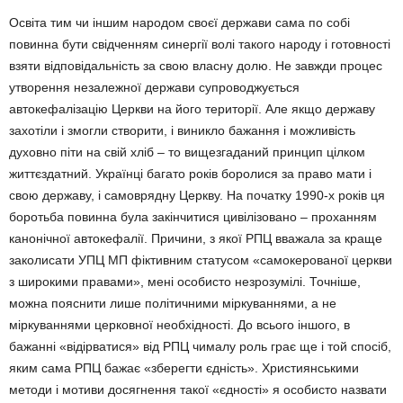
Освіта тим чи іншим народом своєї держави сама по собі
повинна бути свідченням синергії волі такого народу і готовності
взяти відповідальність за свою власну долю. Не завжди процес
утворення незалежної держави супроводжується
автокефалізацію Церкви на його території. Але якщо державу
захотіли і змогли створити, і виникло бажання і можливість
духовно піти на свій хліб – то вищезгаданий принцип цілком
життєздатний. Українці багато років боролися за право мати і
свою державу, і самоврядну Церкву. На початку 1990-х років ця
боротьба повинна була закінчитися цивілізовано – проханням
канонічної автокефалії. Причини, з якої РПЦ вважала за краще
заколисати УПЦ МП фіктивним статусом «самокерованої церкви
з широкими правами», мені особисто незрозумілі. Точніше,
можна пояснити лише політичними міркуваннями, а не
міркуваннями церковної необхідності. До всього іншого, в
бажанні «відірватися» від РПЦ чималу роль грає ще і той спосіб,
яким сама РПЦ бажає «зберегти єдність». Християнськими
методи і мотиви досягнення такої «єдності» я особисто назвати