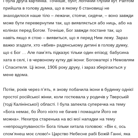
І була друга картинка. Точніше, бунт, логічний глухий кут. Раптом
прийшла в голову думка, що в якому б становищі не
знаходилося наше тіло – лежачи, стоячи, сидячи, – воно завжди
може бути перевернутим так, що виявляється або ниць, або на
колінах перед Богом. Точніше, Бог завжди постане так, що
навіть якщо я стою – виявиться, що я перед Ним лежу. Зараз
важко згадати, хто «вбив» радянському дитині в голову думку,
що є Бог … Але пам’ять підказує тільки один епізод: бабусина
хата в селі, і в червоному кутку дві ікони: Богоматері з Немовлям
і Спасителя. Ці ікони, 1906 року друку, і зараз зберігаються у
мене вдома.
Потім, років через п’ять, я знову побачила ікони в будинку однієї
простої російської жінки, коли гостювала у родичів у Тверській
(тоді Калінінської) області. І була запекла суперечка на тему
«Бога немає, бо Його ніхто не бачив і помацати Його не
можна». Нехитра старенька на всі мої нападки на тему
«непрощупуваності» Бога тільки хитала головою: «Він є, ось
спом’янеш моє слово!» Царство Небесне рабі Божій Ганні, яка