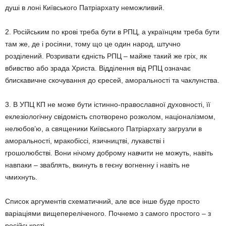
душі в лоні Київського Патріархату неможливий.
2. Російським по крові треба бути в РПЦ, а українцям треба бути
там же, де і росіяни, тому що це один народ, штучно
розділений. Розривати єдність РПЦ – майже такий же гріх, як
вбивство або зрада Христа. Відділення від РПЦ означає
блискавичне скочування до єресей, аморальності та чаклунства.
3. В УПЦ КП не може бути істинно-православної духовності, її
еклезіологічну свідомість спотворено розколом, націоналізмом,
нелюбов’ю, а священики Київського Патріархату загрузли в
аморальності, мракобіссі, язичництві, лукавстві і
грошолюбстві. Вони нічому доброму навчити не можуть, навіть
навпаки – зваблять, вкинуть в геєну вогненну і навіть не
чмихнуть.
Список аргументів схематичний, але все інше буде просто
варіаціями вищепереліченого. Почнемо з самого простого – з
російськості.