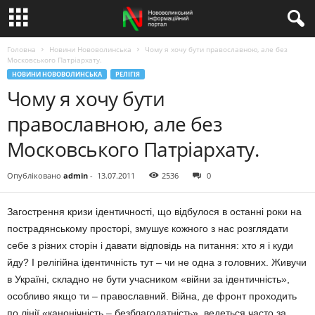
Головна
Новини Нововолинська
Чому я хочу бути православною, але без
Московського Патріархату.
НОВИНИ НОВОВОЛИНСЬКА
РЕЛІГІЯ
Чому я хочу бути
православною, але без
Московського Патріархату.
Опубліковано
admin
-
13.07.2011
2536
0
Загострення кризи ідентичності, що відбулося в останні роки на
пострадянському просторі, змушує кожного з нас розглядати
себе з різних сторін і давати відповідь на питання: хто я і куди
йду? І релігійна ідентичність тут – чи не одна з головних. Живучи
в Україні, складно не бути учасником «війни за ідентичність»,
особливо якщо ти – православний. Війна, де фронт проходить
по лінії «канонічність – безблагодатність», ведеться часто за