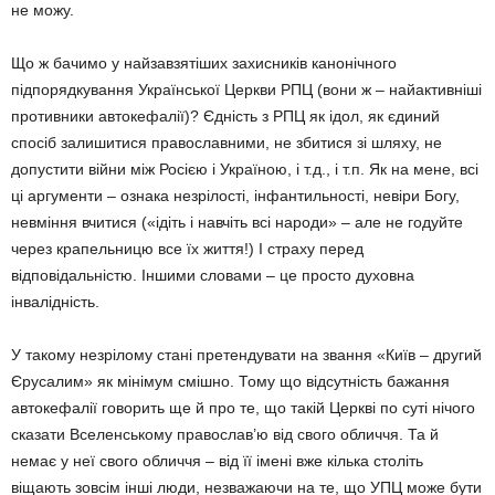
не можу.
Що ж бачимо у найзавзятіших захисників канонічного
підпорядкування Української Церкви РПЦ (вони ж – найактивніші
противники автокефалії)? Єдність з РПЦ як ідол, як єдиний
спосіб залишитися православними, не збитися зі шляху, не
допустити війни між Росією і Україною, і т.д., і т.п. Як на мене, всі
ці аргументи – ознака незрілості, інфантильності, невіри Богу,
невміння вчитися («ідіть і навчіть всі народи» – але не годуйте
через крапельницю все їх життя!) І страху перед
відповідальністю. Іншими словами – це просто духовна
інвалідність.
У такому незрілому стані претендувати на звання «Київ – другий
Єрусалим» як мінімум смішно. Тому що відсутність бажання
автокефалії говорить ще й про те, що такій Церкві по суті нічого
сказати Вселенському православ’ю від свого обличчя. Та й
немає у неї свого обличчя – від її імені вже кілька століть
віщають зовсім інші люди, незважаючи на те, що УПЦ може бути