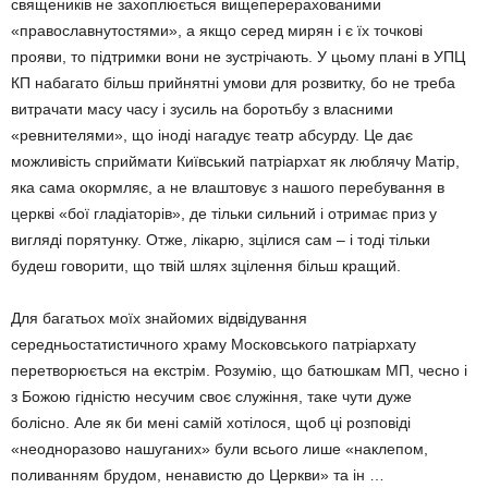
священиків не захоплюється вищеперерахованими
«православнутостями», а якщо серед мирян і є їх точкові
прояви, то підтримки вони не зустрічають. У цьому плані в УПЦ
КП набагато більш прийнятні умови для розвитку, бо не треба
витрачати масу часу і зусиль на боротьбу з власними
«ревнителями», що іноді нагадує театр абсурду. Це дає
можливість сприймати Київський патріархат як люблячу Матір,
яка сама окормляє, а не влаштовує з нашого перебування в
церкві «бої гладіаторів», де тільки сильний і отримає приз у
вигляді порятунку. Отже, лікарю, зцілися сам – і тоді тільки
будеш говорити, що твій шлях зцілення більш кращий.
Для багатьох моїх знайомих відвідування
середньостатистичного храму Московського патріархату
перетворюється на екстрім. Розумію, що батюшкам МП, чесно і
з Божою гідністю несучим своє служіння, таке чути дуже
болісно. Але як би мені самій хотілося, щоб ці розповіді
«неодноразово нашуганих» були всього лише «наклепом,
поливанням брудом, ненавистю до Церкви» та ін …