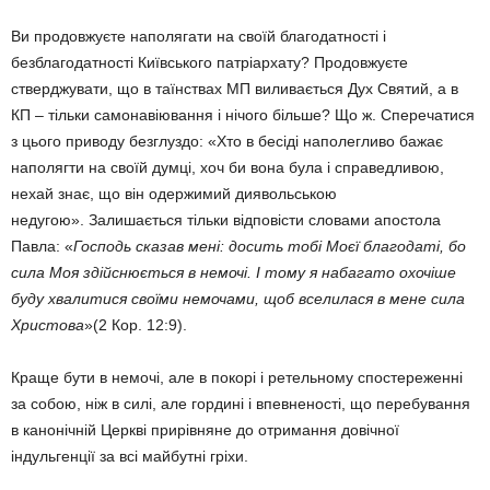
Ви продовжуєте наполягати на своїй благодатності і
безблагодатності Київського патріархату? Продовжуєте
стверджувати, що в таїнствах МП виливається Дух Святий, а в
КП – тільки самонавіювання і нічого більше? Що ж. Сперечатися
з цього приводу безглуздо: «Хто в бесіді наполегливо бажає
наполягти на своїй думці, хоч би вона була і справедливою,
нехай знає, що він одержимий диявольською
недугою». Залишається тільки відповісти словами апостола
Павла: «
Господь сказав мені: досить тобі Моєї благодаті, бо
сила Моя здійснюється в немочі.
І тому я набагато охочіше
буду хвалитися своїми немочами, щоб вселилася в мене сила
Христова
»(2 Кор. 12:9).
Краще бути в немочі, але в покорі і ретельному спостереженні
за собою, ніж в силі, але гордині і впевненості, що перебування
в канонічній Церкві прирівняне до отримання довічної
індульгенції за всі майбутні гріхи.