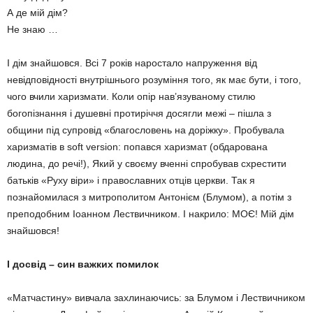
А де мій дім?
Не знаю …
І дім знайшовся. Всі 7 років наростало напруження від
невідповідності внутрішнього розуміння того, як має бути, і того,
чого вчили харизмати. Коли опір нав’язуваному стилю
богопізнання і душевні протиріччя досягли межі – пішла з
общини під супровід «благословень на доріжку». Пробувала
харизматів в soft version: попався харизмат (обдарована
людина, до речі!), Який у своєму вченні спробував схрестити
батьків «Руху віри» і православних отців церкви. Так я
познайомилася з митрополитом Антонієм (Блумом), а потім з
преподобним Іоанном Лествичником. І накрило: МОЄ! Мій дім
знайшовся!
І досвід – син важких помилок
«Матчастину» вивчала захлинаючись: за Блумом і Лествичником