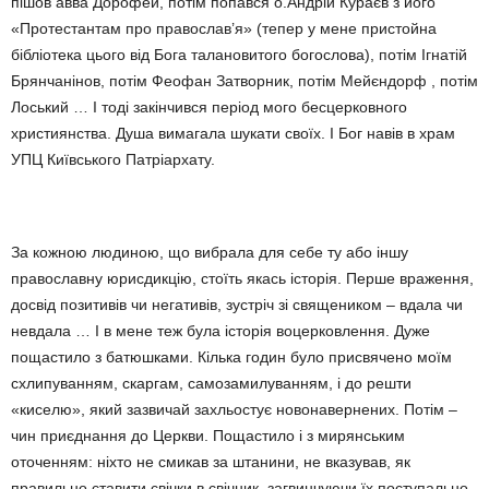
пішов авва Дорофей, потім попався о.Андрій Кураєв з його
«Протестантам про православ’я» (тепер у мене пристойна
бібліотека цього від Бога талановитого богослова), потім Ігнатій
Брянчанінов, потім Феофан Затворник, потім Мейєндорф , потім
Лоський … І тоді закінчився період мого бесцерковного
християнства. Душа вимагала шукати своїх. І Бог навів в храм
УПЦ Київського Патріархату.
За кожною людиною, що вибрала для себе ту або іншу
православну юрисдикцію, стоїть якась історія. Перше враження,
досвід позитивів чи негативів, зустріч зі священиком – вдала чи
невдала … І в мене теж була історія воцерковлення. Дуже
пощастило з батюшками. Кілька годин було присвячено моїм
схлипуванням, скаргам, самозамилуванням, і до решти
«киселю», який зазвичай захльостує новонавернених. Потім –
чин приєднання до Церкви. Пощастило і з мирянським
оточенням: ніхто не смикав за штанини, не вказував, як
правильно ставити свічки в свічник, загвинчуючи їх поступально-