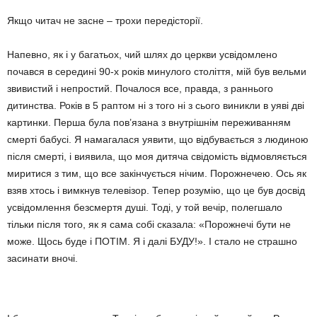
Якщо читач не засне – трохи передісторії.
Напевно, як і у багатьох, чий шлях до церкви усвідомлено
почався в середині 90-х років минулого століття, мій був вельми
звивистий і непростий. Почалося все, правда, з раннього
дитинства. Років в 5 раптом ні з того ні з сього виникли в уяві дві
картинки. Перша була пов’язана з внутрішнім переживанням
смерті бабусі. Я намагалася уявити, що відбувається з людиною
після смерті, і виявила, що моя дитяча свідомість відмовляється
миритися з тим, що все закінчується нічим. Порожнечею. Ось як
взяв хтось і вимкнув телевізор. Тепер розумію, що це був досвід
усвідомлення безсмертя душі. Тоді, у той вечір, полегшало
тільки після того, як я сама собі сказала: «Порожнечі бути не
може. Щось буде і ПОТІМ. Я і далі БУДУ!». І стало не страшно
засинати вночі.