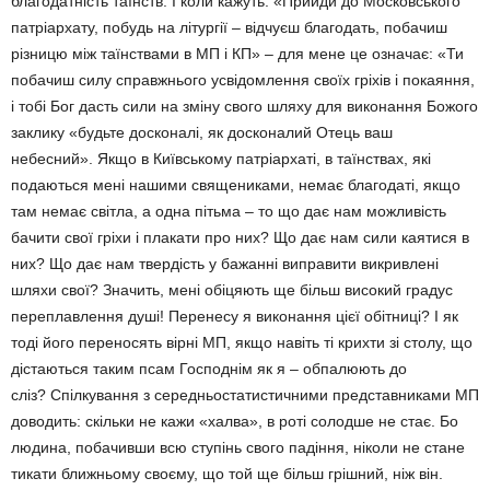
благодатність таїнств. І коли кажуть: «Прийди до Московського
патріархату, побудь на літургії – відчуєш благодать, побачиш
різницю між таїнствами в МП і КП» – для мене це означає: «Ти
побачиш силу справжнього усвідомлення своїх гріхів і покаяння,
і тобі Бог дасть сили на зміну свого шляху для виконання Божого
заклику «будьте досконалі, як досконалий Отець ваш
небесний». Якщо в Київському патріархаті, в таїнствах, які
подаються мені нашими священиками, немає благодаті, якщо
там немає світла, а одна пітьма – то що дає нам можливість
бачити свої гріхи і плакати про них? Що дає нам сили каятися в
них? Що дає нам твердість у бажанні виправити викривлені
шляхи свої? Значить, мені обіцяють ще більш високий градус
переплавлення душі! Перенесу я виконання цієї обітниці? І як
тоді його переносять вірні МП, якщо навіть ті крихти зі столу, що
дістаються таким псам Господнім як я – обпалюють до
сліз? Спілкування з середньостатистичними представниками МП
доводить: скільки не кажи «халва», в роті солодше не стає. Бо
людина, побачивши всю ступінь свого падіння, ніколи не стане
тикати ближньому своєму, що той ще більш грішний, ніж він.