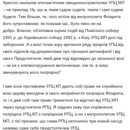
Христос нинішнім злопам’ятним священнослужителям УПЦ МП
– не приклад. Ну, що ж, яким судом судите, таким і самі судимі
будете. Тим більше, те, чого хотіли від митрополита Філарета
його супротивники, як показав час, було явно не на
добро. Власне, об’єктивна оцінка подій від Помісного собору
1991 р. до Харківського собору 1992 р. з боку УПЦ МП досі під
забороною. А з моєї точки зору зречення ряду ієрархів УПЦ від
своїх підписів під документами про проханні автокефалії і від
свого Предстоятеля, який діяв тоді відповідно до загальної волі
– чи не є клятвопорушення витонченіше, ніж те, в чому
звинувачують мого патріарха?
І вже коли противники УПЦ КП дають собі право не сприймати
мою церкву виходячи зі свого неприйняття патріарха Філарета,
то і я дам собі таке право триматися на відстані від УПЦ МП
через предстоятеля РПЦ. Я свідомо кажу про порівняння
патріарха УПЦ КП з патріархом РПЦ, а не з митрополитом УПЦ
МП, з тієї причини, що глава РПЦ непохитно при кожній нагоді
називає саме себе предстоятелем УПЦ.