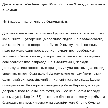
Досить для тебе благодаті Моєї, бо сила Моя здійснюється
в немочі …
Ну, і нарешті, канонічність / благодатність.
Для мене канонічність помісної Церкви включає в себе не тільки
канонічність її утворення (а особливо виділення в автокефалію),
а й канонічність її щоденного буття. У цьому плані, на жаль,
ніхто не може один перед одним похвалитися особливими
успіхами. Століттями люди порушували канони – і знаходили
собі благочестиве виправдання. Століттями ці ж люди
дотримувалися канонів, але при цьому були так само далекі від
спасіння, як коні були далекі від римського сенату (поки тільки
один такий випадок відомий) … Канонічність не звіщає Церкві
благодатність. Це скоріше благодать робить Церкву здатну до
добровільного канонічного буття, бо «Бог не є Богом безладу,
але миру» (1 Кор.14: 33). І вже тим більше я не можу сприймати
благодать як якусь «ліцензію на відстріл» кого б то не було за