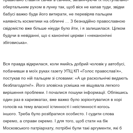
обертальним рухом в лунку так, щоб віск не капав туди, звідки
бабусі важко буде його витирати, не перевіряв пальцем
наявність косметики на обличчі … З безнадійно православною
свідомістю вже більше нікуди було йти, і я залишилася. Цілком
будучи в невіданні, що є канонічні церкви і «неканонічні
збіговиська».
Вся правда відкрилася, коли якийсь добрий чоловік у автобусі,
побачивши в моїх руках газету УПЦ КП «Голос православ’я»,
постукав по ній пальцем зі словами: «А це раскольнічкі видають
безблагодатні!». Його зловісна усмішка не віщувала легкого
вирішення проблеми. І почалися пошуки інформації. Обпікшись
один раз в харизматах, вже важко було зорієнтуватися в хорі
голосів на тему власної істинності і неістинності когось
іншого. Треба було розібратися особисто. І судити слова
окремо, а справи окремо. І для того, щоб стати на бік
Московського патріархату, потрібні були такі аргументи, які б