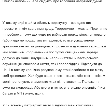
Список неповний, але свідчить про головний напрямок думки.
У такому вирі знайти обитель порятунку – все одно що
проскочити між краплями дощу. Теоретично – можна. Практично
– проблема, тому що якщо не вибирати прихід цілеспрямовано
(або якщо не пощастить випадково), то все усвідомлене
християнське життя доведеться провести в духовному конфлікті
між зовнішнім, формальним послухом священикам заради
допуску до Чаші і внутрішнім неприйняттям їх пастирського
служіння (як способом життя, так і проповіддю). Підходити до
Чаші в такому хронічно роздвоєному стані особисто я не можу
собі дозволити. Хай буде ваше «так» – «так», або «ні» – «ні». А
мені пропонують знамените «так ні, не знаю» … Положення
вужа на сковорідці. Або втеча в гетто, внутрішню опозицію (чим
багато в МП і рятуються).
У Київському патріархаті ніхто з відомих мені єпископів і