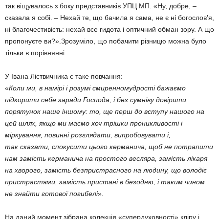
так віщувалось з боку представників УПЦ МП. «Ну, добре, –
сказала я собі. – Нехай те, що бачила я сама, не є ні богослов’я,
ні благочестивість: нехай все гидота і оптичний обман зору. А що
пропонуєте ви?».Зрозуміло, що побачити різницю можна було
тільки в порівнянні.
У Івана Ліствичника є таке повчання:
«
Коли ми, в намірі і розумі смиренномудрості бажаємо
підкорити себе заради Господа, і без сумніву довірити
порятунок наше іншому: то, ще перш
до
вступу нашого на
цей шлях, якщо ми маємо
хоч трішки
проникливості і
міркування, повинні розглядати, випробовувати і,
так
сказати, спокусити цього керманича, щоб не потрапити
нам замість керманича на простого весляра, замість лікаря
на хворого, замість безпристрасного на людину, що володіє
пристрастями, замість пристані в безодню, і таким чином
не знайти готової погибелі
».
На даний момент зібрана колекція «супердуховності» кліру і