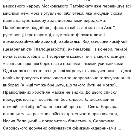
церковного народу Московського Патріархату вже перевищує всі
мислимі межі моєї віртуальної бібліотеки, яка місцями схожа
навіть на кунсткамеру з заспиртованими виродками.
Царебожники, кодоборці, фанати київської матінки Аліпії,
русміровці і третьоримці, екуменісти-філокатолики і
антиекуменісти-діомидовці, маніакальні будівельники симфонії
(цезарепапісти і папоцезарісти), антинатовці і візіонери, пекарі
почаївських хлібців … І всередині кожної течії є своя опозиція і
«вірні ленінці», які борються з правими і лівими ухильниками …
Одні моляться за те, за що інші загрожують відлученням … Деякі
навіть погрожують прокльонами за неправильне голосування на
виборах (а інші тут же брешуть, що такого бути не могло)…
Православних християн майже не видно. До цього списку
приєднуються дії: освячення боєголовок, благословення
олімпійської збірної на почесний провал… Свята Варвара –
покровителька ракетних військ стратегічного призначення,
Йосип Волоцький – покровитель бізнесменів, Серафима
Саровського доручено опікуватися фізиками-ядерниками …