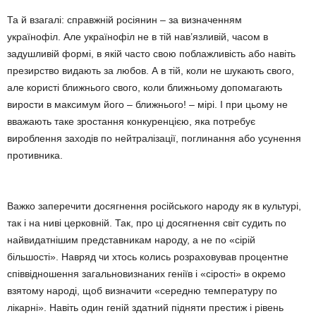
Та й взагалі: справжній росіянин – за визначенням
українофіл. Але українофіл не в тій нав’язливій, часом в
задушливій ​​формі, в якій часто свою поблажливість або навіть
презирство видають за любов. А в тій, коли не шукають свого,
але користі ближнього свого, коли ближньому допомагають
вирости в максимум його – ближнього! – мірі. І при цьому не
вважають таке зростання конкуренцією, яка потребує
вироблення заходів по нейтралізації, поглинання або усунення
противника.
Важко заперечити досягнення російського народу як в культурі,
так і на ниві церковній. Так, про ці досягнення світ судить по
найвидатнішим представникам народу, а не по «сірій
більшості». Навряд чи хтось колись розраховував процентне
співвідношення загальновизнаних геніїв і «сірості» в окремо
взятому народі, щоб визначити «середню температуру по
лікарні». Навіть один геній здатний підняти престиж і рівень