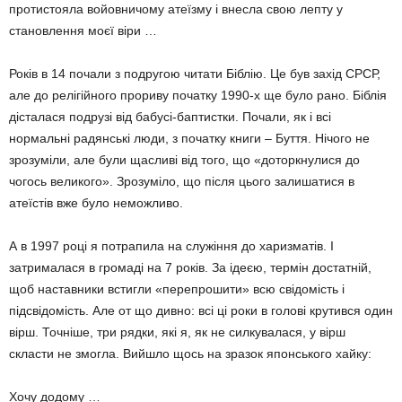
протистояла войовничому атеїзму і внесла свою лепту у
становлення моєї віри …
Років в 14 почали з подругою читати Біблію. Це був захід СРСР,
але до релігійного прориву початку 1990-х ще було рано. Біблія
дісталася подрузі від бабусі-баптистки. Почали, як і всі
нормальні радянські люди, з початку книги – Буття. Нічого не
зрозуміли, але були щасливі від того, що «доторкнулися до
чогось великого». Зрозуміло, що після цього залишатися в
атеїстів вже було неможливо.
А в 1997 році я потрапила на служіння до харизматів. І
затрималася в громаді на 7 років. За ідеєю, термін достатній,
щоб наставники встигли «перепрошити» всю свідомість і
підсвідомість. Але от що дивно: всі ці роки в голові крутився один
вірш. Точніше, три рядки, які я, як не силкувалася, у вірш
скласти не змогла. Вийшло щось на зразок японського хайку:
Хочу додому …