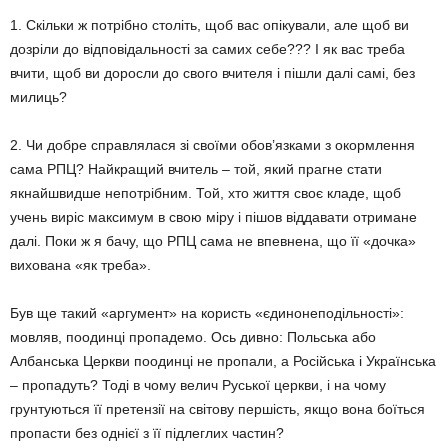
1. Скільки ж потрібно століть, щоб вас опікували, але щоб ви
дозріли до відповідальності за самих себе??? І як вас треба
вчити, щоб ви доросли до свого вчителя і пішли далі самі, без
милиць?
2. Чи добре справлялася зі своїми обов’язками з окормлення
сама РПЦ? Найкращий вчитель – той, який прагне стати
якнайшвидше непотрібним. Той, хто життя своє кладе, щоб
учень виріс максимум в свою міру і пішов віддавати отримане
далі. Поки ж я бачу, що РПЦ сама не впевнена, що її «дочка»
вихована «як треба».
Був ще такий «аргумент» на користь «єдинонеподільності»:
мовляв, поодинці пропадемо. Ось дивно: Польська або
Албанська Церкви поодинці не пропали, а Російська і Українська
– пропадуть? Тоді в чому велич Руської церкви, і на чому
грунтуються її претензії на світову першість, якщо вона боїться
пропасти без однієї з її підлеглих частин?