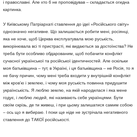
і православні. Але хто б не проповідував – складається огидна
картинка.
У Київському Патріархаті ставлення до ідеї «Російського світу»
однозначно негативне. Що залишається робити мені, росіянці,
яка не хоче, щоб Церква експлуатувала мою руськість,
викорінювала всі ті пристрасті, які видаються за достоїнства? Не
треба бути особливо обдарованим, щоб побачити конфлікт
сучасної української та російської ідентичностей. Але оскільки
моя батьківщина – тут, в Україні, і ця батьківщина – не Росія, то я
не бачу причин, чому мені треба входити у внутрішній конфлікт
між кров’ю і землею, і чому моя руськість повинна придушити
українськість. Я люблю землю, на якій народилася і яка мене
годує, і люблю людей, які називають себе українцями. Бути
своїм скрізь, де ти живеш, і при цьому залишатися самим собою
– ось що я вибираю. І поки ще ніде не зустрічала негативного
ставлення до ТАКОЇ російськості.