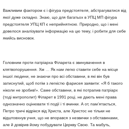
Важливим фактором є і фігура предстоятеля, абстрагуватися від
якої дуже складно. Знаю, що для багатьох в УПЦ МП фігура
предстоятеля УПЦ КП є неприйнятною. Природно, що і мені
довелося аналізувати інформацію на цю тему, і робити для себе
якийсь висновок.
Головним проти патріарха Філарета є звинувачення в
клятвопорушення. Хм … Як нам легко ставити себе на місце
іншої людини, не знаючи про всі обставини, в які він був
затиснутий, щоб потім з легкістю фарисея заявити: «Я б такого
ніколи не зробив!». Саме обставини, в які потрапив патріарх
(тоді митрополит) Філарет в 1991 році, не дають мені права
однозначно оцінювати ті події і ті вчинки. А от, пам’ятається,
Петро тричі відрікся від Христа, але Христос не тільки не
відштовхнув учня, що не впорався з незвички з обставинами,
але й довірив йому побудувати Церкву Свою. Та мабуть,