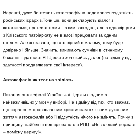
Нарешті, дуже бентежить катастрофічна недомовленоздатність
російських ієрархів.Точніше, вони декларують діалог з
католиками, протестантами – з ким завгодно, але з одновірцями
з Київського патріархату не в змозі працювати за одним
столом. Але ж сказано, що хто вірний в малому, тому буде
довірено і більше. Значить, виникають сумніви в істинному
бажанні і здатності РПЦ вести хоч якийсь діалог (на відміну від
здатності продавлювати свої інтереси).
Автокефалія як тест на зрілість
Питання автокефалії Української Церкви є одним з
найважливіших у моєму виборі. На відміну від тих, хто вважає,
що справжнім православним християнам з якісним духовним
життям автокефалія або її відсутність нічого не змінять. Почну з
принципу, найбільш поширюваного в РПЦ: «Незалежній державі
– помісну церкву!».