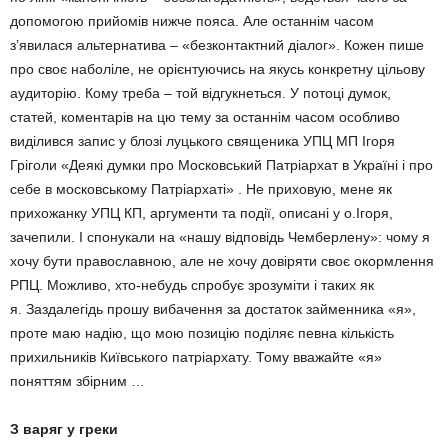
допомогою прийомів нижче пояса. Але останнім часом
з’явилася альтернатива – «безконтактний діалог». Кожен пише
про своє наболіле, не орієнтуючись на якусь конкретну цільову
аудиторію. Кому треба – той відгукнеться. У потоці думок,
статей, коментарів на цю тему за останнім часом особливо
виділився запис у блозі луцького священика УПЦ МП Ігоря
Гріголи «Деякі думки про Московський Патріархат в Україні і про
себе в московському Патріархаті» . Не приховую, мене як
прихожанку УПЦ КП, аргументи та події, описані у о.Ігоря,
зачепили. І спонукали на «нашу відповідь Чемберлену»: чому я
хочу бути православною, але не хочу довіряти своє окормлення
РПЦ. Можливо, хто-небудь спробує зрозуміти і таких як
я. Заздалегідь прошу вибачення за достаток займенника «я»,
проте маю надію, що мою позицію поділяє певна кількість
прихильників Київського патріархату. Тому вважайте «я»
поняттям збірним …
З варяг у греки