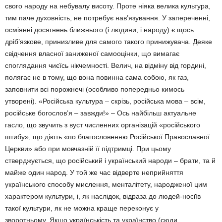
свого народу на небувалу висоту. Проте ніяка велика культура,
тим паче духовність, не потребує нав’язування. У запереченні,
осміянні досягнень ближнього (і людини, і народу) є щось
дріб’язкове, принизливе для самого такого принижувача. Деяке
свідчення власної заниженої самооцінки, що вимагає
споглядання чиєїсь нікчемності. Велич, на відміну від гордині,
полягає не в тому, що вона повинна сама собою, як газ,
заповнити всі порожнечі (особливо попередньо кимось
утворені). «Російська культура – скрізь, російська мова – всім,
російське богослов’я – завжди!» – Ось найбільш актуальне
гасло, що звучить з вуст численних організацій «російського
штибу», що діють «по благословенню Російської Православної
Церкви» або при мовчазній її підтримці. При цьому
стверджується, що російський і український народи – брати, та й
майже один народ. У той же час відверте неприйняття
українського способу мислення, менталітету, народженої цим
характером культури, і, як наслідок, відраза до людей-носіїв
такої культури, як не можна краще переконує у
зворотньому. Якщо українськість та українство (сюди