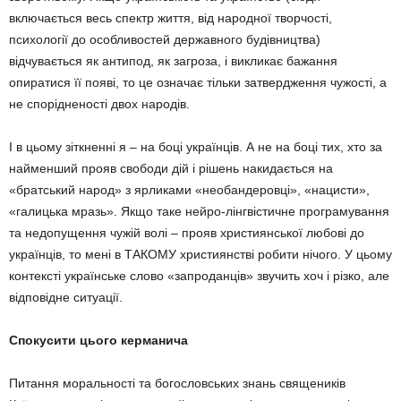
включається весь спектр життя, від народної творчості,
психології до особливостей державного будівництва)
відчувається як антипод, як загроза, і викликає бажання
опиратися її появі, то це означає тільки затвердження чужості, а
не спорідненості двох народів.
І в цьому зіткненні я – на боці українців. А не на боці тих, хто за
найменший прояв свободи дій і рішень накидається на
«братський народ» з ярликами «необандеровці», «нацисти»,
«галицька мразь». Якщо таке нейро-лінгвістичне програмування
та недопущення чужій волі – прояв християнської любові до
українців, то мені в ТАКОМУ християнстві робити нічого. У цьому
контексті українське слово «запроданців» звучить хоч і різко, але
відповідне ситуації.
Спокусити цього керманича
Питання моральності та богословських знань священиків