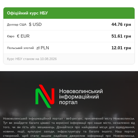
Офіційний курс НБУ
$ USD
44.76 грн
Доллар США
€ EUR
51.61 грн
Євро
zł PLN
12.01 грн
Польський злотий
Курс НБУ станом на 10.08.2026
Нововолинський інформаційний портал - веб-ресурс, присвячений місту Нововолинськ.
Тут ви знайдете багато цікавої та корисної інформації про наше місто, незалежно від
того, чи ви гість або мешканець. Дізнайтеся про найцікавіші місця для відвідування,
новини, події, культурні заходи, інфраструктуру та багато іншого. Наш портал
створений, щоб стати вашим надійним джерелом інформації про Нововолинськ,