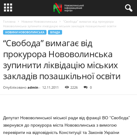
Головна
Новини Нововолинська
“Свобода” вимагає від прокурора
Нововолинська зупинити ліквідацію міських закладів позашкільної освіти
НОВИНИ НОВОВОЛИНСЬКА
ВЛАДА
“Свобода” вимагає від
прокурора Нововолинська
зупинити ліквідацію міських
закладів позашкільної освіти
Опубліковано
admin
-
12.11.2011
2226
0
Депутат Нововолинської міської ради від фракції ВО “Свобода”
звернувся до прокурора міста Нововолинська з вимогою
перевірити на відповідність Конституції та Законів України