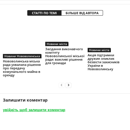
СТАТТІ ПО ТЕМІ
БІЛЬШЕ ВІД АВТОРА
Новини міста
Засідання виконавчого
Новини міста
комітету
Акція підтримки
Нововолинської міської
Новини Нововолинська
дружин зниклих
ради: важливі рішення
Нововолинська міська
безвісти захисників
для громади
рада ухвалила рішення
України в
про передачу
Нововолинську
комунального майна в
оренду
Залишити коментар
увійдіть щоб залишити коментар