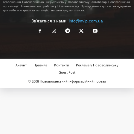
оголошення Нововолинська, нерухомість у Нововолинську, автобазар Нововолинська,
організації Нововолинська, робота у Нововолинську. Приєднуйтесь до нас та відкрийте
для себе всю красу та потенціал нашого чудового міста.
Зв'язатися з нами:
info@nvip.com.ua
Акаунт
Правила
Контакти
Реклама у Нововолинську
Guest Post
© 2008 Нововолинський інформаційний портал