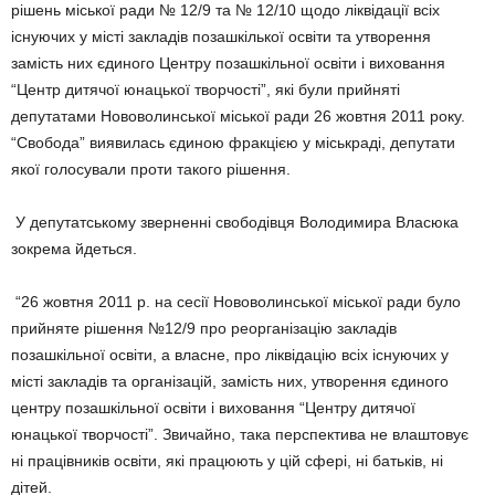
рішень міської ради № 12/9 та № 12/10 щодо ліквідації всіх
існуючих у місті закладів позашкілької освіти та утворення
замість них єдиного Центру позашкільної освіти і виховання
“Центр дитячої юнацької творчості”, які були прийняті
депутатами Нововолинської міської ради 26 жовтня 2011 року.
“Свобода” виявилась єдиною фракцією у міськраді, депутати
якої голосували проти такого рішення.
У депутатському зверненні свободівця Володимира Власюка
зокрема йдеться.
“26 жовтня 2011 р. на сесії Нововолинської міської ради було
прийняте рішення №12/9 про реорганізацію закладів
позашкільної освіти, а власне, про ліквідацію всіх існуючих у
місті закладів та організацій, замість них, утворення єдиного
центру позашкільної освіти і виховання “Центру дитячої
юнацької творчості”. Звичайно, така перспектива не влаштовує
ні працівників освіти, які працюють у цій сфері, ні батьків, ні
дітей.