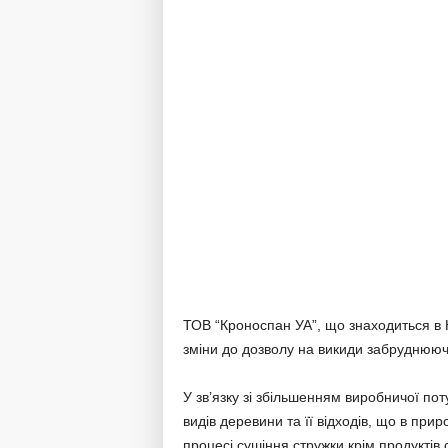
ТОВ “Кроноспан УА”, що знаходиться в Н
зміни до дозволу на викиди забруднююч
У зв’язку зі збільшенням виробничої по
видів деревини та її відходів, що в прир
процесі сушіння стружки крім продукті