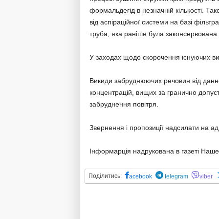
формальдегід в незначній кількості. Та
від аспіраційної системи на базі філь
труба, яка раніше була законсервована.
У заходах щодо скорочення існуючих в
Викиди забруднюючих речовин від данн
концентрацій, вищих за гранично допус
забруднення повітря.
Звернення і пропозиції надсилати на а
Інформарція надрукована в газеті Наше
Поділитись:
acebook
telegram
viber