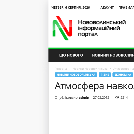
ЧЕТВЕР, 6 СЕРПНЯ, 2026
АКАУНТ
ПРАВИЛ
N
V
I
P
ЩО НОВОГО
НОВИНИ НОВОВОЛИН
Головна
Новини Нововолинська
Атмосфера на
НОВИНИ НОВОВОЛИНСЬКА
РІЗНЕ
ЕКОНОМІКА
Атмосфера навко
Опубліковано
admin
-
27.02.2012
2214