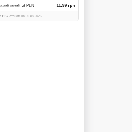
zł PLN
11.99 грн
ьський злотий
с НБУ станом на 06.08.2026