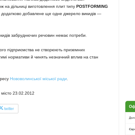
кож на дільниці виготовлення плит типу
POSTFORMING
тра додатково добавлене ще одне джерело викидів —
икидів забруднючих речовин немає потреби.
ого підприємства не створюють приземних
тимі нормативи й чинять незначний вплив на стан
дресу
Нововолинської міської ради
.
 місто 23.02.2012
Оф
twitter
Дол
Євр