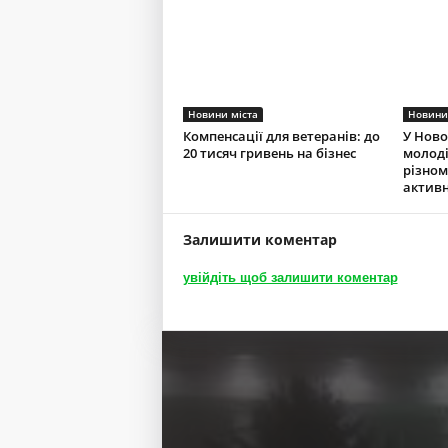
Новини міста
Новини
Компенсації для ветеранів: до
У Ново
20 тисяч гривень на бізнес
молоді
різно
актив
Залишити коментар
увійдіть щоб залишити коментар