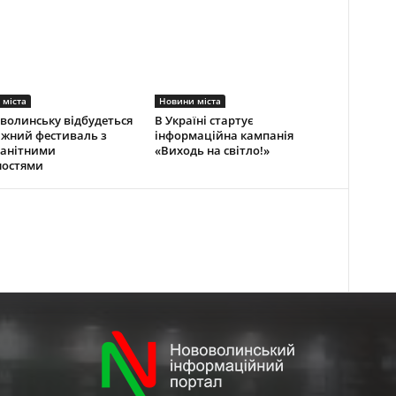
 міста
Новини міста
волинську відбудеться
В Україні стартує
жний фестиваль з
інформаційна кампанія
манітними
«Виходь на світло!»
ностями