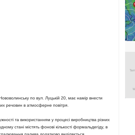
ововолинську по вул. Луцькій 20, має намір внести
их речовин в атмосферне повітря.
тужності та використанням у процесі виробництва різних
одному стані містять фонові кількості формальдегіду, в
в спалювання палива додатково виділяється