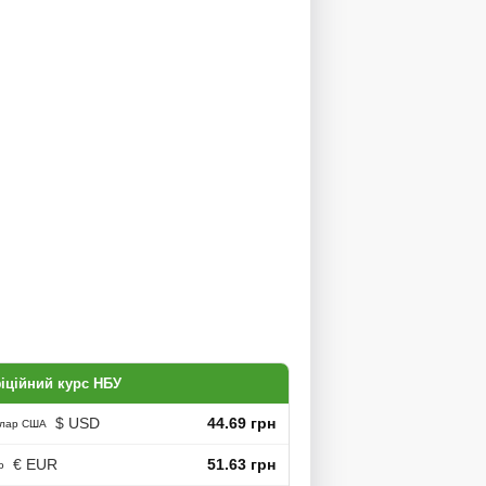
іційний курс НБУ
$ USD
44.69 грн
лар США
€ EUR
51.63 грн
о