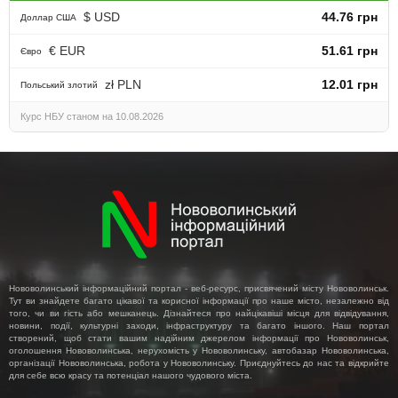
$ USD
44.76 грн
Доллар США
€ EUR
51.61 грн
Євро
zł PLN
12.01 грн
Польський злотий
Курс НБУ станом на 10.08.2026
Нововолинський інформаційний портал - веб-ресурс, присвячений місту Нововолинськ.
Тут ви знайдете багато цікавої та корисної інформації про наше місто, незалежно від
того, чи ви гість або мешканець. Дізнайтеся про найцікавіші місця для відвідування,
новини, події, культурні заходи, інфраструктуру та багато іншого. Наш портал
створений, щоб стати вашим надійним джерелом інформації про Нововолинськ,
оголошення Нововолинська, нерухомість у Нововолинську, автобазар Нововолинська,
організації Нововолинська, робота у Нововолинську. Приєднуйтесь до нас та відкрийте
для себе всю красу та потенціал нашого чудового міста.