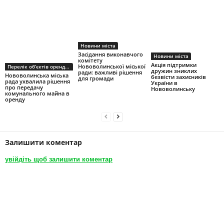
Новини міста
Засідання виконавчого
Новини міста
комітету
Акція підтримки
Нововолинської міської
Перелік об’єктів оренди першого типу
дружин зниклих
ради: важливі рішення
Нововолинська міська
безвісти захисників
для громади
рада ухвалила рішення
України в
про передачу
Нововолинську
комунального майна в
оренду
Залишити коментар
увійдіть щоб залишити коментар