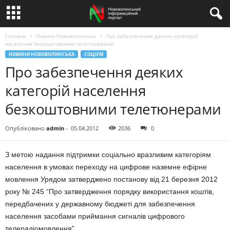
Головна
Новини Нововолинська
Про забезпечення деяких категорій
населення безкоштовними телетюнерами
НОВИНИ НОВОВОЛИНСЬКА
СОЦІУМ
Про забезпечення деяких
категорій населення
безкоштовними телетюнерами
Опубліковано
admin
-
05.04.2012
2036
0
З метою надання підтримки соціально вразливим категоріям
населення в умовах переходу на цифрове наземне ефірне
мовлення Урядом затверджено постанову від 21 березня 2012
року № 245 “Про затвердження порядку використання коштів,
передбачених у державному бюджеті для забезпечення
населення засобами приймання сигналів цифрового
телерадіомовлення”.