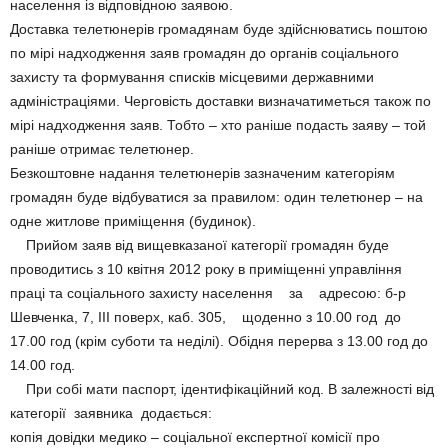
населення із відповідною заявою.
Доставка телетюнерів громадянам буде здійснюватись поштою
по мірі надходження заяв громадян до органів соціального
захисту та формування списків місцевими державними
адміністраціями. Черговість доставки визначатиметься також по
мірі надходження заяв. Тобто – хто раніше подасть заяву – той
раніше отримає телетюнер.
Безкоштовне надання телетюнерів зазначеним категоріям
громадян буде відбуватися за правилом: один телетюнер – на
одне житлове приміщення (будинок).
Прийом заяв від вищевказаної категорії громадян буде
проводитись з 10 квітня 2012 року в приміщенні управління
праці та соціального захисту населення за адресою: б-р
Шевченка, 7, ІІІ поверх, каб. 305, щоденно з 10.00 год до
17.00 год (крім суботи та неділі). Обідня перерва з 13.00 год до
14.00 год.
При собі мати паспорт, ідентифікаційний код. В залежності від
категорії заявника додається:
копія довідки медико – соціальної експертної комісії про