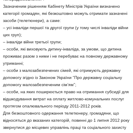
Зазначеним рішенням Кабінету Міністрів України визначено
категорії громадян, які безкоштовно можуть отримати зазначені
засоби (телетюнери), а саме:
– усі інваліди першої та другої групи (у тому числі інваліди війни
цих груп);
– інваліди війни третьої групи;
– особи, які виховують дитину-інваліда, за умови, що дитина
проживає разом з ними і не перебуває на повному державному
утриманні;
– особи з малозабезпечених сімей, які отримують державну
допомогу згідно із Законом України “Про державну соціальну
допомогу малозабезпеченим сім’ям”;
– особи, на яких поширюється право на отримання субсидії для
відшкодування витрат на оплату житлово-комунальних послуг
протягом опалювального періоду 2011-2012 років.
Для безкоштовного одержання телетюнеру, громадяни, що
відносяться до вказаних категорій, повинні до 1 липня 2012 року
звернутися до місцевих управлінь праці та соціального захисту