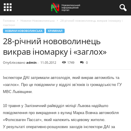
Головна
Новини Нововолинська
28-річний нововолинець викрав іномарку і
«заглох»
НОВИНИ НОВОВОЛИНСЬКА
КРИМІНАЛ
28-річний нововолинець
викрав іномарку і «заглох»
Опубліковано
admin
-
11.05.2012
1749
0
Інспектори ДАІ затримали автозлодія, який викрав автомобіль та
«заглох». Про це повідомили у відділі зв’язків із громадськістю ГУ
МВС Львівщини.
10 травня у Залізничний райвідділ міліції Львова надійшло
повідомлення про викрадення з вулиці Марка Вовчка автомобіля
«Фолксваген Пассат», який належить місцевому жителю.
У результаті оперативно-розшукових заходів інспектори ДАІ за