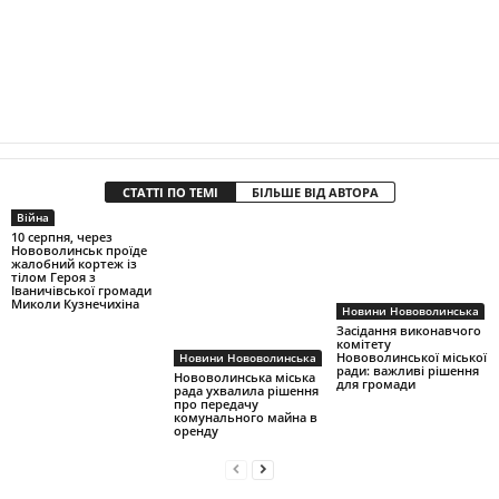
СТАТТІ ПО ТЕМІ
БІЛЬШЕ ВІД АВТОРА
Війна
10 серпня, через
Нововолинськ проїде
жалобний кортеж із
тілом Героя з
Іваничівської громади
Миколи Кузнечихіна
Новини Нововолинська
Засідання виконавчого
комітету
Нововолинської міської
Новини Нововолинська
ради: важливі рішення
Нововолинська міська
для громади
рада ухвалила рішення
про передачу
комунального майна в
оренду