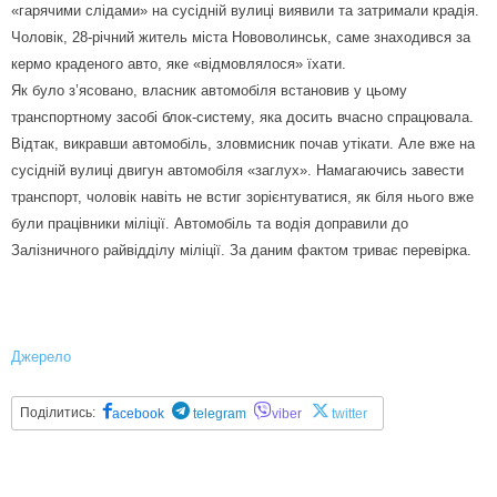
«гарячими слідами» на сусідній вулиці виявили та затримали крадія.
Чоловік, 28-річний житель міста Нововолинськ, саме знаходився за
кермо краденого авто, яке «відмовлялося» їхати.
Як було з’ясовано, власник автомобіля встановив у цьому
транспортному засобі блок-систему, яка досить вчасно спрацювала.
Відтак, викравши автомобіль, зловмисник почав утікати. Але вже на
сусідній вулиці двигун автомобіля «заглух». Намагаючись завести
транспорт, чоловік навіть не встиг зорієнтуватися, як біля нього вже
були працівники міліції. Автомобіль та водія доправили до
Залізничного райвідділу міліції. За даним фактом триває перевірка.
Джерело
Поділитись:
acebook
telegram
viber
twitter