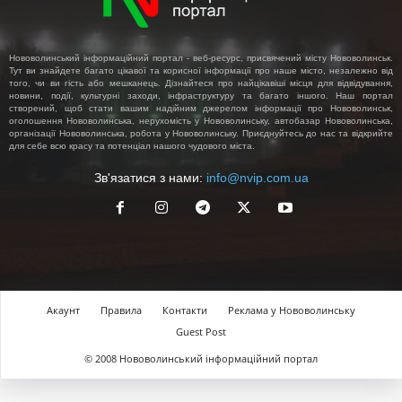
Нововолинський інформаційний портал - веб-ресурс, присвячений місту Нововолинськ.
Тут ви знайдете багато цікавої та корисної інформації про наше місто, незалежно від
того, чи ви гість або мешканець. Дізнайтеся про найцікавіші місця для відвідування,
новини, події, культурні заходи, інфраструктуру та багато іншого. Наш портал
створений, щоб стати вашим надійним джерелом інформації про Нововолинськ,
оголошення Нововолинська, нерухомість у Нововолинську, автобазар Нововолинська,
організації Нововолинська, робота у Нововолинську. Приєднуйтесь до нас та відкрийте
для себе всю красу та потенціал нашого чудового міста.
Зв'язатися з нами:
info@nvip.com.ua
Акаунт
Правила
Контакти
Реклама у Нововолинську
Guest Post
© 2008 Нововолинський інформаційний портал