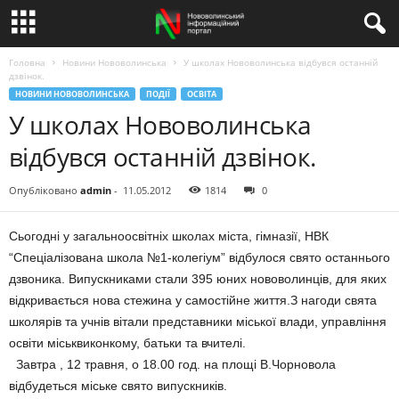
Головна
Новини Нововолинська
У школах Нововолинська відбувся останній
дзвінок.
НОВИНИ НОВОВОЛИНСЬКА
ПОДІЇ
ОСВІТА
У школах Нововолинська
відбувся останній дзвінок.
Опубліковано
admin
-
11.05.2012
1814
0
Сьогодні у загальноосвітніх школах міста, гімназії, НВК
“Спеціалізована школа №1-колегіум” відбулося свято останнього
дзвоника. Випускниками стали 395 юних нововолинців, для яких
відкривається нова стежина у самостійне життя.З нагоди свята
школярів та учнів вітали представники міської влади, управління
освіти міськвиконкому, батьки та вчителі.
Завтра , 12 травня, о 18.00 год. на площі В.Чорновола
відбудеться міське свято випускників.