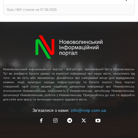
Курс НБУ станом на 07.08.2026
Нововолинський інформаційний портал - веб-ресурс, присвячений місту Нововолинськ.
Тут ви знайдете багато цікавої та корисної інформації про наше місто, незалежно від
того, чи ви гість або мешканець. Дізнайтеся про найцікавіші місця для відвідування,
новини, події, культурні заходи, інфраструктуру та багато іншого. Наш портал
створений, щоб стати вашим надійним джерелом інформації про Нововолинськ,
оголошення Нововолинська, нерухомість у Нововолинську, автобазар Нововолинська,
організації Нововолинська, робота у Нововолинську. Приєднуйтесь до нас та відкрийте
для себе всю красу та потенціал нашого чудового міста.
Зв'язатися з нами:
info@nvip.com.ua