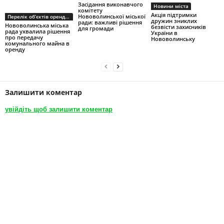
Засідання виконавчого
Новини міста
комітету
Акція підтримки
Нововолинської міської
Перелік об’єктів оренди першого типу
дружин зниклих
ради: важливі рішення
Нововолинська міська
безвісти захисників
для громади
рада ухвалила рішення
України в
про передачу
Нововолинську
комунального майна в
оренду
Залишити коментар
увійдіть щоб залишити коментар