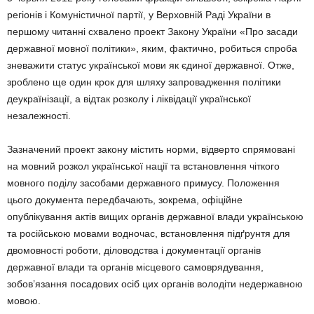
регіонів і Комуністичної партії, у Верховній Раді України в
першому читанні схвалено проект Закону України «Про засади
державної мовної політики», яким, фактично, робиться спроба
зневажити статус української мови як єдиної державної. Отже,
зроблено ще один крок для шляху запровадження політики
деукраїнізації, а відтак розколу і ліквідації української
незалежності.
Зазначений проект закону містить норми, відверто спрямовані
на мовний розкол української нації та встановлення чіткого
мовного поділу засобами державного примусу. Положення
цього документа передбачають, зокрема, офіційне
опублікування актів вищих органів державної влади українською
та російською мовами водночас, встановлення підґрунтя для
двомовності роботи, діловодства і документації органів
державної влади та органів місцевого самоврядування,
зобов’язання посадових осіб цих органів володіти недержавною
мовою.