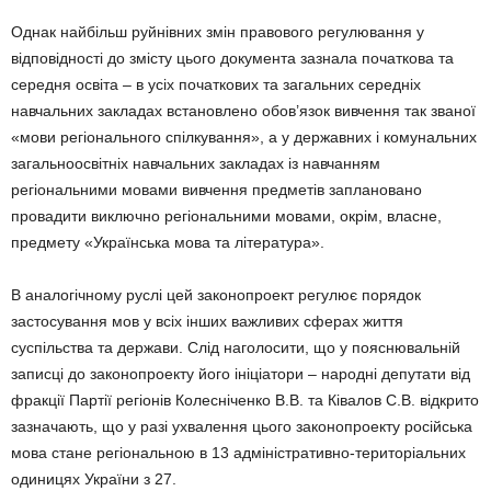
Однак найбільш руйнівних змін правового регулювання у
відповідності до змісту цього документа зазнала початкова та
середня освіта – в усіх початкових та загальних середніх
навчальних закладах встановлено обов’язок вивчення так званої
«мови регіонального спілкування», а у державних і комунальних
загальноосвітніх навчальних закладах із навчанням
регіональними мовами вивчення предметів заплановано
провадити виключно регіональними мовами, окрім, власне,
предмету «Українська мова та література».
В аналогічному руслі цей законопроект регулює порядок
застосування мов у всіх інших важливих сферах життя
суспільства та держави. Слід наголосити, що у пояснювальній
записці до законопроекту його ініціатори – народні депутати від
фракції Партії регіонів Колесніченко В.В. та Ківалов С.В. відкрито
зазначають, що у разі ухвалення цього законопроекту російська
мова стане регіональною в 13 адміністративно-територіальних
одиницях України з 27.