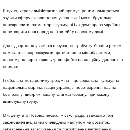
Штучно, через адміністративний примус, режим намагається
звузити сферу використання української мови, брутально
перекреслити елементарні культурні і людські права українців,
перетворити наш народ на “гостей” у власному домі.
Для відвертання уваги від нечуваного грабунку України режим
намагається спровокувати протистояння між областями,
планомірно перетворює українофобію на офіційну ідеологію в
державі.
Глобальна мета режиму зрозуміла – це соціальна, культурна і
національна маргіналізація українців, перетворення нас на
безправну, дискриміновану, стигматизовану, принижену і
визискувану групу.
Ми, депутати Нововолинської міської ради, вважаємо такі
законодавчі ініціативи очевидним наступом на розвиток,
забезпечення застосування та поглиблення відтворення