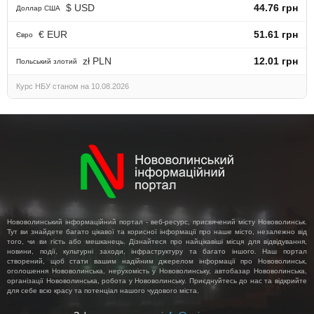
$ USD
44.76 грн
Доллар США
€ EUR
51.61 грн
Євро
zł PLN
12.01 грн
Польський злотий
Курс НБУ станом на 10.08.2026
Нововолинський інформаційний портал - веб-ресурс, присвячений місту Нововолинськ.
Тут ви знайдете багато цікавої та корисної інформації про наше місто, незалежно від
того, чи ви гість або мешканець. Дізнайтеся про найцікавіші місця для відвідування,
новини, події, культурні заходи, інфраструктуру та багато іншого. Наш портал
створений, щоб стати вашим надійним джерелом інформації про Нововолинськ,
оголошення Нововолинська, нерухомість у Нововолинську, автобазар Нововолинська,
організації Нововолинська, робота у Нововолинську. Приєднуйтесь до нас та відкрийте
для себе всю красу та потенціал нашого чудового міста.