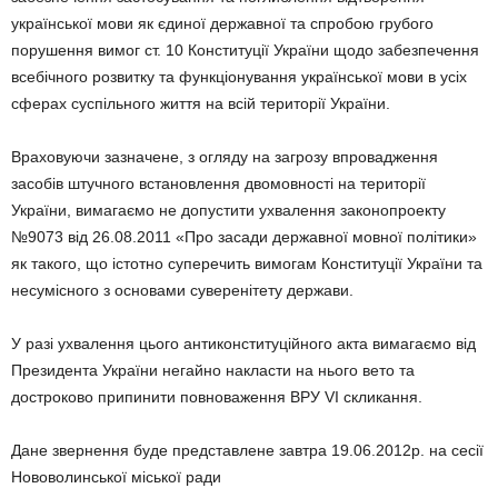
української мови як єдиної державної та спробою грубого
порушення вимог ст. 10 Конституції України щодо забезпечення
всебічного розвитку та функціонування української мови в усіх
сферах суспільного життя на всій території України.
Враховуючи зазначене, з огляду на загрозу впровадження
засобів штучного встановлення двомовності на території
України, вимагаємо не допустити ухвалення законопроекту
№9073 від 26.08.2011 «Про засади державної мовної політики»
як такого, що істотно суперечить вимогам Конституції України та
несумісного з основами суверенітету держави.
У разі ухвалення цього антиконституційного акта вимагаємо від
Президента України негайно накласти на нього вето та
достроково припинити повноваження ВРУ VI скликання.
Дане звернення буде представлене завтра 19.06.2012р. на сесії
Нововолинської міської ради