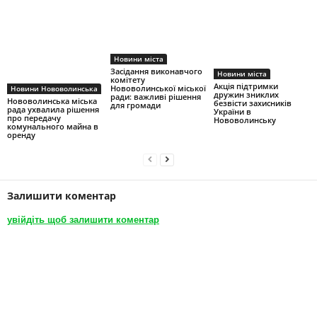
Новини міста
Засідання виконавчого
Новини міста
комітету
Акція підтримки
Нововолинської міської
Новини Нововолинська
дружин зниклих
ради: важливі рішення
Нововолинська міська
безвісти захисників
для громади
рада ухвалила рішення
України в
про передачу
Нововолинську
комунального майна в
оренду
Залишити коментар
увійдіть щоб залишити коментар