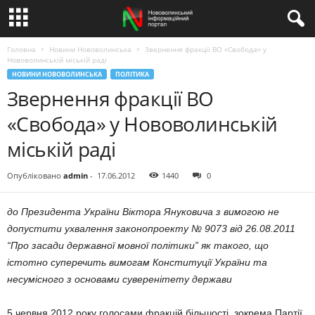
Головна
Новини Нововолинська
Звернення фракції ВО «Свобода» у
Нововолинській міській раді
НОВИНИ НОВОВОЛИНСЬКА
ПОЛІТИКА
Звернення фракції ВО
«Свобода» у Нововолинській
міській раді
Опубліковано
admin
-
17.06.2012
1440
0
до
Президента
України
Віктора Януковича
з вимогою не
допустити
ухвалення законопроекту № 9073 від 26.08.2011
“Про засади державної мовної політик
и
” як такого, що
істотно суперечить вимогам Конституції України та
несумісного з основами суверенітету держави
5 червня 2012 року голосами фракцій більшості, зокрема Партії