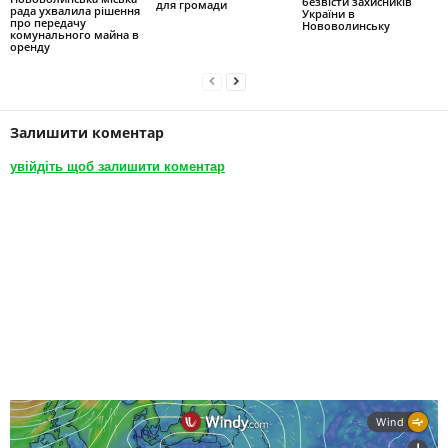
безвісти захисників
для громади
рада ухвалила рішення
України в
про передачу
Нововолинську
комунального майна в
оренду
Залишити коментар
увійдіть щоб залишити коментар