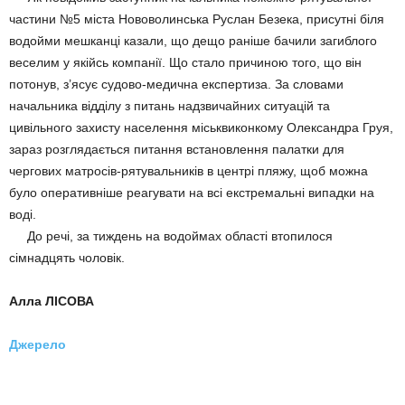
частини №5 міста Нововолинська Руслан Безека, присутні біля
водойми мешканці казали, що дещо раніше бачили загиблого
веселим у якійсь компанії. Що стало причиною того, що він
потонув, з’ясує судово-медична експертиза. За словами
начальника відділу з питань надзвичайних ситуацій та
цивільного захисту населення міськвиконкому Олександра Груя,
зараз розглядається питання встановлення палатки для
чергових матросів-рятувальників в центрі пляжу, щоб можна
було оперативніше реагувати на всі екстремальні випадки на
воді.
До речі, за тиждень на водоймах області втопилося
сімнадцять чоловік.
Алла ЛІСОВА
Джерело