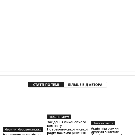
СТАТТІ ПО ТЕМІ
БІЛЬШЕ ВІД АВТОРА
Новини міста
Засідання виконавчого
Новини міста
комітету
Акція підтримки
Нововолинської міської
Новини Нововолинська
дружин зниклих
ради: важливі рішення
Нововолинська міська