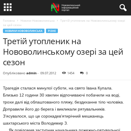
Головна
Новини Нововолинська
Третій утопленик на Нововолинському озері
за цей сезон
НОВИНИ НОВОВОЛИНСЬКА
РІЗНЕ
Третій утопленик на
Нововолинському озері за цей
сезон
Опубліковано
admin
-
09.07.2012
1454
0
Трагедія сталася минулої суботи, на свято Івана Купала.
Близько 12 години 30 хвилин відпочиваючі побачили на воді,
трохи далі від облаштованого пляжу, бездиханне тіло чоловіка.
Доправили його до берега і викликали рятувальників.
З’ясувалося, що це сорокадев’ятирічний мешканець
шахтарського міста Володимир З.
Як повідомив заступник начальника пожежно-рятувальної