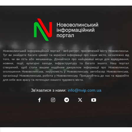
Нововолинський інформаційний портал - веб-ресурс, присвячений місту Нововолинськ.
Тут ви знайдете багато цікавої та корисної інформації про наше місто, незалежно від
того, чи ви гість або мешканець. Дізнайтеся про найцікавіші місця для відвідування,
новини, події, культурні заходи, інфраструктуру та багато іншого. Наш портал
створений, щоб стати вашим надійним джерелом інформації про Нововолинськ,
оголошення Нововолинська, нерухомість у Нововолинську, автобазар Нововолинська,
організації Нововолинська, робота у Нововолинську. Приєднуйтесь до нас та відкрийте
для себе всю красу та потенціал нашого чудового міста.
Зв'язатися з нами:
info@nvip.com.ua