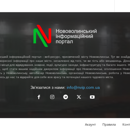
ський інформаційний портал - веб-ресурс, присвячений місту Нововолинськ. Тут ви знайд
 корисної інформації про наше місто, незалежно від того, чи ви гість або мешканець. Діз
і місця для відвідування, новини, події, культурні заходи, інфраструктуру та багато іншого.
, щоб стати вашим надійним джерелом інформації про Нововолинськ, оголошення Ново
ть у Нововолинську, автобазар Нововолинська, організації Нововолинська, робота у Ново
сь до нас та відкрийте для себе всю красу та потенціал нашого чудового міста.
Зв'язатися з нами:
info@nvip.com.ua
Акаунт
Правила
Конт