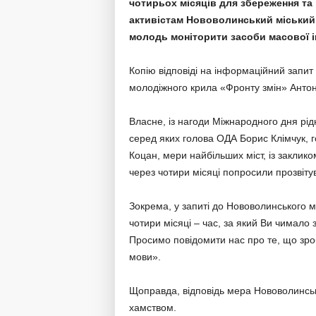
чотирьох місяців для збереження та
активістам Нововолинський міський 
молодь моніторити засоби масової і
Копію відповіді на інформаційний запит 
молодіжного крила «Фронту змін» Антон
Власне, із нагоди Міжнародного дня рід
серед яких голова ОДА Борис Клімчук, 
Коцан, мери найбільших міст, із закликом
через чотири місяці попросили прозвіту
Зокрема, у запиті до Нововолинського м
чотири місяці – час, за який Ви чимало
Просимо повідомити нас про те, що зро
мови».
Щоправда, відповідь мера Нововолинська
хамством.