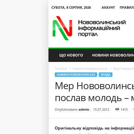
СУБОТА, 8 СЕРПНЯ, 2026
АКАУНТ
ПРАВИЛ
N
V
I
P
ЩО НОВОГО
НОВИНИ НОВОВОЛИН
Головна
Новини Нововолинська
Мер Нововоли
НОВИНИ НОВОВОЛИНСЬКА
ВЛАДА
Мер Нововолинськ
послав молодь – 
Опубліковано
admin
-
15.07.2012
1415
Оригінальну відповідь на інформаці