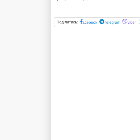
Поділитись:
acebook
telegram
viber