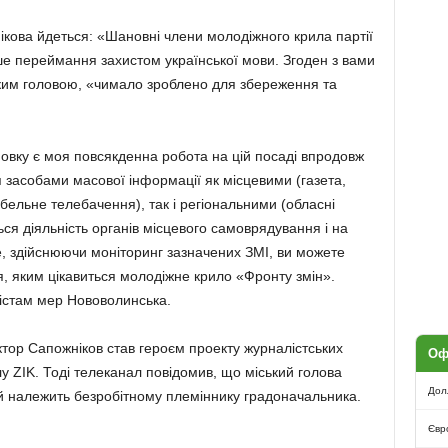
ікова йдеться: «Шановні члени молодіжного крила партії
е переймання захистом української мови. Згоден з вами
ським головою, «чимало зроблено для збереження та
вку є моя повсякденна робота на цій посаді впродовж
я засобами масової інформації як місцевими (газета,
абельне телебачення), так і регіональними (обласні
ься діяльність органів місцевого самоврядування і на
е, здійснюючи моніторинг зазначених ЗМІ, ви можете
, яким цікавиться молодіжне крило «Фронту змін».
істам мер Нововолинська.
ктор Сапожніков став героєм проекту журналістських
Оф
у ZIK. Тоді телеканал повідомив, що міський голова
Дол
 належить безробітному племіннику градоначальника.
Євр