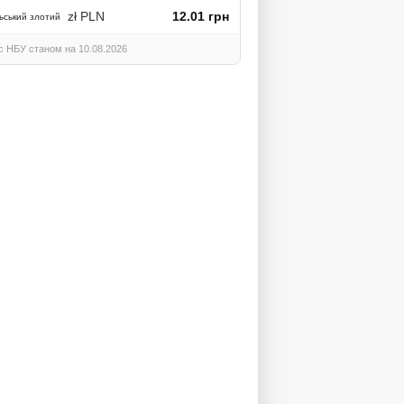
zł PLN
12.01 грн
ьський злотий
с НБУ станом на 10.08.2026