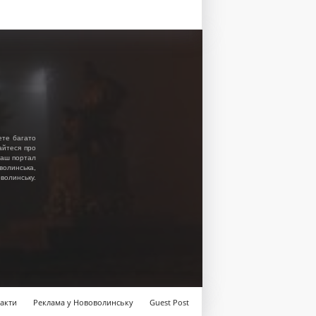
ете багато
найтеся про
 Наш портал
волинська,
волинську.
акти
Реклама у Нововолинську
Guest Post