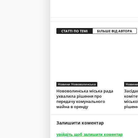
СТАТТІ ПО ТЕМІ
БІЛЬШЕ ВІД АВТОРА
Новини Нововолинська
Новини
Нововолинська міська рада
Засіда
ухвалила рішення про
коміте
передачу комунального
місько
майна в оренду
рішенн
Залишити коментар
увійдіть щоб залишити коментар