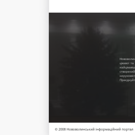
Нововолин
цікавої та
найцікавіш
створений
нерухоміс
Приєднуйте
© 2008 Нововолинський інформаційний портал