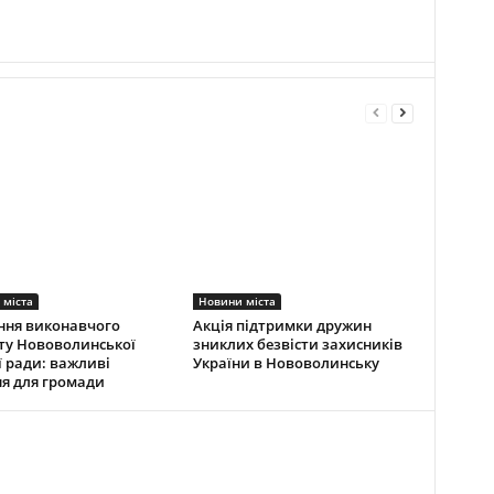
 міста
Новини міста
ння виконавчого
Акція підтримки дружин
ту Нововолинської
зниклих безвісти захисників
ї ради: важливі
України в Нововолинську
я для громади