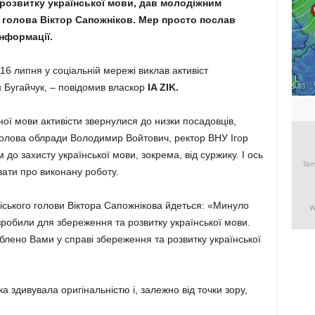
 розвитку української мови, дав молодіжним
голова Віктор Сапожніков. Мер просто послав
нформації.
16 липня у соціальній мережі виклав активіст
 Бугайчук, – повідомив власкор
IA ZIK.
ної мови активісти звернулися до низки посадовців,
голова облради Володимир Войтович, ректор ВНУ Ігор
 до захисту української мови, зокрема, від суржику. І ось
вати про виконану роботу.
іського голови Віктора Сапожнікова йдеться: «Минуло
 зробили для збереження та розвитку української мови.
блено Вами у справі збереження та розвитку української
 здивувала оригінальністю і, залежно від точки зору,