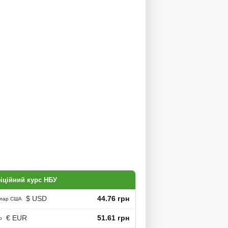
іційний курс НБУ
$ USD
44.76 грн
лар США
€ EUR
51.61 грн
о