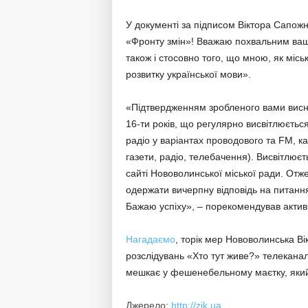
У документі за підписом Віктора Сапожн
«Фронту змін»! Вважаю похвальним ваш
також і стосовно того, що мною, як мі
розвитку української мови».
«Підтвердженням зробленого вами висно
16-ти років, що регулярно висвітлюєтьс
радіо у варіантах проводового та FM, к
газети, радіо, телебачення). Висвітлюєт
сайті Нововолинської міської ради. Отж
одержати вичерпну відповідь на питання
Бажаю успіху», – порекомендував актив
Нагадаємо
, торік мер Нововолинська Ві
розслідувань «Хто тут живе?» телеканал
мешкає у фешенебельному маєтку, який
Джерело:
http://zik.ua