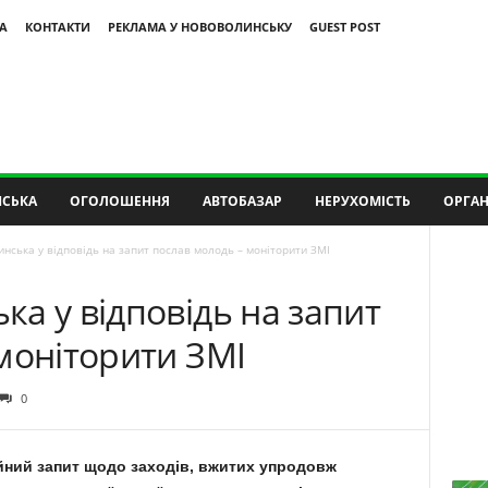
А
КОНТАКТИ
РЕКЛАМА У НОВОВОЛИНСЬКУ
GUEST POST
СЬКА
ОГОЛОШЕННЯ
АВТОБАЗАР
НЕРУХОМІСТЬ
ОРГАН
нська у відповідь на запит послав молодь – моніторити ЗМІ
а у відповідь на запит
моніторити ЗМІ
0
йний запит щодо заходів, вжитих упродовж