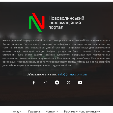
Нововолинський інформаційний портал - веб-ресурс, присвячений місту Нововолинськ.
Тут ви знайдете багато цікавої та корисної інформації про наше місто, незалежно від
того, чи ви гість або мешканець. Дізнайтеся про найцікавіші місця для відвідування,
новини, події, культурні заходи, інфраструктуру та багато іншого. Наш портал
створений, щоб стати вашим надійним джерелом інформації про Нововолинськ,
оголошення Нововолинська, нерухомість у Нововолинську, автобазар Нововолинська,
організації Нововолинська, робота у Нововолинську. Приєднуйтесь до нас та відкрийте
для себе всю красу та потенціал нашого чудового міста.
Зв'язатися з нами:
info@nvip.com.ua
Акаунт
Правила
Контакти
Реклама у Нововолинську