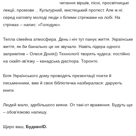
читання віршів, пісні, просвітницькі
лекції, промови… Культурний, мистецький протест. Але ж ні:
серед натовпу молоді люди з білими стрічками на лобі. На
стрічках – напис: «Голодую».
Тепла сімейна атмосфера. День і ніч тут панує життя. Українське
життя, як би банально це не звучало. Навіть лідера одного
запримітив – Олеся Донія)) Технології творять чудеса: постійно
на скайп-зв’язку – канадська діаспора. Торонто.
Біля Українського дому проводять презентації поети й
письменники, вже й своя бібліотечка назбиралася: дарують
книги.
Людей мало, здебільшого кияни. От такі-от враження. Будуть ще
– обов’язково напишу.
Щиро ваш,
Будкво
ID.