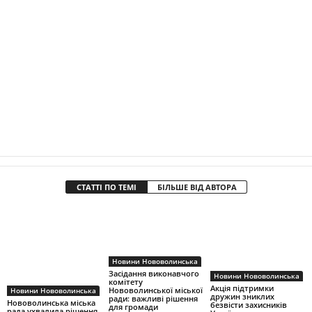
СТАТТІ ПО ТЕМІ
БІЛЬШЕ ВІД АВТОРА
Новини Нововолинська
Засідання виконавчого
Новини Нововолинська
комітету
Акція підтримки
Нововолинської міської
Новини Нововолинська
дружин зниклих
ради: важливі рішення
Нововолинська міська
безвісти захисників
для громади
рада ухвалила рішення