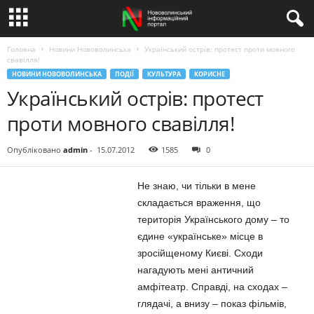
Головна
Новини Нововолинська
Український острів: протест проти мовного
свавілля!
НОВИНИ НОВОВОЛИНСЬКА
ПОДІЇ
КУЛЬТУРА
КОРИСНЕ
Український острів: протест
проти мовного свавілля!
Опубліковано
admin
-
15.07.2012
1585
0
Не знаю, чи тільки в мене
складається враження, що
територія Українського дому – то
єдине «українське» місце в
зросійщеному Києві. Сходи
нагадують мені античний
амфітеатр. Справді, на сходах –
глядачі, а внизу – показ фільмів,