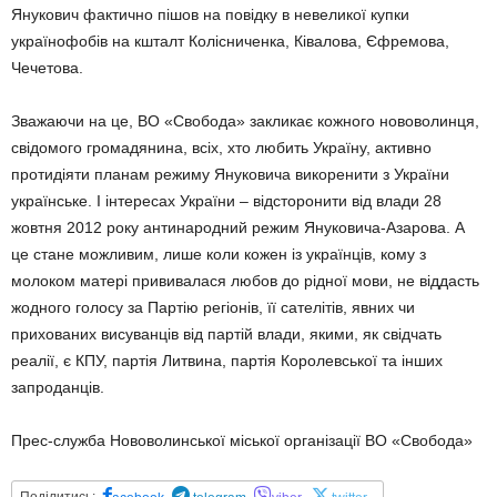
Янукович фактично пішов на повідку в невеликої купки
українофобів на кшталт Колісниченка, Ківалова, Єфремова,
Чечетова.
Зважаючи на це, ВО «Свобода» закликає кожного нововолинця,
свідомого громадянина, всіх, хто любить Україну, активно
протидіяти планам режиму Януковича викоренити з України
українське. І інтересах України – відсторонити від влади 28
жовтня 2012 року антинародний режим Януковича-Азарова. А
це стане можливим, лише коли кожен із українців, кому з
молоком матері прививалася любов до рідної мови, не віддасть
жодного голосу за Партію регіонів, її сателітів, явних чи
прихованих висуванців від партій влади, якими, як свідчать
реалії, є КПУ, партія Литвина, партія Королевської та інших
запроданців.
Прес-служба Нововолинської міської організації ВО «Свобода»