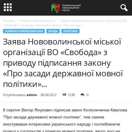
Головна
Новини Нововолинська
Заява Нововолинської міської організації ВО
«Свобода» з приводу підписання закону «Про засади...
НОВИНИ НОВОВОЛИНСЬКА
ВЛАДА
ПОЛІТИКА
Заява Нововолинської міської
організації ВО «Свобода» з
приводу підписання закону
«Про засади державної мовної
політики»...
Опубліковано
admin
-
08.08.2012
1230
0
8 серпня Віктор Янукович підписав закон Колісниченка-Ківалова
“Про засади державної мовної політики”, тим самим
знехтувавши інтересами українського народу і поглиблюючи
розкол у суспільстві з приводу мовної політики, якого досі не