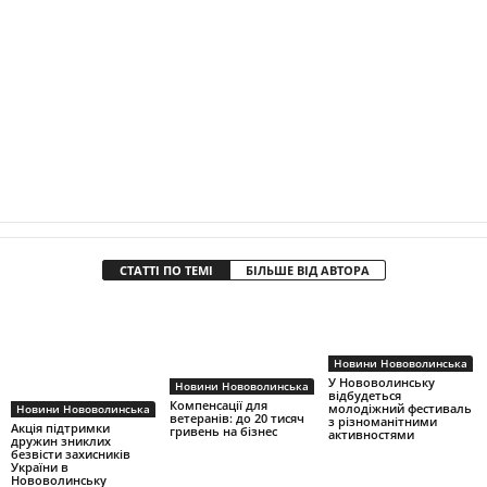
СТАТТІ ПО ТЕМІ
БІЛЬШЕ ВІД АВТОРА
Новини Нововолинська
У Нововолинську
Новини Нововолинська
відбудеться
Компенсації для
молодіжний фестиваль
Новини Нововолинська
ветеранів: до 20 тисяч
з різноманітними
Акція підтримки
гривень на бізнес
активностями
дружин зниклих
безвісти захисників
України в
Нововолинську