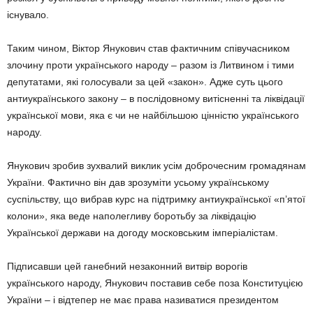
існувало.
Таким чином, Віктор Янукович став фактичним співучасником
злочину проти українського народу – разом із Литвином і тими
депутатами, які голосували за цей «закон». Адже суть цього
антиукраїнського закону – в послідовному витісненні та ліквідації
української мови, яка є чи не найбільшою цінністю українського
народу.
Янукович зробив зухвалий виклик усім доброчесним громадянам
України. Фактично він дав зрозуміти усьому українському
суспільству, що вибрав курс на підтримку антиукраїнської «п’ятої
колони», яка веде наполегливу боротьбу за ліквідацію
Української держави на догоду московським імперіалістам.
Підписавши цей ганебний незаконний витвір ворогів
українського народу, Янукович поставив себе поза Конституцією
України – і відтепер не має права називатися президентом