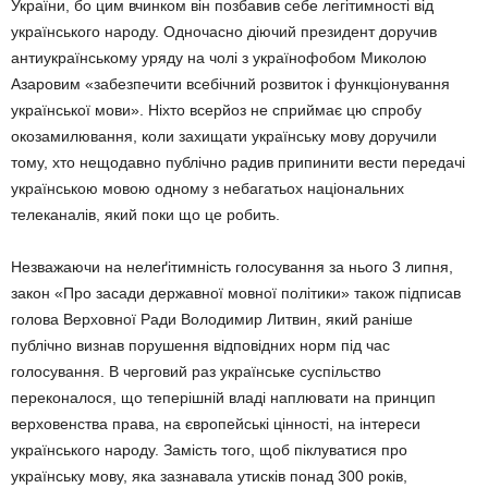
України, бо цим вчинком він позбавив себе легітимності від
українського народу. Одночасно діючий президент доручив
антиукраїнському уряду на чолі з українофобом Миколою
Азаровим «забезпечити всебічний розвиток і функціонування
української мови». Ніхто всерйоз не сприймає цю спробу
окозамилювання, коли захищати українську мову доручили
тому, хто нещодавно публічно радив припинити вести передачі
українською мовою одному з небагатьох національних
телеканалів, який поки що це робить.
Незважаючи на нелеґітимність голосування за нього 3 липня,
закон «Про засади державної мовної політики» також підписав
голова Верховної Ради Володимир Литвин, який раніше
публічно визнав порушення відповідних норм під час
голосування. В черговий раз українське суспільство
переконалося, що теперішній владі наплювати на принцип
верховенства права, на європейські цінності, на інтереси
українського народу. Замість того, щоб піклуватися про
українську мову, яка зазнавала утисків понад 300 років,