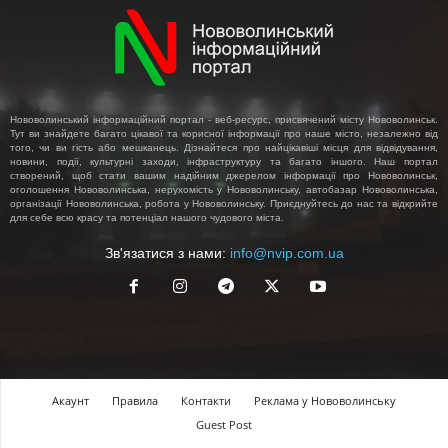
Нововолинський інформаційний портал - веб-ресурс, присвячений місту Нововолинськ.
Тут ви знайдете багато цікавої та корисної інформації про наше місто, незалежно від
того, чи ви гість або мешканець. Дізнайтеся про найцікавіші місця для відвідування,
новини, події, культурні заходи, інфраструктуру та багато іншого. Наш портал
створений, щоб стати вашим надійним джерелом інформації про Нововолинськ,
оголошення Нововолинська, нерухомість у Нововолинську, автобазар Нововолинська,
організації Нововолинська, робота у Нововолинську. Приєднуйтесь до нас та відкрийте
для себе всю красу та потенціал нашого чудового міста.
Зв'язатися з нами:
info@nvip.com.ua
Акаунт
Правила
Контакти
Реклама у Нововолинську
Guest Post