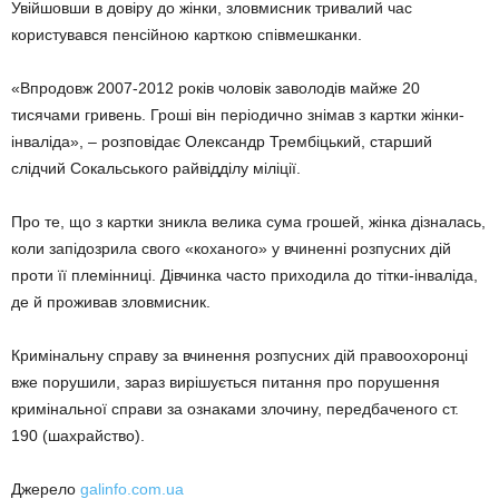
Увійшовши в довіру до жінки, зловмисник тривалий час
користувався пенсійною карткою співмешканки.
«Впродовж 2007-2012 років чоловік заволодів майже 20
тисячами гривень. Гроші він періодично знімав з картки жінки-
інваліда», – розповідає Олександр Трембіцький, старший
слідчий Сокальського райвідділу міліції.
Про те, що з картки зникла велика сума грошей, жінка дізналась,
коли запідозрила свого «коханого» у вчиненні розпусних дій
проти її племінниці. Дівчинка часто приходила до тітки-інваліда,
де й проживав зловмисник.
Кримінальну справу за вчинення розпусних дій правоохоронці
вже порушили, зараз вирішується питання про порушення
кримінальної справи за ознаками злочину, передбаченого ст.
190 (шахрайство).
Джерело
galinfo.com.ua