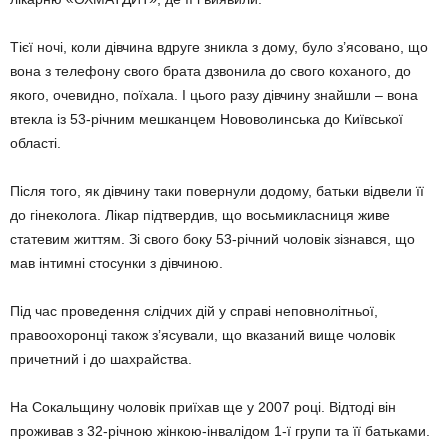
Тієї ночі, коли дівчина вдруге зникла з дому, було з’ясовано, що
вона з телефону свого брата дзвонила до свого коханого, до
якого, очевидно, поїхала. І цього разу дівчину знайшли – вона
втекла із 53-річним мешканцем Нововолинська до Київської
області.
Після того, як дівчину таки повернули додому, батьки відвели її
до гінеколога. Лікар підтвердив, що восьмикласниця живе
статевим життям. Зі свого боку 53-річний чоловік зізнався, що
мав інтимні стосунки з дівчиною.
Під час проведення слідчих дій у справі неповнолітньої,
правоохоронці також з’ясували, що вказаний вище чоловік
причетний і до шахрайства.
На Сокальщину чоловік приїхав ще у 2007 році. Відтоді він
проживав з 32-річною жінкою-інвалідом 1-ї групи та її батьками.