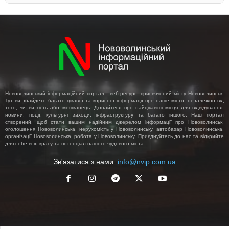
Нововолинський інформаційний портал - веб-ресурс, присвячений місту Нововолинськ.
Тут ви знайдете багато цікавої та корисної інформації про наше місто, незалежно від
того, чи ви гість або мешканець. Дізнайтеся про найцікавіші місця для відвідування,
новини, події, культурні заходи, інфраструктуру та багато іншого. Наш портал
створений, щоб стати вашим надійним джерелом інформації про Нововолинськ,
оголошення Нововолинська, нерухомість у Нововолинську, автобазар Нововолинська,
організації Нововолинська, робота у Нововолинську. Приєднуйтесь до нас та відкрийте
для себе всю красу та потенціал нашого чудового міста.
Зв'язатися з нами:
info@nvip.com.ua