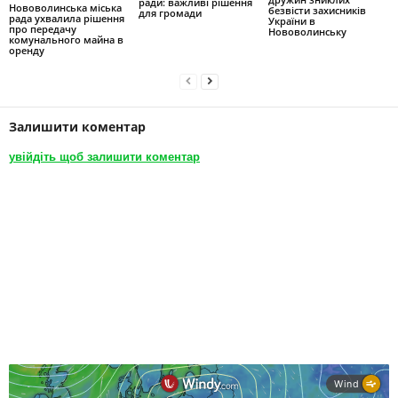
ради: важливі рішення
Нововолинська міська
безвісти захисників
для громади
рада ухвалила рішення
України в
про передачу
Нововолинську
комунального майна в
оренду
Залишити коментар
увійдіть щоб залишити коментар