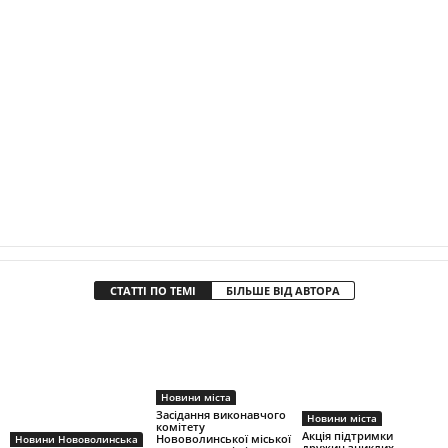
СТАТТІ ПО ТЕМІ
БІЛЬШЕ ВІД АВТОРА
Новини міста
Засідання виконавчого
Новини міста
комітету
Акція підтримки
Нововолинської міської
Новини Нововолинська
дружин зниклих