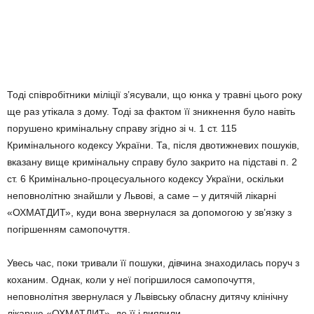
Тоді співробітники міліції з’ясували, що юнка у травні цього року
ще раз утікала з дому. Тоді за фактом її зникнення було навіть
порушено кримінальну справу згідно зі ч. 1 ст. 115
Кримінального кодексу України. Та, після двотижневих пошуків,
вказану вище кримінальну справу було закрито на підставі п. 2
ст. 6 Кримінально-процесуального кодексу України, оскільки
неповнолітню знайшли у Львові, а саме – у дитячій лікарні
«ОХМАТДИТ», куди вона звернулася за допомогою у зв’язку з
погіршенням самопочуття.
Увесь час, поки тривали її пошуки, дівчина знаходилась поруч з
коханим. Однак, коли у неї погіршилося самопочуття,
неповнолітня звернулася у Львівську обласну дитячу клінічну
лікарню «ОХМАТДИТ», де її і виявили.