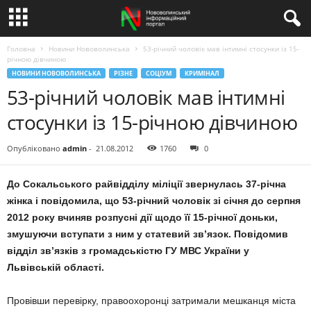
Головна
Новини Нововолинська
53-річний чоловік мав інтимні стосунки із 15-
річною дівчиною
НОВИНИ НОВОВОЛИНСЬКА
РІЗНЕ
СОЦІУМ
КРИМІНАЛ
53-річний чоловік мав інтимні
стосунки із 15-річною дівчиною
Опубліковано
admin
-
21.08.2012
1760
0
До Сокальського райвідділу міліції звернулась 37-річна
жінка і повідомила, що 53-річний чоловік зі січня до серпня
2012 року вчиняв розпусні дії щодо її 15-річної доньки,
змушуючи вступати з ним у статевий зв’язок. Повідомив
відділ зв’язків з громадськістю ГУ МВС України у
Львівській області.
Провівши перевірку, правоохоронці затримали мешканця міста