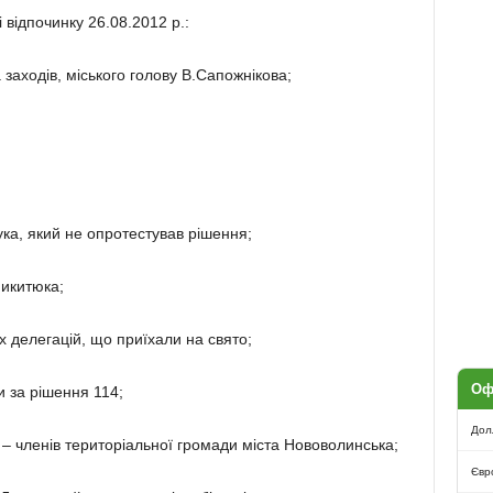
відпочинку 26.08.2012 р.:
 заходів, міського голову В.Сапожнікова;
ка, який не опротестував рішення;
Микитюка;
их делегацій, що приїхали на свято;
Оф
и за рішення 114;
Дол
– членів територіальної громади міста Нововолинська;
Євр