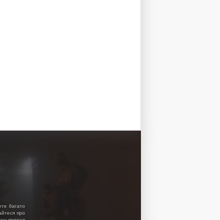
ете багато
найтеся про
 Наш портал