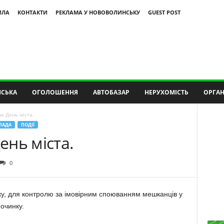
ИЛА
КОНТАКТИ
РЕКЛАМА У НОВОВОЛИНСЬКУ
GUEST POST
СЬКА
ОГОЛОШЕННЯ
АВТОБАЗАР
НЕРУХОМІСТЬ
ОРГАН
а День міста.
ЛАДА
ПОДІЇ
нь міста.
0
оку, для контролю за імовірним споюванням мешканців у
очинку.