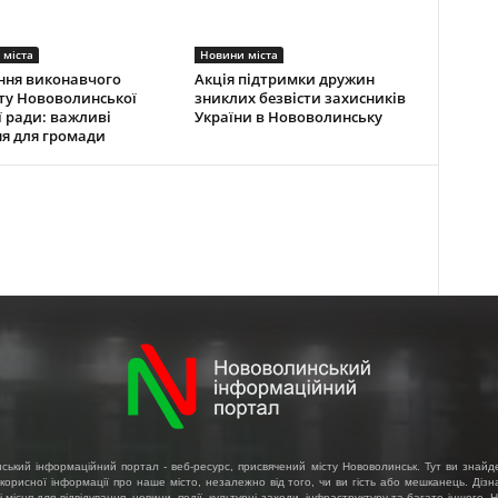
 міста
Новини міста
ння виконавчого
Акція підтримки дружин
ту Нововолинської
зниклих безвісти захисників
ї ради: важливі
України в Нововолинську
я для громади
ський інформаційний портал - веб-ресурс, присвячений місту Нововолинськ. Тут ви знайд
 корисної інформації про наше місто, незалежно від того, чи ви гість або мешканець. Діз
і місця для відвідування, новини, події, культурні заходи, інфраструктуру та багато іншого.