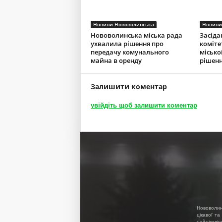
Новини Нововолинська
Новини
Нововолинська міська рада
Засіда
ухвалила рішення про
коміте
передачу комунального
місько
майна в оренду
рішенн
Залишити коментар
увійдіть щоб залишити коментар
Нововолин
цікавої та
найцікавіш