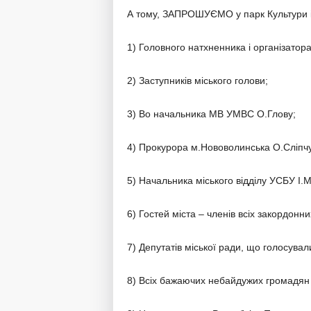
А тому, ЗАПРОШУЄМО у парк Культури і 
1) Головного натхненника і організатора
2) Заступників міського голови;
3) Во начальника МВ УМВС О.Глову;
4) Прокурора м.Нововолинська О.Сліпчу
5) Начальника міського відділу УСБУ І.
6) Гостей міста – членів всіх закордонн
7) Депутатів міської ради, що голосувал
8) Всіх бажаючих небайдужих громадян 