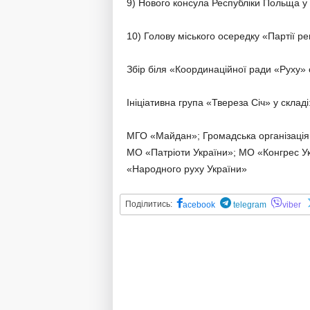
9) Нового консула Республіки Польща у Л
10) Голову міського осередку «Партії ре
Збір біля «Координаційної ради «Руху» 
Ініціативна група «Твереза Січ» у складі
МГО «Майдан»; Громадська організаці
МО «Патріоти України»; МО «Конгрес Ук
«Народного руху України»
Поділитись:
acebook
telegram
viber