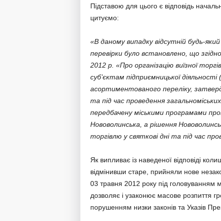
Підставою для цього є відповідь началь
цитуємо:
«В даному випадку відсутній будь-який
перевірки було встановлено, що згідно
2012 р. «Про організацію виїзної торгів
суб’єктам підприємницької діяльності 
асортиментованого переліку, затвердж
та під час проведення загальноміських
передбачену міськими програмами пров
Нововолинська, а рішення Нововолинсько
торгівлю у святкові дні та під час пр
Як випливає із наведеної відповіді колиш
відмінивши старе, прийняли нове незако
03 травня 2012 року під головуванням 
дозволяє і узаконює масове розпиття гр
порушенням низки законів та Указів Пре