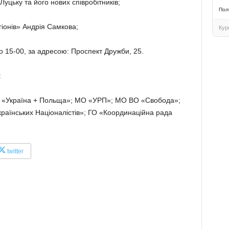
уцьку та його нових співробітників;
Пол
гіонів» Андрія Самкова;
Кур
о 15-00, за адресою: Проспект Дружби, 25.
:
я «Україна + Польща»; МО «УРП»; МО ВО «Свобода»;
раїнських Націоналістів»; ГО «Координаційна рада
twitter