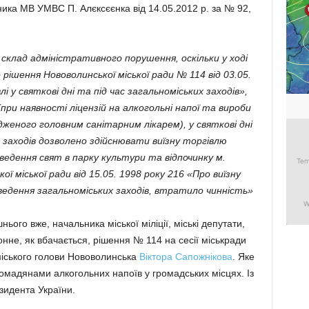
ника МВ УМВС П. Алєксєєнка від 14.05.2012 р. за № 92,
 склад адміністративного порушення, оскільки у ході
 рішення Нововолинської міської ради № 114 від 03.05.
лі у святкові дні та під час загальноміських заходів»,
(при наявності ліцензій на алкогольні напої та вироби
еного головним санітарним лікарем), у святкові дні
 заходів дозволено здійснювати виїзну торгівлю
едення свят в парку культури та відпочинку м.
ї міської ради від 15.05. 1998 року 216 «Про виїзну
оведення загальноміських заходів, втратило чинність»
нього вже, начальника міської міліції, міські депутати,
нне, як вбачається, рішення № 114 на сесії міськради
міського голови Нововолинська
Віктора Сапожнікова
. Яке
омадянами алкогольних напоїв у громадських місцях. Із
зидента України.