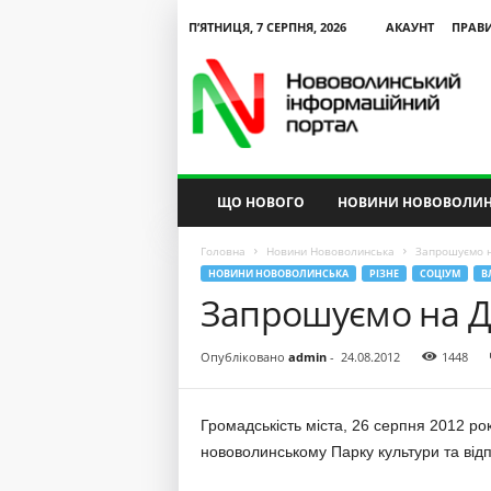
П’ЯТНИЦЯ, 7 СЕРПНЯ, 2026
АКАУНТ
ПРАВ
N
V
I
P
ЩО НОВОГО
НОВИНИ НОВОВОЛИН
Головна
Новини Нововолинська
Запрошуємо н
НОВИНИ НОВОВОЛИНСЬКА
РІЗНЕ
СОЦІУМ
В
Запрошуємо на Де
Опубліковано
admin
-
24.08.2012
1448
Громадськість міста, 26 серпня 2012 р
нововолинському Парку культури та відп