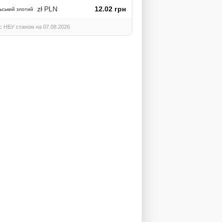
zł PLN
12.02 грн
ьський злотий
с НБУ станом на 07.08.2026