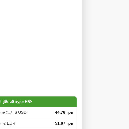
іційний курс НБУ
$ USD
44.76 грн
лар США
€ EUR
51.67 грн
о