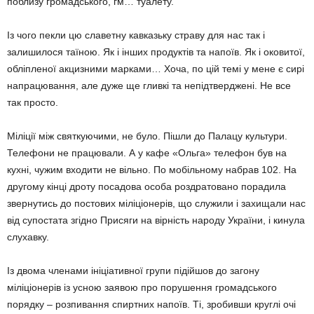
поблизу громадського, гм… туалету.
Із чого пекли цю славетну кавказьку страву для нас так і
залишилося таїною. Як і інших продуктів та напоїв. Як і оковитої,
обліпленої акцизними марками… Хоча, по цій темі у мене є сирі
напрацювання, але дуже ще гливкі та непідтверджені. Не все
так просто.
Міліції між святкуючими, не було. Пішли до Палацу культури.
Телефони не працювали. А у кафе «Ольга» телефон був на
кухні, чужим входити не вільно. По мобільному набрав 102. На
другому кінці дроту посадова особа роздратовано порадила
звернутись до постових міліціонерів, що служили і захищали нас
від супостата згідно Присяги на вірність народу України, і кинула
слухавку.
Із двома членами ініціативної групи підійшов до загону
міліціонерів із усною заявою про порушення громадського
порядку – розпивання спиртних напоїв. Ті, зробивши круглі очі