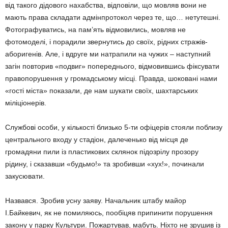
від такого дідового нахабства, відповіли, що мовляв вони не
мають права складати адмінпротокол через те, що… нетутешні.
Фотографуватись, на пам’ять відмовились, мовляв не
фотомоделі, і порадили звернутись до своїх, рідних стражів-
аборигенів. Але, і вдруге ми натрапили на чужих – наступний
загін повторив «подвиг» попереднього, відмовившись фіксувати
правопорушення у громадському місці. Правда, шоковані нами
«гості міста» показали, де нам шукати своїх, шахтарських
міліціонерів.
Службові особи, у кількості близько 5-ти офіцерів стояли поблизу
центрального входу у стадіон, далеченько від місця де
громадяни пили із пластикових склянок підозрілу прозору
рідину, і сказавши «будьмо!» та зробивши «хух!», починали
закусювати.
Назвався. Зробив усну заяву. Начальник штабу майор
І.Байкевич, як не помиляюсь, пообіцяв припинити порушення
закону у парку Культури. Пожартував, мабуть. Ніхто не зрушив із