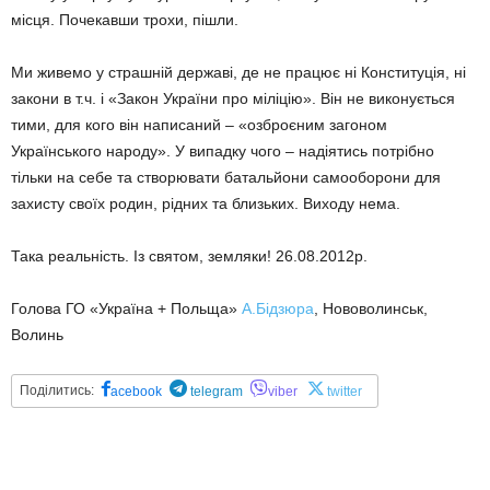
місця. Почекавши трохи, пішли.
Ми живемо у страшній державі, де не працює ні Конституція, ні
закони в т.ч. і «Закон України про міліцію». Він не виконується
тими, для кого він написаний – «озброєним загоном
Українського народу». У випадку чого – надіятись потрібно
тільки на себе та створювати батальйони самооборони для
захисту своїх родин, рідних та близьких. Виходу нема.
Така реальність. Із святом, земляки! 26.08.2012р.
Голова ГО «Україна + Польща»
А.Бідзюра
, Нововолинськ,
Волинь
Поділитись:
acebook
telegram
viber
twitter