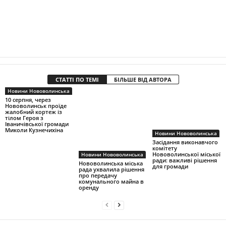
СТАТТІ ПО ТЕМІ
БІЛЬШЕ ВІД АВТОРА
Новини Нововолинська
10 серпня, через
Нововолинськ проїде
жалобний кортеж із
тілом Героя з
Іваничівської громади
Миколи Кузнечихіна
Новини Нововолинська
Засідання виконавчого
комітету
Нововолинської міської
Новини Нововолинська
ради: важливі рішення
Нововолинська міська
для громади
рада ухвалила рішення
про передачу
комунального майна в
оренду