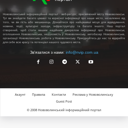
Нововолинський інформаційний портал - веб-ресурс, присвячений місту Нововолинськ.
Тут ви знайдете багато цікавої та корисної інформації про наше місто, незалежно від
того, чи ви гість або мешканець. Дізнайтеся про найцікавіші місця для відвідування,
новини, події, культурні заходи, інфраструктуру та багато іншого. Наш портал
створений, щоб стати вашим надійним джерелом інформації про Нововолинськ,
оголошення Нововолинська, нерухомість у Нововолинську, автобазар Нововолинська,
організації Нововолинська, робота у Нововолинську. Приєднуйтесь до нас та відкрийте
для себе всю красу та потенціал нашого чудового міста.
Зв'язатися з нами:
info@nvip.com.ua
Акаунт
Правила
Контакти
Реклама у Нововолинську
Guest Post
© 2008 Нововолинський інформаційний портал