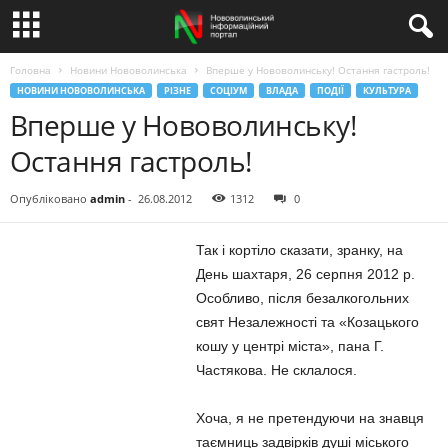
Головна
Новини Нововолинська
Вперше у Нововолинську! Остання гастроль!
НОВИНИ НОВОВОЛИНСЬКА
РІЗНЕ
СОЦІУМ
ВЛАДА
ПОДІЇ
КУЛЬТУРА
Вперше у Нововолинську!
Остання гастроль!
Опубліковано
admin
-
26.08.2012
1312
0
Так і кортіло сказати, зранку, на
День шахтаря, 26 серпня 2012 р.
Особливо, після безалкогольних
свят Незалежності та «Козацького
кошу у центрі міста», пана Г.
Частякова. Не склалося.
Хоча, я не претендуючи на знавця
таємниць задвірків душі міського