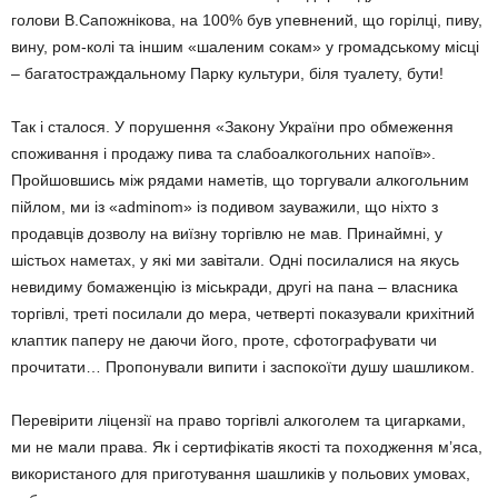
голови В.Сапожнікова, на 100% був упевнений, що горілці, пиву,
вину, ром-колі та іншим «шаленим сокам» у громадському місці
– багатостраждальному Парку культури, біля туалету, бути!
Так і сталося. У порушення «Закону України про обмеження
споживання і продажу пива та слабоалкогольних напоїв».
Пройшовшись між рядами наметів, що торгували алкогольним
пійлом, ми із «adminom» із подивом зауважили, що ніхто з
продавців дозволу на виїзну торгівлю не мав. Принаймні, у
шістьох наметах, у які ми завітали. Одні посилалися на якусь
невидиму бомаженцію із міськради, другі на пана – власника
торгівлі, треті посилали до мера, четверті показували крихітний
клаптик паперу не даючи його, проте, сфотографувати чи
прочитати… Пропонували випити і заспокоїти душу шашликом.
Перевірити ліцензії на право торгівлі алкоголем та цигарками,
ми не мали права. Як і сертифікатів якості та походження м’яса,
використаного для приготування шашликів у польових умовах,