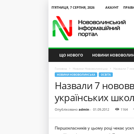
П’ЯТНИЦЯ, 7 СЕРПНЯ, 2026
АКАУНТ
ПРАВ
N
V
I
P
ЩО НОВОГО
НОВИНИ НОВОВОЛИН
Головна
Новини Нововолинська
Назвали 7 нов
НОВИНИ НОВОВОЛИНСЬКА
ОСВІТА
Назвали 7 нововв
українських школ
Опубліковано
admin
-
01.09.2012
1164
Першокласників у цьому році чекає ускл