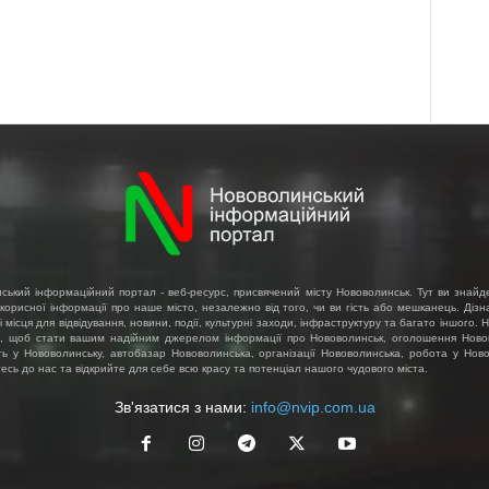
ський інформаційний портал - веб-ресурс, присвячений місту Нововолинськ. Тут ви знайд
 корисної інформації про наше місто, незалежно від того, чи ви гість або мешканець. Діз
і місця для відвідування, новини, події, культурні заходи, інфраструктуру та багато іншого.
, щоб стати вашим надійним джерелом інформації про Нововолинськ, оголошення Ново
ть у Нововолинську, автобазар Нововолинська, організації Нововолинська, робота у Ново
сь до нас та відкрийте для себе всю красу та потенціал нашого чудового міста.
Зв'язатися з нами:
info@nvip.com.ua