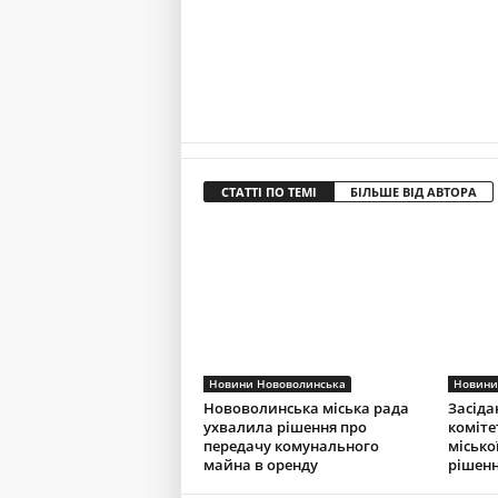
СТАТТІ ПО ТЕМІ
БІЛЬШЕ ВІД АВТОРА
Новини Нововолинська
Новини
Нововолинська міська рада
Засіда
ухвалила рішення про
коміте
передачу комунального
місько
майна в оренду
рішенн