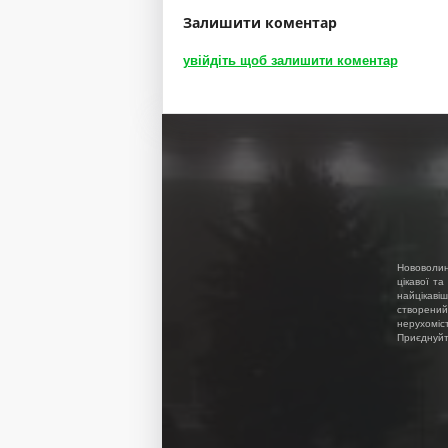
Залишити коментар
увійдіть щоб залишити коментар
Нововолин
цікавої та
найцікавіш
створений
нерухоміс
Приєднуйте