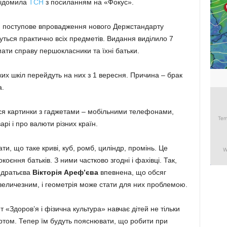
овідомила
ТСН
з посиланням на «Фокус».
я поступове впровадження нового Держстандарту
нуться практично всіх предметів. Видання виділило 7
ати справу першокласники та їхні батьки.
ких шкіл перейдуть на них з 1 вересня. Причина – брак
а.
ся картинки з гаджетами – мобільними телефонами,
і і про валюти різних країн.
и, що таке криві, куб, ромб, циліндр, промінь. Це
єння батьків. З ними частково згодні і фахівці. Так,
ндратьєва
Вікторія Ареф’єва
впевнена, що обсяг
 величезним, і геометрія може стати для них проблемою.
«Здоров’я і фізична культура» навчає дітей не тільки
ртом. Тепер їм будуть пояснювати, що робити при