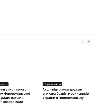
 міста
Новини міста
ння виконавчого
Акція підтримки дружин
ту Нововолинської
зниклих безвісти захисників
ї ради: важливі
України в Нововолинську
я для громади