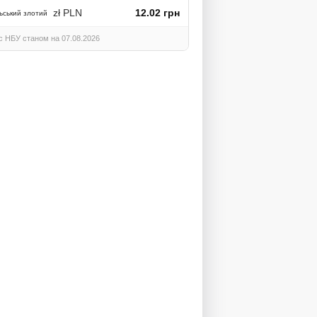
zł PLN
12.02 грн
ьський злотий
с НБУ станом на 07.08.2026