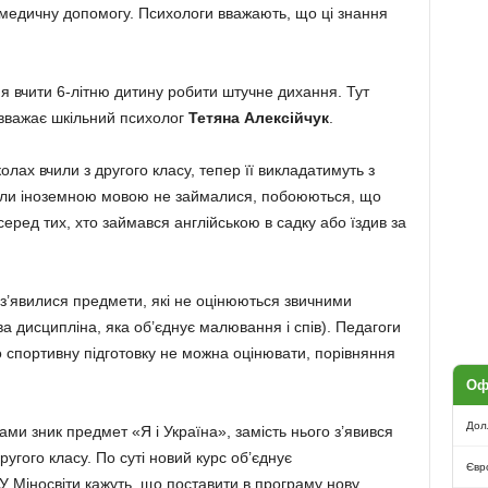
медичну допомогу. Психологи вважають, що ці знання
.
я вчити 6-літню дитину робити штучне дихання. Тут
 вважає шкільний психолог
Тетяна Алексійчук
.
лах вчили з другого класу, тепер її викладатимуть з
 школи іноземною мовою не займалися, побоюються, що
еред тих, хто займався англійською в садку або їздив за
з’явилися предмети, які не оцінюються звичними
а дисципліна, яка об’єднує малювання і спів). Педагоги
 спортивну підготовку не можна оцінювати, порівняння
Оф
Дол
ами зник предмет «Я і Україна», замість нього з’явився
другого класу. По суті новий курс об’єднує
Євр
 У Міносвіти кажуть, що поставити в програму нову