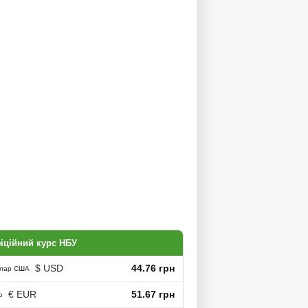
іційний курс НБУ
$ USD
44.76 грн
лар США
€ EUR
51.67 грн
о