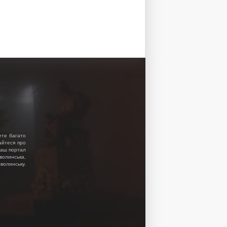
ете багато
найтеся про
 Наш портал
волинська,
волинську.