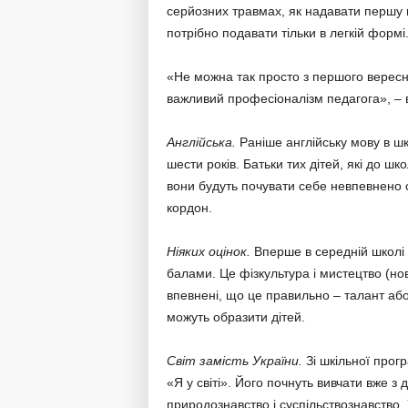
серйозних травмах, як надавати першу 
потрібно подавати тільки в легкій формі
«Не можна так просто з першого вересн
важливий професіоналізм педагога», –
Англійська.
Раніше англійську мову в шко
шести років. Батьки тих дітей, які до
вони будуть почувати себе невпевнено с
кордон.
Ніяких оцінок.
Вперше в середній школі 
балами. Це фізкультура і мистецтво (нов
впевнені, що це правильно – талант або
можуть образити дітей.
Світ замість України.
Зі шкільної прогр
«Я у світі». Його почнуть вивчати вже з 
природознавство і суспільствознавство.