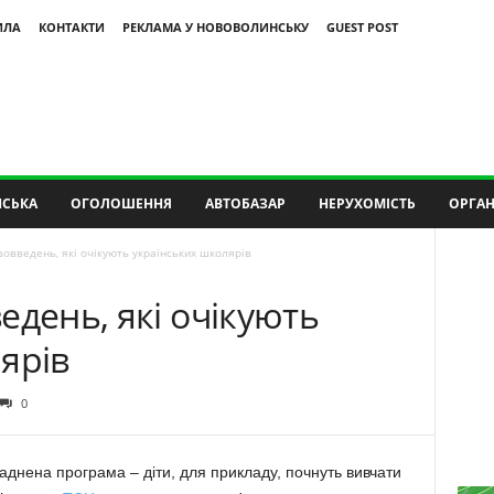
ИЛА
КОНТАКТИ
РЕКЛАМА У НОВОВОЛИНСЬКУ
GUEST POST
СЬКА
ОГОЛОШЕННЯ
АВТОБАЗАР
НЕРУХОМІСТЬ
ОРГАН
овведень, які очікують українських школярів
едень, які очікують
ярів
0
аднена програма – діти, для прикладу, почнуть вивчати