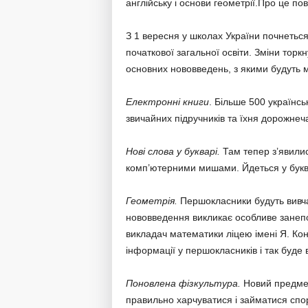
англійську і основи геометрії.Про це п
З 1 вересня у школах України почнетьс
початкової загальної освіти. Зміни торк
основних нововведень, з якими будуть м
Електронні книги
. Більше 500 українсь
звичайних підручників та їхня дорожнеч
Нові слова у букварі.
Там тепер з’явили
комп’ютерними мишами. Йдеться у буквар
Геометрія.
Першокласники будуть вивчат
нововведення викликає особливе занепоко
викладач математики ліцею імені Я. Ко
інформації у першокласників і так буде
Поновлена фізкультура.
Новий предмет 
правильно харчуватися і займатися спо