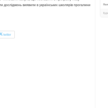
ти досліджень виявили в українських школярів прогалини
Пол
Кур
twitter