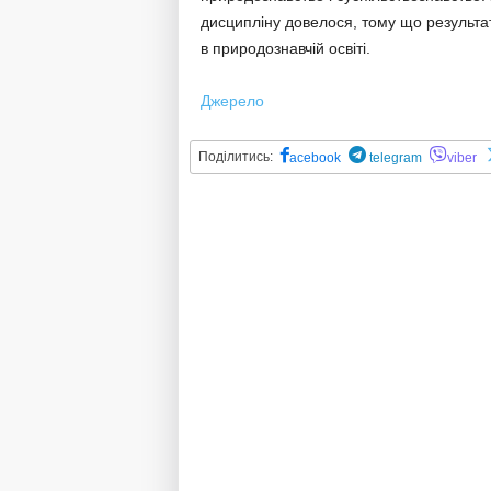
дисципліну довелося, тому що результа
в природознавчій освіті.
Джерело
Поділитись:
acebook
telegram
viber