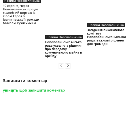
Новини Нововолинська
10 серпня, через
Нововолинськ проїде
жалобний кортеж із
тілом Героя з
Іваничівської громади
Миколи Кузнечихіна
Новини Нововолинська
Засідання виконавчого
комітету
Нововолинської міської
Новини Нововолинська
ради: важливі рішення
Нововолинська міська
для громади
рада ухвалила рішення
про передачу
комунального майна в
оренду
Залишити коментар
увійдіть щоб залишити коментар