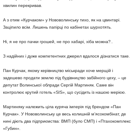
хвилин перекривав.
А з отим «Курчаком» у Нововолинську тихо, як на цвинтарі.
Заціпило всім. Лишень папірці по кабінетах шурхотять.
Ні, я не про пачки грошей, не про хабарі, хіба можна?..
З надійних і дуже компетентних джерел вдалося дізнатися таке.
Пан Курчак, якому керівництво міськради хоче мерщій і
задешево продати землю під будівництво забійного цеху, – це
депутат Волинської облради Сергій Мартиняк. Саме він
контролює крутий готель «SIS», що сусідить із нашою мерією.
Мартиняку належить ціла куряча імперія під брендом «Пан
Курчак». У Нововолинську це весь колишній м’ясокомбінат, де
нині діють два підприємства: ВМП (було СМП) і «Птахокомплекс
«Губин».