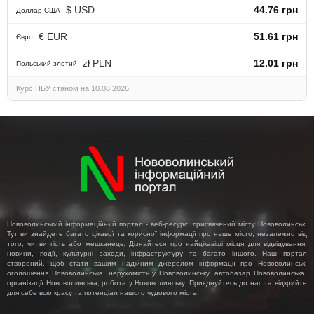
$ USD
44.76 грн
Доллар США
€ EUR
51.61 грн
Євро
zł PLN
12.01 грн
Польський злотий
Курс НБУ станом на 10.08.2026
Нововолинський інформаційний портал - веб-ресурс, присвячений місту Нововолинськ.
Тут ви знайдете багато цікавої та корисної інформації про наше місто, незалежно від
того, чи ви гість або мешканець. Дізнайтеся про найцікавіші місця для відвідування,
новини, події, культурні заходи, інфраструктуру та багато іншого. Наш портал
створений, щоб стати вашим надійним джерелом інформації про Нововолинськ,
оголошення Нововолинська, нерухомість у Нововолинську, автобазар Нововолинська,
організації Нововолинська, робота у Нововолинську. Приєднуйтесь до нас та відкрийте
для себе всю красу та потенціал нашого чудового міста.