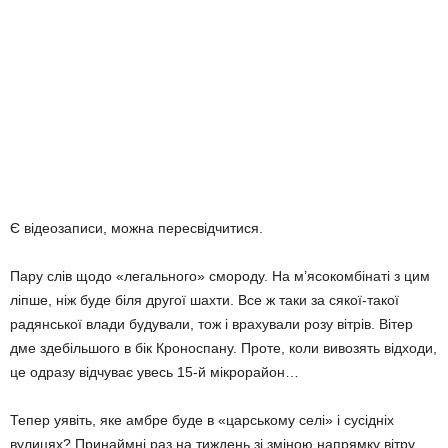
Є відеозаписи, можна пересвідчитися.
Пару слів щодо «легального» смороду. На м’ясокомбінаті з цим
ліпше, ніж буде біля другої шахти. Все ж таки за сякої-такої
радянської влади будували, тож і врахували розу вітрів. Вітер
дме здебільшого в бік Кроноспану. Проте, коли вивозять відходи,
це одразу відчуває увесь 15-й мікрорайон…
Тепер уявіть, яке амбре буде в «царському селі» і сусідніх
вулицях? Принаймні раз на тиждень зі зміною напрямку вітру