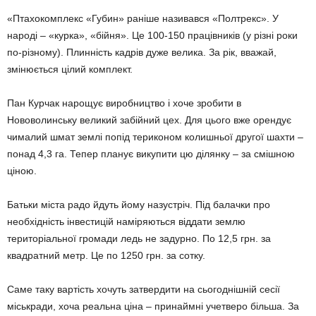
«Птахокомплекс «Губин» раніше називався «Полтрекс». У
народі – «курка», «бійня». Це 100-150 працівників (у різні роки
по-різному). Плинність кадрів дуже велика. За рік, вважай,
змінюється цілий комплект.
Пан Курчак нарощує виробництво і хоче зробити в
Нововолинську великий забійний цех. Для цього вже орендує
чималий шмат землі попід териконом колишньої другої шахти –
понад 4,3 га. Тепер планує викупити цю ділянку – за смішною
ціною.
Батьки міста радо йдуть йому назустріч. Під балачки про
необхідність інвестицій наміряються віддати землю
територіальної громади ледь не задурно. По 12,5 грн. за
квадратний метр. Це по 1250 грн. за сотку.
Саме таку вартість хочуть затвердити на сьогоднішній сесії
міськради, хоча реальна ціна – принаймні учетверо більша. За