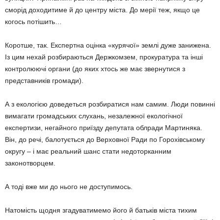
сморід доходитиме й до центру міста. До мерії теж, якщо це
когось потішить…
Коротше, так. Експертна оцінка «курячої» землі дуже занижена.
Із цим нехай розбираються Держкомзем, прокуратура та інші
контролюючі органи (до яких хтось же має звернутися з
представників громади).
А з екологією доведеться розбиратися нам самим. Люди повинні
вимагати громадських слухань, незалежної екологічної
експертизи, негайного приїзду депутата облради Мартиняка.
Він, до речі, балотується до Верховної Ради по Горохівському
округу – і має реальний шанс стати недоторканним
законотворцем.
А тоді вже ми до нього не доступимось.
Натомість щодня згадуватимемо його й батьків міста тихим