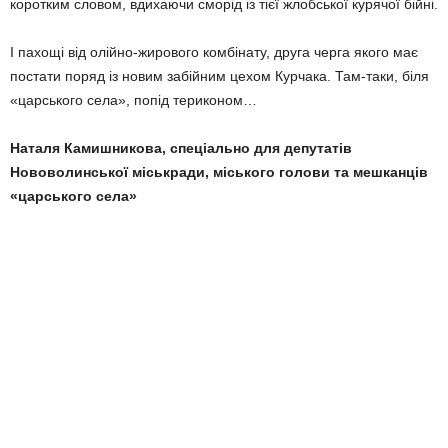
коротким словом, вдихаючи сморід із тієї жлобської курячої бійні.
І пахощі від олійно-жирового комбінату, друга черга якого має
постати поряд із новим забійним цехом Курчака. Там-таки, біля
«царського села», попід териконом…
Наталя Камишникова, спеціально для депутатів
Нововолинської міськради, міського голови та мешканців
«царського села»