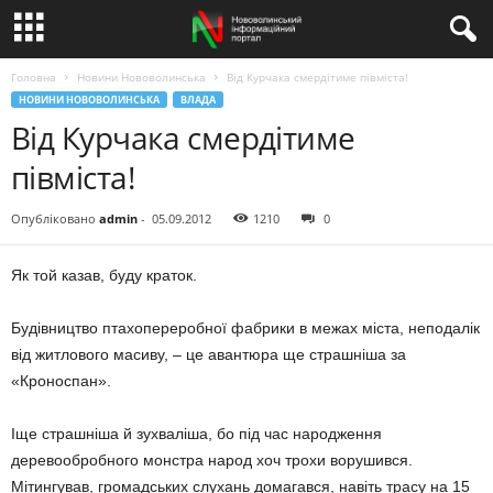
Головна
Новини Нововолинська
Від Курчака смердітиме півміста!
НОВИНИ НОВОВОЛИНСЬКА
ВЛАДА
Від Курчака смердітиме
півміста!
Опубліковано
admin
-
05.09.2012
1210
0
Як той казав, буду краток.
Будівництво птахопереробної фабрики в межах міста, неподалік
від житлового масиву, – це авантюра ще страшніша за
«Кроноспан».
Іще страшніша й зухваліша, бо під час народження
деревообробного монстра народ хоч трохи ворушився.
Мітингував, громадських слухань домагався, навіть трасу на 15