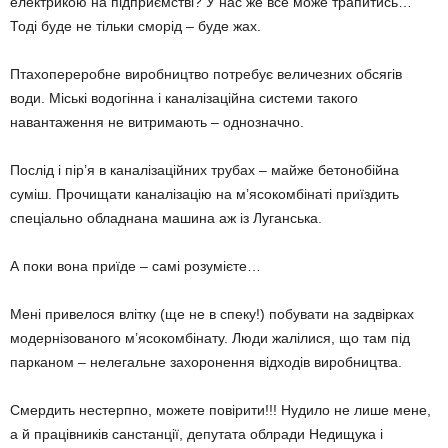
електрикою на підприємстві? У нас же все може трапитись…
Тоді буде не тільки сморід – буде жах.
Птахопереробне виробництво потребує величезних обсягів
води. Міські водогінна і каналізаційна системи такого
навантаження не витримають – однозначно.
Послід і пір’я в каналізаційних трубах – майже бетонобійна
суміш. Прочищати каналізацію на м’ясокомбінаті приїздить
спеціально обладнана машина аж із Луганська.
А поки вона приїде – самі розумієте…
Мені привелося влітку (ще не в спеку!) побувати на задвірках
модернізованого м’ясокомбінату. Люди жалілися, що там під
парканом – нелегальне захоронення відходів виробництва.
Смердить нестерпно, можете повірити!!! Нудило не лише мене,
а й працівників санстанції, депутата облради Недищука і