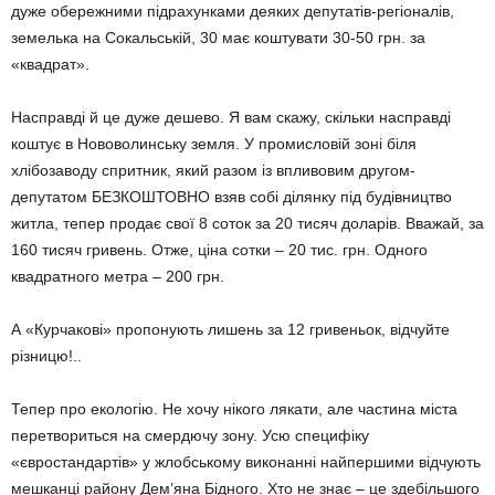
дуже обережними підрахунками деяких депутатів-регіоналів,
земелька на Сокальській, 30 має коштувати 30-50 грн. за
«квадрат».
Насправді й це дуже дешево. Я вам скажу, скільки насправді
коштує в Нововолинську земля. У промисловій зоні біля
хлібозаводу спритник, який разом із впливовим другом-
депутатом БЕЗКОШТОВНО взяв собі ділянку під будівництво
житла, тепер продає свої 8 соток за 20 тисяч доларів. Вважай, за
160 тисяч гривень. Отже, ціна сотки – 20 тис. грн. Одного
квадратного метра – 200 грн.
А «Курчакові» пропонують лишень за 12 гривеньок, відчуйте
різницю!..
Тепер про екологію. Не хочу нікого лякати, але частина міста
перетвориться на смердючу зону. Усю специфіку
«євростандартів» у жлобському виконанні найпершими відчують
мешканці району Дем’яна Бідного. Хто не знає – це здебільшого