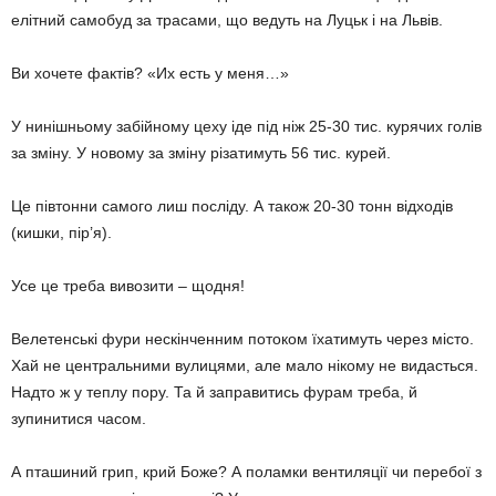
елітний самобуд за трасами, що ведуть на Луцьк і на Львів.
Ви хочете фактів? «Их есть у меня…»
У нинішньому забійному цеху іде під ніж 25-30 тис. курячих голів
за зміну. У новому за зміну різатимуть 56 тис. курей.
Це півтонни самого лиш посліду. А також 20-30 тонн відходів
(кишки, пір’я).
Усе це треба вивозити – щодня!
Велетенські фури нескінченним потоком їхатимуть через місто.
Хай не центральними вулицями, але мало нікому не видасться.
Надто ж у теплу пору. Та й заправитись фурам треба, й
зупинитися часом.
А пташиний грип, крий Боже? А поламки вентиляції чи перебої з