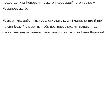
представника Нововолинського інформаційного порталу
Романовського.
Рови, з яких цибенить кров, стирчать курячі лапи, та ще й пір’я
на світ Божий вилазить – ой, досі вивертає, як згадаю. І це
буквально під парканом отого «європейського» Пана Курчака!