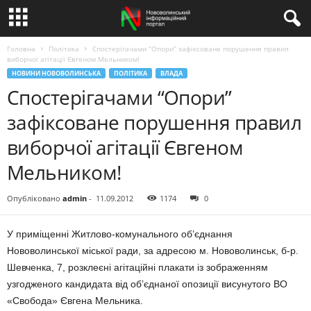
Головна
Політика
Спостерігачами “Опори” зафіксоване порушення правил
виборчої агітації Євгеном Мельником!
НОВИНИ НОВОВОЛИНСЬКА
ПОЛІТИКА
ВЛАДА
Спостерігачами “Опори”
зафіксоване порушення правил
виборчої агітації Євгеном
Мельником!
Опубліковано
admin
-
11.09.2012
1174
0
У приміщенні Житлово-комунального об’єднання
Нововолинської міської ради, за адресою м. Нововолинськ, б-р.
Шевченка, 7, розклеєні агітаційні плакати із зображенням
узгодженого кандидата від об’єднаної опозиції висунутого ВО
«Свобода» Євгена Мельника.