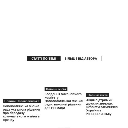
СТАТТІ ПО ТЕМІ
БІЛЬШЕ ВІД АВТОРА
Новини міста
Засідання виконавчого
Новини міста
комітету
Акція підтримки
Нововолинської міської
Новини Нововолинська
дружин зниклих
ради: важливі рішення
Нововолинська міська
безвісти захисників
для громади
рада ухвалила рішення
України в
про передачу
Нововолинську
комунального майна в
оренду