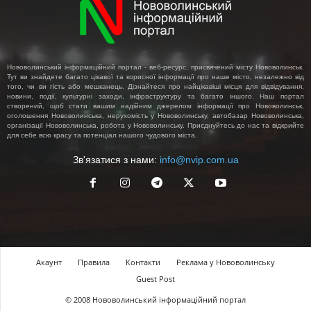
Нововолинський інформаційний портал - веб-ресурс, присвячений місту Нововолинськ.
Тут ви знайдете багато цікавої та корисної інформації про наше місто, незалежно від
того, чи ви гість або мешканець. Дізнайтеся про найцікавіші місця для відвідування,
новини, події, культурні заходи, інфраструктуру та багато іншого. Наш портал
створений, щоб стати вашим надійним джерелом інформації про Нововолинськ,
оголошення Нововолинська, нерухомість у Нововолинську, автобазар Нововолинська,
організації Нововолинська, робота у Нововолинську. Приєднуйтесь до нас та відкрийте
для себе всю красу та потенціал нашого чудового міста.
Зв'язатися з нами:
info@nvip.com.ua
Акаунт
Правила
Контакти
Реклама у Нововолинську
Guest Post
© 2008 Нововолинський інформаційний портал