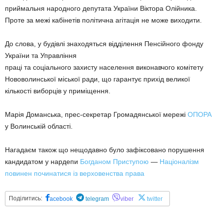
приймальня народного депутата України Віктора Олійника.
Проте за межі кабінетів політична агітація не може виходити.
До слова, у будівлі знаходяться відділення Пенсійного фонду
України та Управління
праці та соціального захисту населення виконавчого комітету
Нововолинської міської ради, що гарантує прихід великої
кількості виборців у приміщення.
Марія Доманська, прес-секретар Громадянської мережі
ОПОРА
у Волинській області.
Нагадаєм також що нещодавно було зафіксовано порушення
кандидатом у нардепи
Богданом Приступою
—
Націоналізм
повинен починатися із верховенства права
Поділитись:
acebook
telegram
viber
twitter