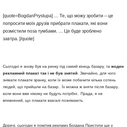
[quote=BogdanPrystupa]
… Те, що можу зробити – це
попросити моїх друзів прибрати плакати, які вони
розмістили поза тумбами. … Це буде зроблено
завтра.
[/quote]
Сьогодні я знову був на ринку під самий кінець базару, та
жоден
рекламний плакат так і не був знятий
. Звичайно, для чого
знімати плакати зранку, коли їх може побачити кілька сотень
людей, що прийшли на базар.. Їх можна ж зняти після базару..
коли вони вже нікому не будуть потрібні.. Прада, я не
впевнений, що плакати взагалі познімають.
Доречі, сьогодні я помітив рекламу Богдана Приступи ще у