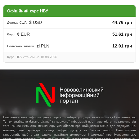
Офіційний курс НБУ
$ USD
44.76 грн
Доллар США
€ EUR
51.61 грн
Євро
zł PLN
12.01 грн
Польський злотий
Курс НБУ станом на 10.08.2026
Нововолинський інформаційний портал - веб-ресурс, присвячений місту Нововолинськ.
Тут ви знайдете багато цікавої та корисної інформації про наше місто, незалежно від
того, чи ви гість або мешканець. Дізнайтеся про найцікавіші місця для відвідування,
новини, події, культурні заходи, інфраструктуру та багато іншого. Наш портал
створений, щоб стати вашим надійним джерелом інформації про Нововолинськ,
оголошення Нововолинська, нерухомість у Нововолинську, автобазар Нововолинська,