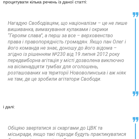
процитувати кілька речень із даної статті:
Нагадую Свободівцям, що націоналізм – це не лише
вишиванка, вимахування кулаками і окрики
“Героям слава”, а перш за все – верховенство
права і правопорядність громадян. Якщо пан Олег і
його команда не знає, доношу до його відома –
згідно із рішенням №230 від 19 липня 2012 року
передвиборна агітація у місті дозволена виключно
на вісімнадцяти тумбах для оголошень,
розташованих на території Нововолинська і аж ніяк
не там, де це зробили агітатори Свободи.
і далі:
Обіцяю звертатися зі скаргами до ЦВК та
міськради, якщо такі підходи будуть практикуватися