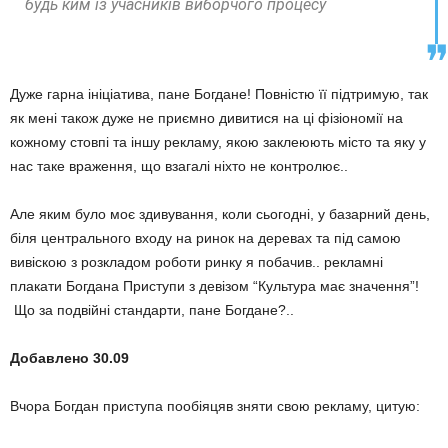
будь ким із учасників виборчого процесу
Дуже гарна ініціатива, пане Богдане! Повністю її підтримую, так
як мені також дуже не приємно дивитися на ці фізіономії на
кожному стовпі та іншу рекламу, якою заклеюють місто та яку у
нас таке враження, що взагалі ніхто не контролює..
Але яким було моє здивування, коли сьогодні, у базарний день,
біля центрального входу на ринок на деревах та під самою
вивіскою з розкладом роботи ринку я побачив.. рекламні
плакати Богдана Приступи з девізом “Культура має значення”!
Що за подвійні стандарти, пане Богдане?..
Добавлено 30.09
Вчора Богдан приступа пообіяцяв зняти свою рекламу, цитую: