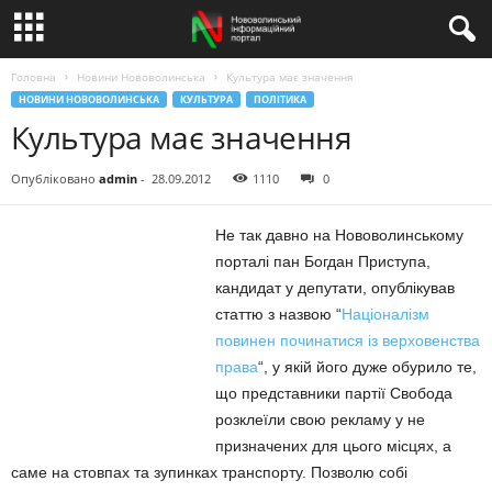
Головна
Новини Нововолинська
Культура має значення
НОВИНИ НОВОВОЛИНСЬКА
КУЛЬТУРА
ПОЛІТИКА
Культура має значення
Опубліковано
admin
-
28.09.2012
1110
0
Не так давно на Нововолинському
порталі пан Богдан Приступа,
кандидат у депутати, опублікував
статтю з назвою “
Націоналізм
повинен починатися із верховенства
права
“, у якій його дуже обурило те,
що представники партії Свобода
розклеїли свою рекламу у не
призначених для цього місцях, а
саме на стовпах та зупинках транспорту. Позволю собі