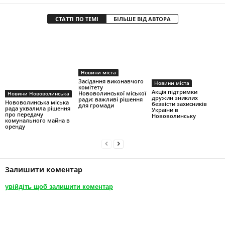
СТАТТІ ПО ТЕМІ
БІЛЬШЕ ВІД АВТОРА
Новини міста
Засідання виконавчого
Новини міста
комітету
Акція підтримки
Нововолинської міської
Новини Нововолинська
дружин зниклих
ради: важливі рішення
Нововолинська міська
безвісти захисників
для громади
рада ухвалила рішення
України в
про передачу
Нововолинську
комунального майна в
оренду
Залишити коментар
увійдіть щоб залишити коментар