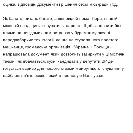
оцінка, відповідні документи і рішення сесій міськради і т.д.
Як бачите, питань багато, а відповідей нема. Пора, і нашій
місцевій владі цивілізовуватись, нарешті. Щоб заповнити білі
плями на невідомих нам островах у буремному океані
передвиборчих технологій де ще не ступала нога простого
мешканця, громадська організація «Україна + Польща»
напрацювала документ, який дозволить зазирнути у ці містичні і
таємні, як вбачається, кухні кандидатів у депутати ВР де
готується вариво для нашого із вами майбутнього існування у
найближчі п’ять років. І який я пропоную Ваші увазі.