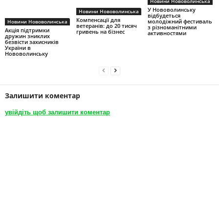
Новини Нововолинська
У Нововолинську
Новини Нововолинська
відбудеться
Компенсації для
молодіжний фестиваль
Новини Нововолинська
ветеранів: до 20 тисяч
з різноманітними
Акція підтримки
гривень на бізнес
активностями
дружин зниклих
безвісти захисників
України в
Нововолинську
Залишити коментар
увійдіть щоб залишити коментар