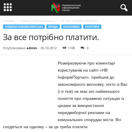
Головна
Новини Нововолинська
За все потрібно платити.
НОВИНИ НОВОВОЛИНСЬКА
ВЛАДА
ЕКОНОМІКА
ПОЛІТИКА
За все потрібно платити.
Опубліковано
admin
-
05.10.2012
1108
0
Розмірковуючи про коментарі
користувачів на сайті «НВ
ІнформПортал», прийшов до
закономірного висновку: ніхто із Вас
(і я теж) не має ані найменшого
поняття про справжню ситуацію із
цінами за використання
передвиборчої реклами на
комунальних спорудах міста. Всі
сходяться на одному – за це треба платити.