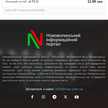
zł PLN
11.99 грн
Польський злотий
Курс НБУ станом на 06.08.2026
Нововолинський інформаційний портал - веб-ресурс, присвячений місту Нововолинськ.
Тут ви знайдете багато цікавої та корисної інформації про наше місто, незалежно від
того, чи ви гість або мешканець. Дізнайтеся про найцікавіші місця для відвідування,
новини, події, культурні заходи, інфраструктуру та багато іншого. Наш портал
створений, щоб стати вашим надійним джерелом інформації про Нововолинськ,
оголошення Нововолинська, нерухомість у Нововолинську, автобазар Нововолинська,
організації Нововолинська, робота у Нововолинську. Приєднуйтесь до нас та відкрийте
для себе всю красу та потенціал нашого чудового міста.
Зв'язатися з нами:
info@nvip.com.ua