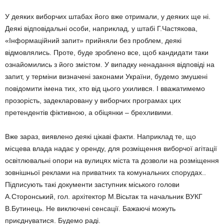
У деяких виборчих штабах його вже отримали, у деяких ще ні.
Деякі відповідальні особи, наприклад, у штабі Г.Частякова,
«Інформаційний запит» прийняли без проблем, деякі
відмовлялись. Проте, буде зроблено все, щоб кандидати таки
ознайомились з його змістом. У випадку ненадання відповіді на
запит, у терміни визначені законами України, будемо змушені
повідомити імена тих, хто від цього ухилився. І вважатимемо
прозорість, задекларовану у виборчих програмах цих
претендентів фіктивною, а обіцянки – брехливими.
Вже зараз, виявлено деякі цікаві факти. Наприклад те, що
місцева влада надає у оренду, для розміщення виборчої агітації
освітлювальні опори на вулицях міста та дозволи на розміщення
зовнішньої реклами на приватних та комунальних спорудах..
Підписують такі документи заступник міського голови
А.Сторонський, гол. архітектор М.Вісьтак та начальник ВУКГ
В.Бутинець. Не виключені сенсації. Бажаючі можуть
приєднуватися. Будемо раді.