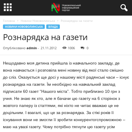
Головна
Новини Нововолинська
Рознарядка на газети
НОВИНИ НОВОВОЛИНСЬКА
ВЛАДА
Рознарядка на газети
Опубліковано
admin
-
21.11.2012
1006
0
Нещодавно моя дитина прийшла із навчального закладу, де
вона навчається і розповіла мені новину від якої стало смішно
до сліз. Оказується ще досі у нашому місті радянські часи – існує
рознарядка на газети. Їм необхідно на навчальний заклад
підписати 60 газет “Нашого міста”. Тобто приблизно 10 грн з
учня. Не знаю як хто, але я бачачи цю газету на 6 сторінок з
жовтого паперу із статтями, які ніхто не читає вважаю це не
доцільним. І взагалі, що це за рознарядка. За стікі років її
існування вони не змогли її зробити конкурентогспроможною –
маю на увазі газету. Чому потрібно тягнути цю газету усім