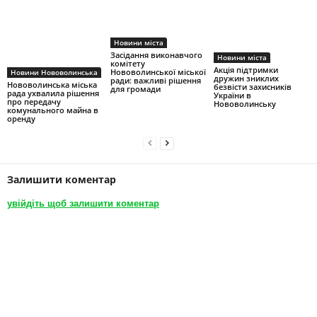
Новини міста
Засідання виконавчого
Новини міста
комітету
Акція підтримки
Нововолинської міської
Новини Нововолинська
дружин зниклих
ради: важливі рішення
Нововолинська міська
безвісти захисників
для громади
рада ухвалила рішення
України в
про передачу
Нововолинську
комунального майна в
оренду
Залишити коментар
увійдіть щоб залишити коментар