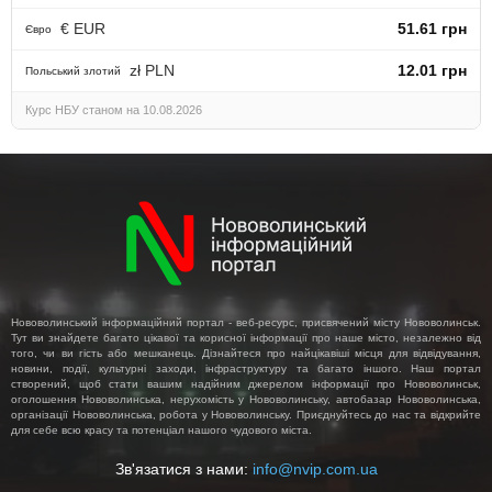
€ EUR
51.61 грн
Євро
zł PLN
12.01 грн
Польський злотий
Курс НБУ станом на 10.08.2026
Нововолинський інформаційний портал - веб-ресурс, присвячений місту Нововолинськ.
Тут ви знайдете багато цікавої та корисної інформації про наше місто, незалежно від
того, чи ви гість або мешканець. Дізнайтеся про найцікавіші місця для відвідування,
новини, події, культурні заходи, інфраструктуру та багато іншого. Наш портал
створений, щоб стати вашим надійним джерелом інформації про Нововолинськ,
оголошення Нововолинська, нерухомість у Нововолинську, автобазар Нововолинська,
організації Нововолинська, робота у Нововолинську. Приєднуйтесь до нас та відкрийте
для себе всю красу та потенціал нашого чудового міста.
Зв'язатися з нами:
info@nvip.com.ua