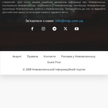
створений, щоб стати вашим надійним джерелом інформації про Нововолинськ,
оголошення Нововолинська, нерухомість у Нововолинську, автобазар Нововолинська,
організації Нововолинська, робота у Нововолинську. Приєднуйтесь до нас та відкрийте
для себе всю красу та потенціал нашого чудового міста.
Зв'язатися з нами:
info@nvip.com.ua
Акаунт
Правила
Контакти
Реклама у Нововолинську
Guest Post
© 2008 Нововолинський інформаційний портал