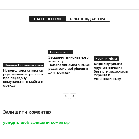
СТАТТІ ПО ТЕМІ
БІЛЬШЕ ВІД АВТОРА
Новини міста
Засідання виконавчого
Новини міста
комітету
Акція підтримки
Нововолинської міської
Новини Нововолинська
дружин зниклих
ради: важливі рішення
Нововолинська міська
безвісти захисників
для громади
рада ухвалила рішення
України в
про передачу
Нововолинську
комунального майна в
оренду
Залишити коментар
увійдіть щоб залишити коментар