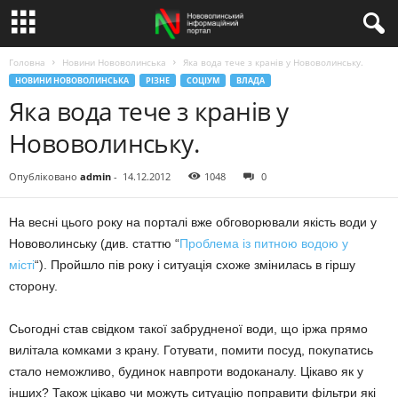
Головна
Новини Нововолинська
Яка вода тече з кранів у Нововолинську.
НОВИНИ НОВОВОЛИНСЬКА
РІЗНЕ
СОЦІУМ
ВЛАДА
Яка вода тече з кранів у
Нововолинську.
Опубліковано
admin
-
14.12.2012
1048
0
На весні цього року на порталі вже обговорювали якість води у
Нововолинську (див. статтю “
Проблема із питною водою у
місті
“). Пройшло пів року і ситуація схоже змінилась в гіршу
сторону.
Сьогодні став свідком такої забрудненої води, що іржа прямо
вилітала комками з крану. Готувати, помити посуд, покупатись
стало неможливо, будинок навпроти водоканалу. Цікаво як у
інших? Також цікаво чи можуть ситуацію поправити фільтри які