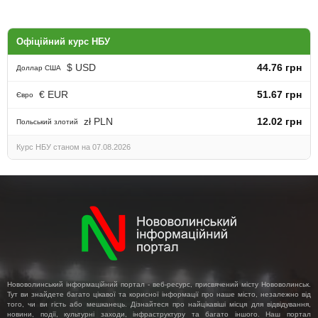
Офіційний курс НБУ
$ USD
44.76 грн
Доллар США
€ EUR
51.67 грн
Євро
zł PLN
12.02 грн
Польський злотий
Курс НБУ станом на 07.08.2026
Нововолинський інформаційний портал - веб-ресурс, присвячений місту Нововолинськ.
Тут ви знайдете багато цікавої та корисної інформації про наше місто, незалежно від
того, чи ви гість або мешканець. Дізнайтеся про найцікавіші місця для відвідування,
новини, події, культурні заходи, інфраструктуру та багато іншого. Наш портал