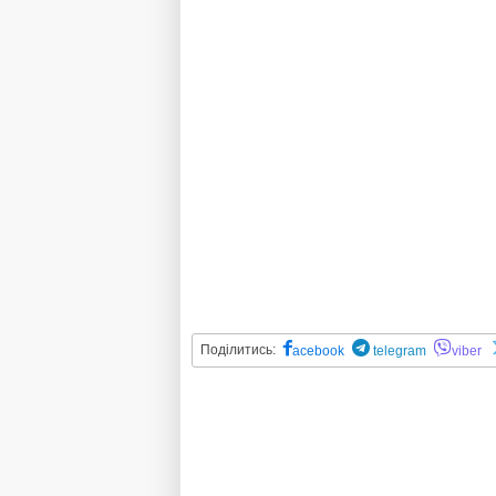
Поділитись:
acebook
telegram
viber