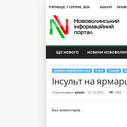
П’ЯТНИЦЯ, 7 СЕРПНЯ, 2026
АКАУНТ
ПРАВ
N
V
I
P
ЩО НОВОГО
НОВИНИ НОВОВОЛИН
Головна
Новини Нововолинська
Інсульт на яр
НОВИНИ НОВОВОЛИНСЬКА
РІЗНЕ
СОЦІУМ
В
Інсульт на ярмар
Опубліковано
admin
-
21.12.2012
1092
Без коментарів…