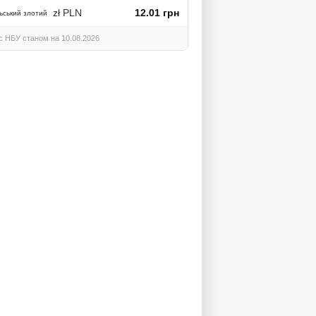
zł PLN
12.01 грн
ьський злотий
с НБУ станом на 10.08.2026