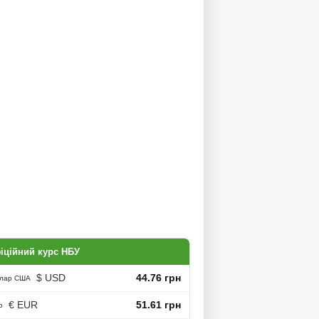
іційний курс НБУ
$ USD
44.76 грн
лар США
€ EUR
51.61 грн
о