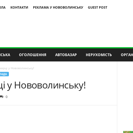
ИЛА
КОНТАКТИ
РЕКЛАМА У НОВОВОЛИНСЬКУ
GUEST POST
СЬКА
ОГОЛОШЕННЯ
АВТОБАЗАР
НЕРУХОМІСТЬ
ОРГАН
марці у Нововолинську!
ЛАДА
ці у Нововолинську!
0