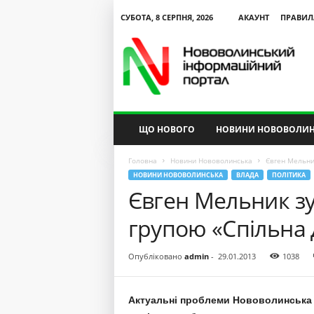
СУБОТА, 8 СЕРПНЯ, 2026
АКАУНТ
ПРАВИЛ
N
V
I
P
ЩО НОВОГО
НОВИНИ НОВОВОЛИН
Головна
Новини Нововолинська
Євген Мельни
НОВИНИ НОВОВОЛИНСЬКА
ВЛАДА
ПОЛІТИКА
Євген Мельник зу
групою «Спільна
Опубліковано
admin
-
29.01.2013
1038
Актуальні проблеми Нововолинська 