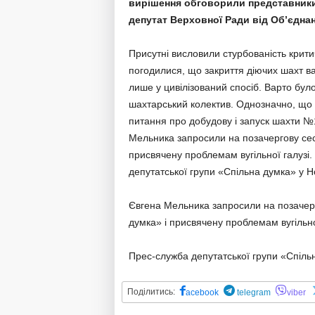
вирішення обговорили представники 
депутат Верховної Ради від Об’єднан
Присутні висловили стурбованість критич
погодилися, що закриття діючих шахт ва
лише у цивілізований спосіб. Варто бул
шахтарський колектив. Однозначно, що
питання про добудову і запуск шахти №
Мельника запросили на позачергову сесі
присвячену проблемам вугільної галузі.
депутатської групи «Спільна думка» у Н
Євгена Мельника запросили на позачерг
думка» і присвячену проблемам вугільно
Прес-служба депутатської групи «Спільн
Поділитись:
acebook
telegram
viber