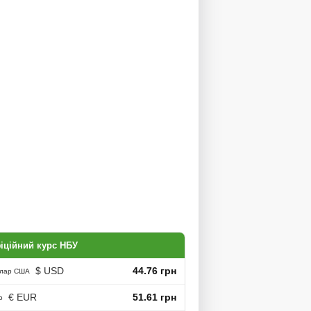
іційний курс НБУ
$ USD
44.76 грн
лар США
€ EUR
51.61 грн
о