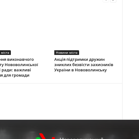
 міста
Новини міста
ння виконавчого
Акція підтримки дружин
ту Нововолинської
зниклих безвісти захисників
ї ради: важливі
України в Нововолинську
я для громади