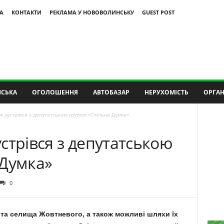
А
КОНТАКТИ
РЕКЛАМА У НОВОВОЛИНСЬКУ
GUEST POST
СЬКА
ОГОЛОШЕННЯ
АВТОБАЗАР
НЕРУХОМІСТЬ
ОРГАН
к зустрівся з депутатською групою «Спільна Думка»
стрівся з депутатською
 Думка»
0
та селища Жовтневого, а також можливі шляхи їх