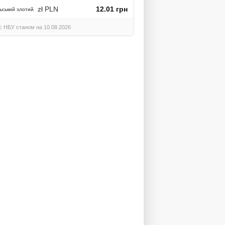
zł PLN
12.01 грн
ьський злотий
с НБУ станом на 10.08.2026