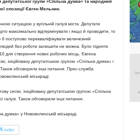
депутатської групи «Спільна думка» та народний
ої опозиції Євген Мельник.
ною ситуацією у вугільній галузі міста. Депутати
рто максимально відтермінувати і якщо й проводити, то
о б поступово перекваліфікувати величезний
 людей без роботи залишити не можна. Було підняте
10 для створення нових робочих місць. Євгена
ю, ініційовану депутатською групою «Спільна думка» і
 Також обговорили інші питання. Прес-служба
ововолинській міськраді.
ову сесію, ініційовану депутатською групою «Спільна
ї галузі. Також обговорили інші питання.
а думка» у Нововолинській міськраді.
twitter