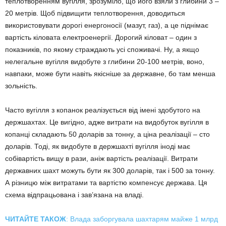
теплотворенням вугілля, зрозуміло, що його взяли з глибини 3 –
20 метрів. Щоб підвищити теплотворення, доводиться
використовувати дорогі енергоносії (мазут, газ), а це піднімає
вартість кіловата електроенергії. Дорогий кіловат – один з
показників, по якому страждають усі споживачі. Ну, а якщо
нелегальне вугілля видобуте з глибини 20-100 метрів, воно,
навпаки, може бути навіть якісніше за державне, бо там менша
зольність.
Часто вугілля з копанок реалізується від імені здобутого на
держшахтах. Це вигідно, адже витрати на видобуток вугілля в
копанці складають 50 доларів за тонну, а ціна реалізації – сто
доларів. Тоді, як видобуте в держшахті вугілля іноді має
собівартість вищу в рази, аніж вартість реалізації. Витрати
державних шахт можуть бути як 300 доларів, так і 500 за тонну.
А різницю між витратами та вартістю компенсує держава. Ця
схема відпрацьована і зав’язана на владі.
ЧИТАЙТЕ ТАКОЖ
: Влада заборгувала шахтарям майже 1 млрд