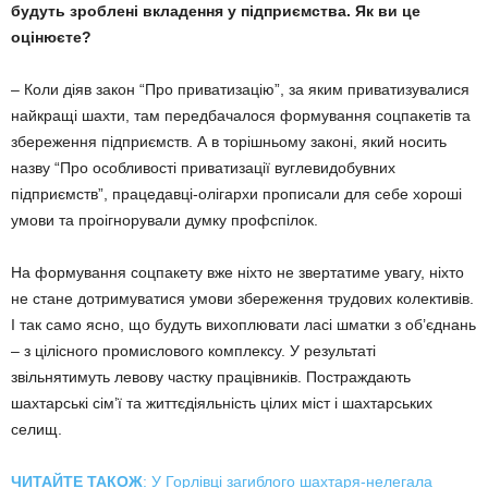
будуть зроблені вкладення у підприємства. Як ви це
оцінюєте?
– Коли діяв закон “Про приватизацію”, за яким приватизувалися
найкращі шахти, там передбачалося формування соцпакетів та
збереження підприємств. А в торішньому законі, який носить
назву “Про особливості приватизації вуглевидобувних
підприємств”, працедавці-олігархи прописали для себе хороші
умови та проігнорували думку профспілок.
На формування соцпакету вже ніхто не звертатиме увагу, ніхто
не стане дотримуватися умови збереження трудових колективів.
І так само ясно, що будуть вихоплювати ласі шматки з об’єднань
– з цілісного промислового комплексу. У результаті
звільнятимуть левову частку працівників. Постраждають
шахтарські сім’ї та життєдіяльність цілих міст і шахтарських
селищ.
ЧИТАЙТЕ ТАКОЖ
: У Горлівці загиблого шахтаря-нелегала