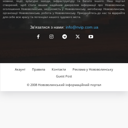
новини, події, культурні заходи, інфраструктуру та багато іншого. Наш портал
створений, щоб стати вашим надійним джерелом інформації про Нововолинськ,
оголошення Нововолинська, нерухомість у Нововолинську, автобазар Нововолинська,
організації Нововолинська, робота у Нововолинську. Приєднуйтесь до нас та відкрийте
для себе всю красу та потенціал нашого чудового міста.
Зв'язатися з нами:
info@nvip.com.ua
Акаунт
Правила
Контакти
Реклама у Нововолинську
Guest Post
© 2008 Нововолинський інформаційний портал