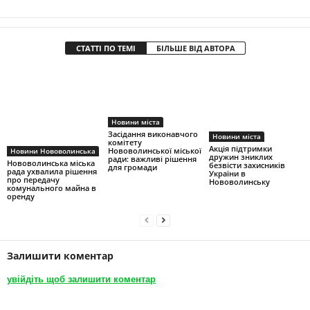
СТАТТІ ПО ТЕМІ
БІЛЬШЕ ВІД АВТОРА
Новини міста
Засідання виконавчого
Новини міста
комітету
Акція підтримки
Нововолинської міської
Новини Нововолинська
дружин зниклих
ради: важливі рішення
Нововолинська міська
безвісти захисників
для громади
рада ухвалила рішення
України в
про передачу
Нововолинську
комунального майна в
оренду
Залишити коментар
увійдіть щоб залишити коментар