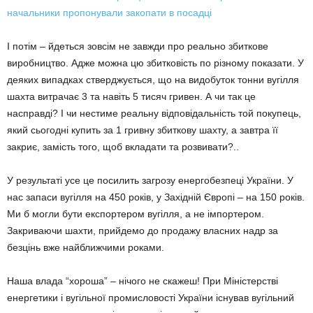
начальники пропонували закопати в посадці
І потім – йдеться зовсім не завжди про реально збиткове
виробництво. Адже можна цю збитковість по різному показати. У
деяких випадках стверджується, що на видобуток тонни вугілля
шахта витрачає 3 та навіть 5 тисяч гривен. А чи так це
насправді? І чи нестиме реальну відповідальність той покупець,
який сьогодні купить за 1 гривну збиткову шахту, а завтра її
закриє, замість того, щоб вкладати та розвивати?..
У результаті усе це посилить загрозу енергобезпеці України. У
нас запаси вугілля на 450 років, у Західній Європі – на 150 років.
Ми б могли бути експортером вугілля, а не імпортером.
Закриваючи шахти, прийдемо до продажу власних надр за
безцінь вже найближчими роками.
Наша влада “хороша” – нічого не скажеш! При Міністерстві
енергетики і вугільної промисловості України існував вугільний