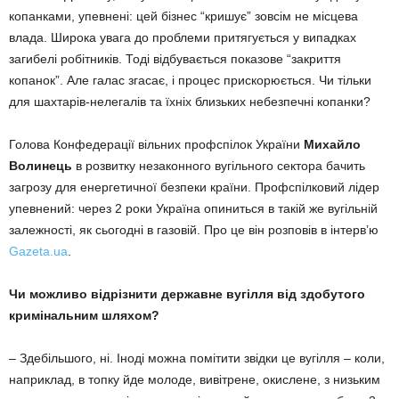
копанками, упевнені: цей бізнес “кришує” зовсім не місцева
влада. Широка увага до проблеми притягується у випадках
загибелі робітників. Тоді відбувається показове “закриття
копанок”. Але галас згасає, і процес прискорюється. Чи тільки
для шахтарів-нелегалів та їхніх близьких небезпечні копанки?
Голова Конфедерації вільних профспілок України
Михайло
Волинець
в розвитку незаконного вугільного сектора бачить
загрозу для енергетичної безпеки країни. Профспілковий лідер
упевнений: через 2 роки Україна опиниться в такій же вугільній
залежності, як сьогодні в газовій. Про це він розповів в інтерв’ю
Gazeta.ua
.
Чи можливо відрізнити державне вугілля від здобутого
кримінальним шляхом?
– Здебільшого, ні. Іноді можна помітити звідки це вугілля – коли,
наприклад, в топку йде молоде, вивітрене, окислене, з низьким