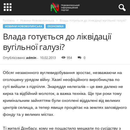
Головна
Новини Нововолинська
Влада готується до ліквідації вугільної галузі?
НОВИНИ НОВОВОЛИНСЬКА
ЕКОНОМІКА
Влада готується до ліквідації
вугільної галузі?
Опубліковано
admin
-
10.02.2013
954
0
Обсяг незаконного вуглевидобування зростає, незважаючи на
оголошену урядом війну. Хазяї неофіційного виробництва по
суті вийшли з підпілля. Знаряддя нелегалів – це вже далеко не
кирка та відбійний молоток, а важка техніка. Ще три роки тому
кримінальним зайняттям були охоплені віддалені від великих
центрів селища, а тепер явище процвітає на землях заповідного
фонду та у великих містах.
Ті жителі Донбасу, кому не пощастило мешкати по сусідству з