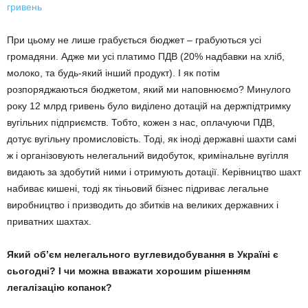
гривень
При цьому не лише грабується бюджет – грабуються усі
громадяни. Адже ми усі платимо ПДВ (20% надбавки на хліб,
молоко, та будь-який інший продукт). І як потім
розпоряджаються бюджетом, який ми наповнюємо? Минулого
року 12 млрд гривень було виділено дотацій на держпідтримку
вугільних підприємств. Тобто, кожен з нас, оплачуючи ПДВ,
дотує вугільну промисловість. Тоді, як іноді державні шахти самі
ж і організовують нелегальний видобуток, кримінальне вугілля
видають за здобутий ними і отримують дотації. Керівництво шахт
набиває кишені, тоді як тіньовий бізнес підриває легальне
виробництво і призводить до збитків на великих державних і
приватних шахтах.
Який об’єм нелегального вуглевидобування в Україні є
сьогодні? І чи можна вважати хорошим рішенням
легалізацію копанок?