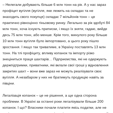
– Нелегали добувають більше 6 млн тонн на рік. А у нас зараз
профіцит вугілля (вугілля, яке лежить на складах та не
знаходить свого покупця) складає 7 мільйонів тонн – це
практично рівноцінно тіньовому ринку. Легально за рік здобуті 84
млн тонн, хоча існують приписки, і якщо їх зняти, гадаю, вийде
десь 75 млн тонн, або менше. Крім того, минулого року більше
10 млн тонн вугілля було імпортовано, а цього року пішло
зростання. І якщо так триватиме, в Україну поставлять 13 млн
тонн. На тлі профіциту, впливу копанок та імпорту різко
знеціниться праця шахтарів… Підприємства, які не одержують
держпідтримки, приватники, які вклали свої гроші у відновлення
закритих шахт – вони вже зараз не можуть реалізувати своє
вугілля. А незабаром у них не братимуть продукцію навіть за
півціни.
Легалізація копанок – це не рішення, а ще одна сторона
проблеми. В Україні за останні роки легалізували більше 200
копанок. І що? Власники почали платити якісь податки, але не