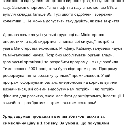
залежності від вугілля імпортного виробництва, як від імпортного
газу. Запасів енергоносіїв по нафті та газу в нас менше 5%, а
вугілля складає більше 95. І усі шахти оздоблені, збережені
колективи… Не можна допустити таку дурість, як їхнє закриття.
Держава звалила усі вугільні труднощі на Міністерство
енергетики, а щоб видертися з нинішньої ситуації, потрібна
увага Міністерства економіки, Мінфіну, Кабміну, галузевої науки
та міжгалузевої науки. Потрібно мобілізувати органи влади,
громадські організації та розробити програму – як це зробила
Тимошенко в 2001 році, коли була віце-прем’єром. Програму
реформування та розвитку вугільної промисловості. У цій
програмі сформувати баланс енергоносіїв на користь вугілля,
визначитися, які об’єми видобутку нам потрібні, і які потрібні
фінанси для розвитку, якою має бути держпідтримка, інвестиції. І
звичайно – розібратися з кримінальним сектором!
Уряд задумав продавати великі збиткові шахти за
символічну ціну в 1 гривну. За умови, що покупцями