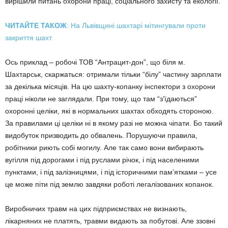
вирішили питань охорони праці, соціального захисту та екології.
ЧИТАЙТЕ ТАКОЖ
: На Львівщині шахтарі мітингували проти
закриття шахт
Ось приклад – робочі ТОВ “Антрацит-дон”, що біля м.
Шахтарськ, скаржаться: отримали тільки “білу” частину зарплати
за декілька місяців. На цю шахту-копанку інспектори з охорони
праці ніколи не заглядали. При тому, що там “з’їдаються”
охоронні целіки, які в нормальних шахтах обходять стороною.
За правилами ці целіки ні в якому разі не можна чіпати. Бо такий
видобуток призводить до обвалень. Порушуючи правила,
робітники риють собі могилу. Але так само вони вибирають
вугілля під дорогами і під руслами річок, і під населеними
пунктами, і під залізницями, і під історичними пам’ятками – усе
це може піти під землю завдяки роботі легалізованих копанок.
Виробничих травм на цих підприємствах не визнають,
лікарняних не платять, травми видають за побутові. Але ззовні