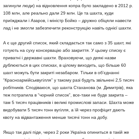
загинули люди) на відновлення копра було закладено в 2012 р.
108 млн, але реально дали 29 млн. Це та шахта, куди
приїжджали і Азаров, і міністр Бойко – дружно обіцяли навести
лад і не змогли забезпечити реконструкцію навіть однієї шахти.
А є ще другий список, який складається так само з 35 шахт, які
готують на суху консервацію або закриття. У цьому списку є
приватні і державні шахти. Враховуючи, що деякі назви
дублюються в цих списках, в цілому виходить, що більше 60
шахт можуть бути закриті незабаром. Тільки в об’єднанні
“Красноармійськвугілля” у такому разі будуть звільнені 2,5 тисяч
робітників. Сподіваюся, що шахта Стаханова (м. Димитрів), яка
теж потрапила в “чорний список”, все-таки не буде закрита –
там 5 тисяч працівників і великі промислові запаси. Шахта може
видобувати 5 тисяч тонн вугілля, а їй через профіцит дають
квоту на відвантаження менше тисячі тонн на добу.
Якщо так далі піде, через 2 роки Україна опиниться в такій же