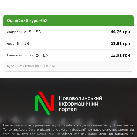
Офіційний курс НБУ
$ USD
44.76 грн
Доллар США
€ EUR
51.61 грн
Євро
zł PLN
12.01 грн
Польський злотий
Курс НБУ станом на 10.08.2026
Нововолинський інформаційний портал - веб-ресурс, присвячений місту Нововолинськ.
Тут ви знайдете багато цікавої та корисної інформації про наше місто, незалежно від
того, чи ви гість або мешканець. Дізнайтеся про найцікавіші місця для відвідування,