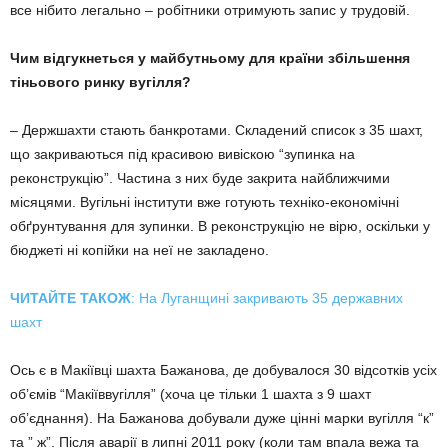
все нібито легально – робітники отримують запис у трудовій.
Чим відгукнеться у майбутньому для країни збільшення
тіньового ринку вугілля?
– Держшахти стають банкротами. Складений список з 35 шахт,
що закриваються під красивою вивіскою “зупинка на
реконструкцію”. Частина з них буде закрита найближчими
місяцями. Вугільні інститути вже готують техніко-економічні
обґрунтування для зупинки. В реконструкцію не вірю, оскільки у
бюджеті ні копійки на неї не закладено.
ЧИТАЙТЕ ТАКОЖ
: На Луганщині закривають 35 державних
шахт
Ось є в Макіївці шахта Бажанова, де добувалося 30 відсотків усіх
об’ємів “Макіїввугілля” (хоча це тільки 1 шахта з 9 шахт
об’єднання). На Бажанова добували дуже цінні марки вугілля “к”
та ” ж”. Після аварії в липні 2011 року (коли там впала вежа та