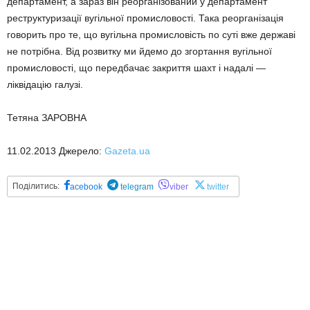
департамент, а зараз він реорганізований у департамент
реструктуризації вугільної промисловості. Така реорганізація
говорить про те, що вугільна промисловість по суті вже державі
не потрібна. Від розвитку ми йдемо до згортання вугільної
промисловості, що передбачає закриття шахт і надалі —
ліквідацію галузі.
Тетяна ЗАРОВНА
11.02.2013 Джерело:
Gazeta.ua
Поділитись:
acebook
telegram
viber
twitter