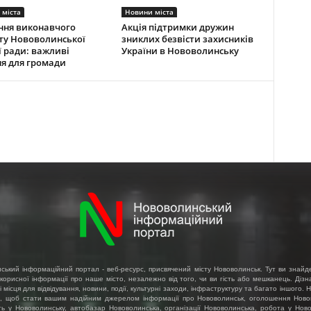
 міста
Новини міста
ння виконавчого
Акція підтримки дружин
ту Нововолинської
зниклих безвісти захисників
ї ради: важливі
України в Нововолинську
я для громади
ський інформаційний портал - веб-ресурс, присвячений місту Нововолинськ. Тут ви знайд
 корисної інформації про наше місто, незалежно від того, чи ви гість або мешканець. Діз
і місця для відвідування, новини, події, культурні заходи, інфраструктуру та багато іншого.
, щоб стати вашим надійним джерелом інформації про Нововолинськ, оголошення Ново
ть у Нововолинську, автобазар Нововолинська, організації Нововолинська, робота у Ново