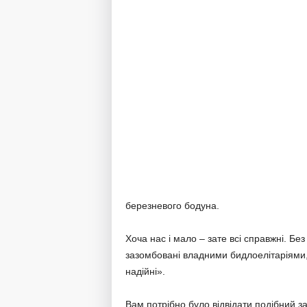
березневого бодуна.
Хоча нас і мало – зате всі справжні. Бе
зазомбовані владними бидлоелітаріями, н
надійні».
Вам потрібно було відвідати подібний за