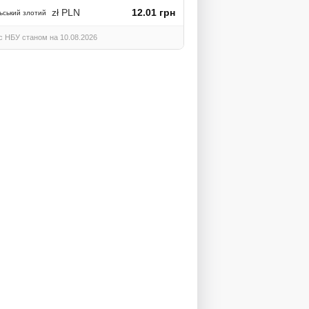
zł PLN
12.01 грн
ьський злотий
с НБУ станом на 10.08.2026