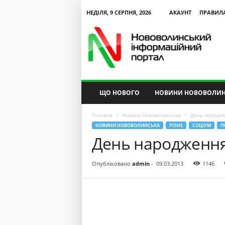
НЕДІЛЯ, 9 СЕРПНЯ, 2026
АКАУНТ
ПРАВИЛ
N
V
I
P
ЩО НОВОГО
НОВИНИ НОВОВОЛИН
Головна
Новини Нововолинська
День народже
НОВИНИ НОВОВОЛИНСЬКА
РІЗНЕ
СОЦІУМ
П
День народження
Опубліковано
admin
-
09.03.2013
1146