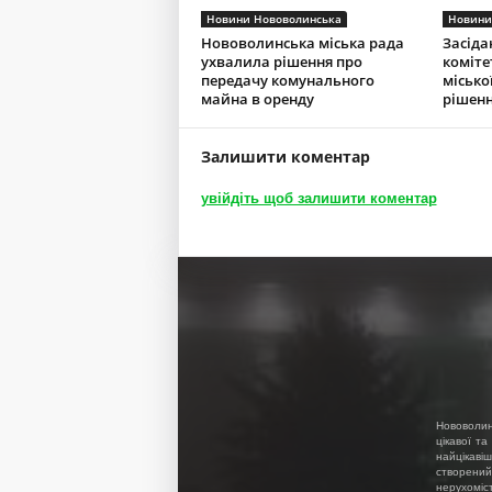
Новини Нововолинська
Новини
Нововолинська міська рада
Засіда
ухвалила рішення про
коміте
передачу комунального
місько
майна в оренду
рішенн
Залишити коментар
увійдіть щоб залишити коментар
Нововолин
цікавої та
найцікавіш
створений
нерухоміс