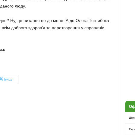
дданого люду.
дно? Ну, це питання не до мене. А до Олега Тягнибока
ю всім доброго здоров’я та перетворення у справжніх
ськ
twitter
Оф
Дол
Євр