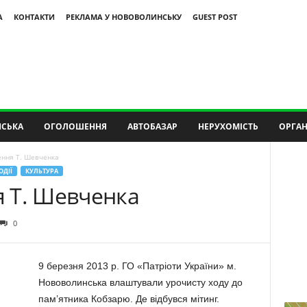
А
КОНТАКТИ
РЕКЛАМА У НОВОВОЛИНСЬКУ
GUEST POST
СЬКА
ОГОЛОШЕННЯ
АВТОБАЗАР
НЕРУХОМІСТЬ
ОРГАН
ння Т. Шевченка
ОДІЇ
КУЛЬТУРА
 Т. Шевченка
0
9 березня 2013 р. ГО «Патріоти України» м.
Нововолинська влаштували урочисту ходу до
пам’ятника Кобзарю. Де відбувся мітинг.