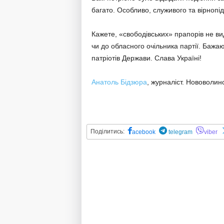
багато. Особливо, служивого та вірнопі
Кажете, «свободівських» прапорів не ви
чи до обласного очільника партії. Бажа
патріотів Держави. Слава Україні!
Анатоль Бідзюра
, журналіст. Нововолин
Поділитись:
acebook
telegram
viber