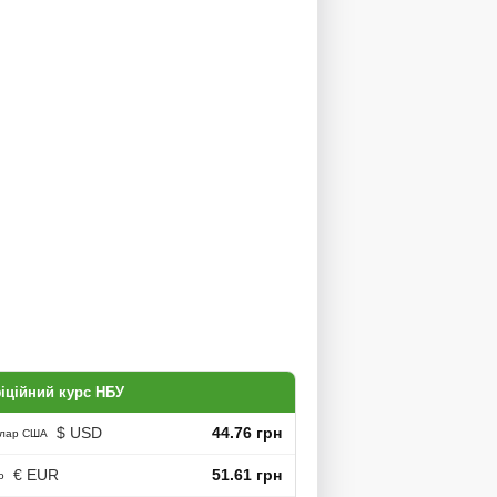
іційний курс НБУ
$ USD
44.76 грн
лар США
€ EUR
51.61 грн
о