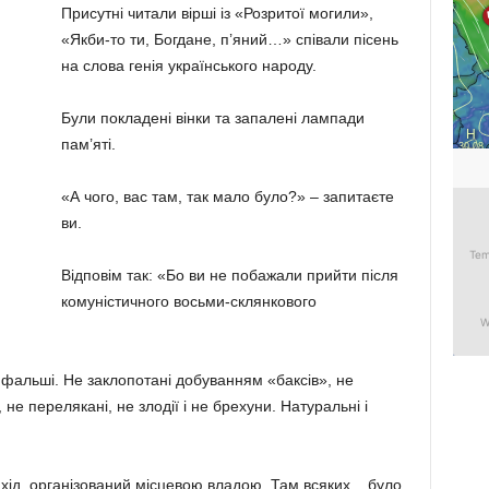
Присутні читали вірші із «Розритої могили»,
«Якби-то ти, Богдане, п’яний…» співали пісень
на слова генія українського народу.
Були покладені вінки та запалені лампади
пам’яті.
«А чого, вас там, так мало було?» – запитаєте
ви.
Відповім так: «Бо ви не побажали прийти після
комуністичного восьми-склянкового
з фальші. Не заклопотані добуванням «баксів», не
е перелякані, не злодії і не брехуни. Натуральні і
хід, організований місцевою владою. Там всяких.., було