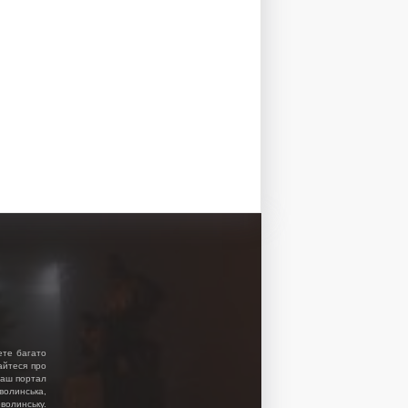
ете багато
найтеся про
 Наш портал
волинська,
волинську.