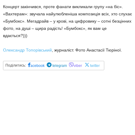
Концерт закінчився, проте фанати викликали групу «на біс».
«Вахтерам»: звучала найулюбленіша композиція всіх, хто слухає
«Бумбокс». Мегадрайв – у крові, на цифровику – сотні безцінних
фото, на душі – щира радість! «Бумбокс», як вам це
вдається?)))
Олександр Топорівський
, журналіст. Фото Анастасії Тюріної.
Поділитись:
acebook
telegram
viber
twitter