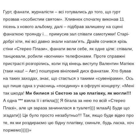
Гурт, фанати, журналісти – всі готувались до того, що гурт
прозвав «особистим святом». Хливнюк спочатку виконав 11
пісень з нового альбому, далі – підібрав залишену на сцені
фанаткою троянду і… примусив зал співати самотужки! Старі-
добрі хіти, які всі давно знали напам’ять. Драйв сочився крізь
стіни «Стерео Плази», фанати вели себе, як одне ціле: співали,
танцювали, робили «вогники» телефонами. Проте справжні
пристрасті розгорілись, коли під кінець виступу Валентин Матіюк
(таки наш! – Авт.) пошпурив вініловий диск фанатам. Хто бував
на таких заходах, знає, що стається з такими «сувенірами». Ось
що пише одна з учасниць «поєдинку» в офгрупі концерту: «Мені
так шкода!
Ми билися зі Свєтою за цю платівку, як могли!!!
А одна *** взяла її і втікла((( Я бігала за нею по всій «Стерео
Плазі», але ця зараза зачинилася в туалеті))) млааА) Буде що
згадати)) Це було просто незабутньо!!! Так, якщо буде відео про
те, як ми роздираємо цю бідну платівку, скиньте, будь ласка, хоч
поржемо)))))»