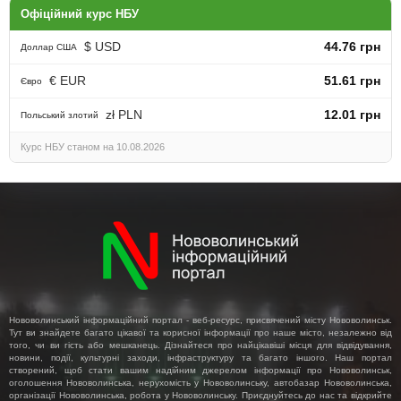
Офіційний курс НБУ
$ USD
44.76 грн
Доллар США
€ EUR
51.61 грн
Євро
zł PLN
12.01 грн
Польський злотий
Курс НБУ станом на 10.08.2026
Нововолинський інформаційний портал - веб-ресурс, присвячений місту Нововолинськ.
Тут ви знайдете багато цікавої та корисної інформації про наше місто, незалежно від
того, чи ви гість або мешканець. Дізнайтеся про найцікавіші місця для відвідування,
новини, події, культурні заходи, інфраструктуру та багато іншого. Наш портал
створений, щоб стати вашим надійним джерелом інформації про Нововолинськ,
оголошення Нововолинська, нерухомість у Нововолинську, автобазар Нововолинська,
організації Нововолинська, робота у Нововолинську. Приєднуйтесь до нас та відкрийте