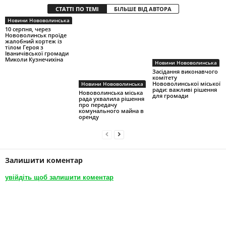
СТАТТІ ПО ТЕМІ
БІЛЬШЕ ВІД АВТОРА
Новини Нововолинська
10 серпня, через
Нововолинськ проїде
жалобний кортеж із
тілом Героя з
Іваничівської громади
Миколи Кузнечихіна
Новини Нововолинська
Засідання виконавчого
комітету
Нововолинської міської
Новини Нововолинська
ради: важливі рішення
Нововолинська міська
для громади
рада ухвалила рішення
про передачу
комунального майна в
оренду
Залишити коментар
увійдіть щоб залишити коментар