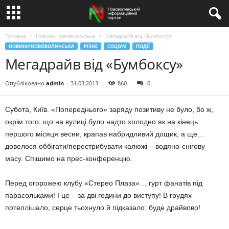
Головна
Новини Нововолинська
Мегадрайв від «Бумбоксу»
НОВИНИ НОВОВОЛИНСЬКА
РІЗНЕ
СОЦІУМ
ПОДІЇ
Мегадрайв від «Бумбоксу»
Опубліковано
admin
-
31.03.2013
860
0
Субота, Київ. «Попереднього» заряду позитиву не було, бо ж,
окрім того, що на вулиці було надто холодно як на кінець
першого місяця весни, крапав набридливий дощик, а ще…
довелося оббігати/перестрибувати калюжі – водяно-снігову
масу. Спішимо на прес-конференцію.
Перед огорожею клубу «Стерео Плаза»… гурт фанатів під
парасольками! І це – за дві години до виступу! В грудях
потеплішало, серце тьохнуло й підказало: буде драйвово!