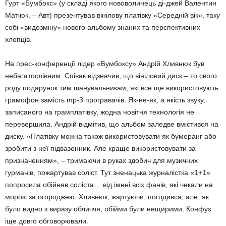
Гурт «Бумбокс» (у складі якого нововолинець ді-джей Валентин
Матіюк. – Авт) презентував вінілову платівку «Середній вік», таку
собі «видозміну» нового альбому знаних та перспективних
хлопців.
На прес-конференції лідер «Бумбоксу» Андрій Хливнюк був
небагатослівним. Співак відзначив, що вініловий диск – то свого
роду подарунок тим шанувальникам, які все ще використовують
грамофон замість mp-3 програвачів. Як-не-як, а якість звуку,
записаного на грамплатівку, жодна новітня технологія не
перевершила. Андрій відмітив, що альбом заледве вмістився на
диску. «Платівку можна також використовувати як бумеранг або
зробити з неї підвазонник. Але краще використовувати за
призначенням», – тримаючи в руках здобич для музичних
гурманів, пожартував соліст. Тут зненацька журналістка «1+1»
попросила обійняв соліста… від імені всіх фанів, які чекали на
морозі за огороджею. Хливнюк, жартуючи, погодився, але, як
було видно з виразу обличчя, обійми були нещирими. Конфуз
іще довго обговорювали.