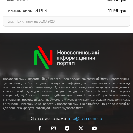
zł PLN
11.99 грн
Польський злотий
Курс НБУ станом на 06.08.2026
Нововолинський інформаційний портал - веб-ресурс, присвячений місту Нововолинськ.
Тут ви знайдете багато цікавої та корисної інформації про наше місто, незалежно від
того, чи ви гість або мешканець. Дізнайтеся про найцікавіші місця для відвідування,
новини, події, культурні заходи, інфраструктуру та багато іншого. Наш портал
створений, щоб стати вашим надійним джерелом інформації про Нововолинськ,
оголошення Нововолинська, нерухомість у Нововолинську, автобазар Нововолинська,
організації Нововолинська, робота у Нововолинську. Приєднуйтесь до нас та відкрийте
для себе всю красу та потенціал нашого чудового міста.
Зв'язатися з нами:
info@nvip.com.ua