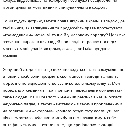
комусь видзвонював по телефону і був дуже незадоволений
моїми діями та моїм вільним спілкуванням із народом.
То чи будуть дотримуватися права людини в країні з владою, де
такі вчинки, як залякування та продажність права протестувати
«громадянами» можливі, та ще й у масовому порядку? Це ж яке
злочинно широке в цих людей при владі та грошах поле для
масових маніпуляцій як громадською, так і міжнародною
думкою!
Хочу, щоб люди, які на це поки що ведуться, таки зрозуміли, що
в такий спосіб вони продають свої майбутні вигоди та чинять
мерзотно по відношенню до суспільства, в якому живуть. Моя
порада для керівників Партії регіонів: перестаньте обманювати
себе і людей! Ваш і без того нікчемний рейтинг в нашій області
неухильно падає, а такою «виставою» з такими проплаченими
чи заляканими «акторами» кращого результату досягнути аж
ніяк неможливо. «Фашисти майбутнього називатимуть себе
антифашистами», – схоже на те, що «регіонали» сьогодні