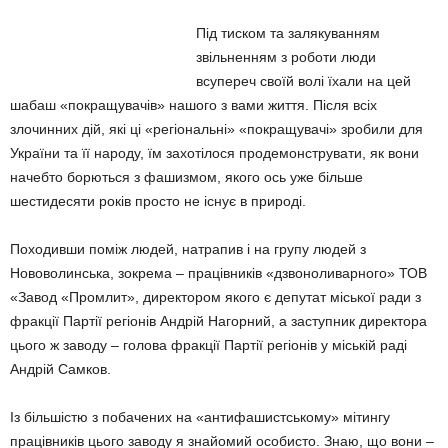
Під тиском та залякуванням
звільненням з роботи люди
всупереч своїй волі їхали на цей
шабаш «покращувачів» нашого з вами життя. Після всіх
злочинних дій, які ці «регіональні» «покращувачі» зробили для
України та її народу, їм захотілося продемонструвати, як вони
начебто борються з фашизмом, якого ось уже більше
шестидесяти років просто не існує в природі.
Походивши поміж людей, натрапив і на групу людей з
Нововолинська, зокрема – працівників «дзвоноливарного» ТОВ
«Завод «Промлит», директором якого є депутат міської ради з
фракції Партії регіонів Андрій Нагорний, а заступник директора
цього ж заводу – голова фракції Партії регіонів у міській раді
Андрій Самков.
Із більшістю з побачених на «антифашистському» мітингу
працівників цього заводу я знайомий особисто. Знаю, що вони –