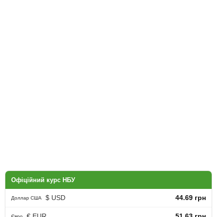
Офіційний курс НБУ
$ USD
44.69 грн
Доллар США
€ EUR
51.63 грн
Євро