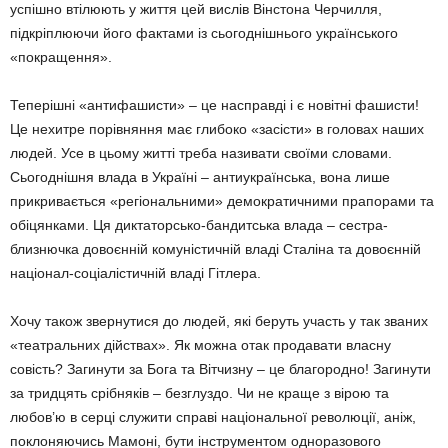
успішно втілюють у життя цей вислів Вінстона Черчилля,
підкріплюючи його фактами із сьогоднішнього українського
«покращення».
Теперішні «антифашисти» – це насправді і є новітні фашисти!
Це нехитре порівняння має глибоко «засісти» в головах наших
людей. Усе в цьому житті треба називати своїми словами.
Сьогоднішня влада в Україні – антиукраїнська, вона лише
прикривається «регіональними» демократичними прапорами та
обіцянками. Ця диктаторсько-бандитська влада – сестра-
близнючка довоєнній комуністичній владі Сталіна та довоєнній
націонал-соціалістичній владі Гітлера.
Хочу також звернутися до людей, які беруть участь у так званих
«театральних дійствах». Як можна отак продавати власну
совість? Загинути за Бога та Вітчизну – це благородно! Загинути
за тридцять срібняків – безглуздо. Чи не краще з вірою та
любов’ю в серці служити справі національної революції, аніж,
поклоняючись Мамоні, бути інструментом одноразового