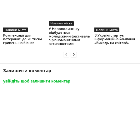
Новини міста
У Нововолинську
Новини міста
Новини міста
відбудеться
Компенсації для
В Україні стартує
молодіжний фестиваль
ветеранів: до 20 тисяч
інформаційна кампанія
з різноманітними
гривень на бізнес
«Виходь на світло!»
активностями
Залишити коментар
увійдіть щоб залишити коментар