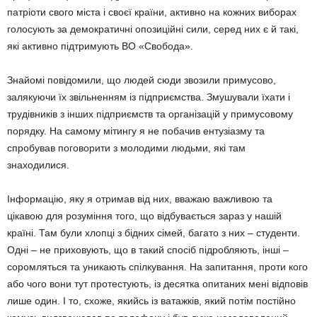
патріоти свого міста і своєї країни, активно на кожних виборах
голосують за демократичні опозиційні сили, серед них є й такі,
які активно підтримують ВО «Свобода».
Знайомі повідомили, що людей сюди звозили примусово,
залякуючи їх звільненням із підприємства. Змушували їхати і
трудівників з інших підприємств та організацій у примусовому
порядку. На самому мітингу я не побачив ентузіазму та
спробував поговорити з молодими людьми, які там
знаходилися.
Інформацію, яку я отримав від них, вважаю важливою та
цікавою для розуміння того, що відбувається зараз у нашій
країні. Там були хлопці з бідних сімей, багато з них – студенти.
Одні – не приховують, що в такий спосіб підробляють, інші –
соромляться та уникають спілкування. На запитання, проти кого
або чого вони тут протестують, із десятка опитаних мені відповів
лише один. І то, схоже, якийсь із ватажків, який потім постійно