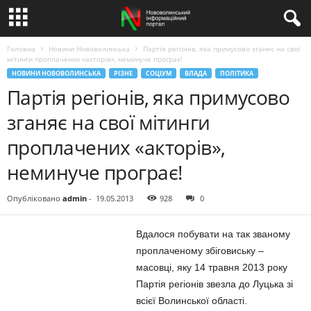
Головна
Новини Нововолинська
Партія регіонів, яка примусово зганяє на свої
мітинги проплачених «акторів», неминуче програє!
НОВИНИ НОВОВОЛИНСЬКА
РІЗНЕ
СОЦІУМ
ВЛАДА
ПОЛІТИКА
Партія регіонів, яка примусово
зганяє на свої мітинги
проплачених «акторів»,
неминуче програє!
Опубліковано
admin
-
19.05.2013
928
0
Вдалося побувати на так званому
проплаченому збіговиську –
масовці, яку 14 травня 2013 року
Партія регіонів звезла до Луцька зі
всієї Волинської області.