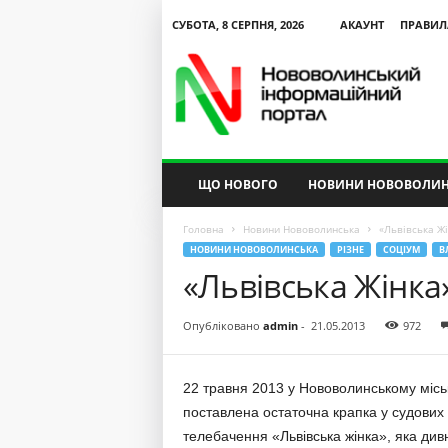
СУБОТА, 8 СЕРПНЯ, 2026
АКАУНТ
ПРАВИЛ
N
V
I
P
ЩО НОВОГО
НОВИНИ НОВОВОЛИН
Головна
Новини Нововолинська
«Львівська Жі
НОВИНИ НОВОВОЛИНСЬКА
РІЗНЕ
СОЦІУМ
В
«Львівська Жінка
Опубліковано
admin
-
21.05.2013
972
22 травня 2013 у Нововолинському місь
поставлена остаточна крапка у судових
телебачення «Львівська жінка», яка дивн