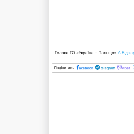
Голова ГО «Україна + Польща»
А.Бідзю
Поділитись:
acebook
telegram
viber