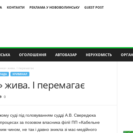
А
КОНТАКТИ
РЕКЛАМА У НОВОВОЛИНСЬКУ
GUEST POST
СЬКА
ОГОЛОШЕННЯ
АВТОБАЗАР
НЕРУХОМІСТЬ
ОРГАН
нка» жива. І перемагає
ЛАДА
КРИМІНАЛ
» жива. І перемагає
0
кому суді під головуванням судді А.В. Свередюка
 процесах за позовом власника філії ПП «Кабельне
им чином, не так і давно зникла зі мас-медійного