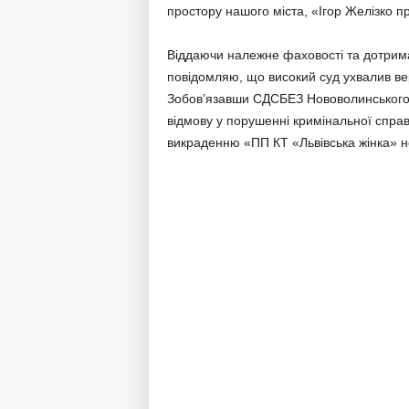
простору нашого міста, «Ігор Желізко 
Віддаючи належне фаховості та дотриман
повідомляю, що високий суд ухвалив ве
Зобов’язавши СДСБЕЗ Нововолинського 
відмову у порушенні кримінальної справ
викраденню «ПП КТ «Львівська жінка» н