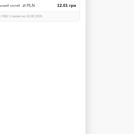
zł PLN
12.01 грн
ьський злотий
с НБУ станом на 10.08.2026