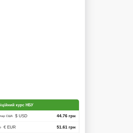
іційний курс НБУ
$ USD
44.76 грн
лар США
€ EUR
51.61 грн
о