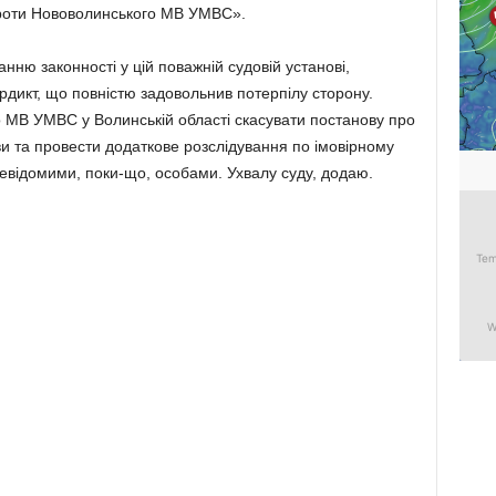
проти Нововолинського МВ УМВС».
ню законності у цій поважній судовій установі,
рдикт, що повністю задовольнив потерпілу сторону.
МВ УМВС у Волинській області скасувати постанову про
и та провести додаткове розслідування по імовірному
евідомими, поки-що, особами. Ухвалу суду, додаю.