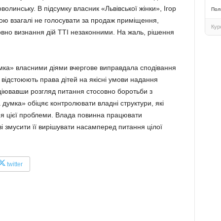
олинську. В підсумку власник «Львівської жінки», Ігор
Пол
гою взагалі не голосувати за продаж приміщення,
Кур
овно визнання дій ТТІ незаконними. На жаль, рішення
мка» власними діями вчергове виправдала сподівання
відстоюють права дітей на якісні умови надання
ніціювавши розгляд питання стосовно боротьби з
думка» обіцяє контролювати владні структури, які
ня цієї проблеми. Влада повинна працювати
ві змусити її вирішувати насамперед питання цілої
twitter