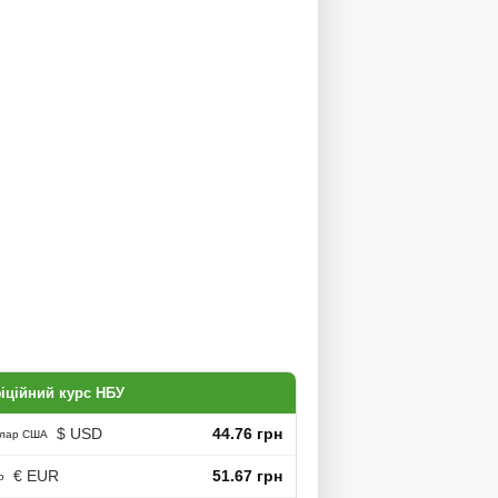
іційний курс НБУ
$ USD
44.76 грн
лар США
€ EUR
51.67 грн
о