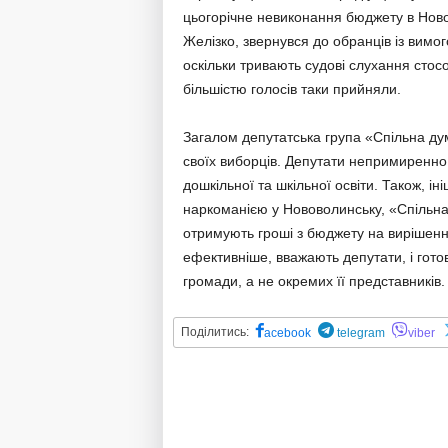
цьогорічне невиконання бюджету в Новов
Желізко, звернувся до обранців із вимо
оскільки тривають судові слухання стос
більшістю голосів таки прийняли.
Загалом депутатська група «Спільна ду
своїх виборців. Депутати непримиренно 
дошкільної та шкільної освіти. Також, і
наркоманією у Нововолинську, «Спільна 
отримують гроші з бюджету на вирішен
ефективніше, вважають депутати, і гото
громади, а не окремих її представників.
Поділитись:
acebook
telegram
viber