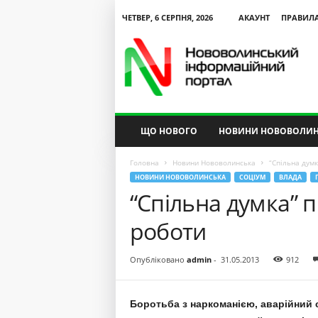
ЧЕТВЕР, 6 СЕРПНЯ, 2026
АКАУНТ
ПРАВИЛ
N
V
I
P
ЩО НОВОГО
НОВИНИ НОВОВОЛИН
Головна
Новини Нововолинська
“Спільна думк
НОВИНИ НОВОВОЛИНСЬКА
СОЦІУМ
ВЛАДА
“Спільна думка” 
роботи
Опубліковано
admin
-
31.05.2013
912
Боротьба з наркоманією, аварійний 