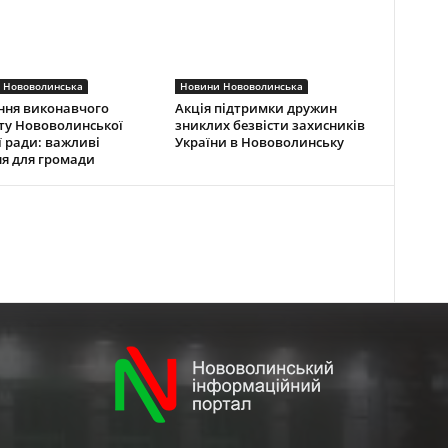
 Нововолинська
Новини Нововолинська
ння виконавчого
Акція підтримки дружин
ту Нововолинської
зниклих безвісти захисників
ї ради: важливі
України в Нововолинську
я для громади