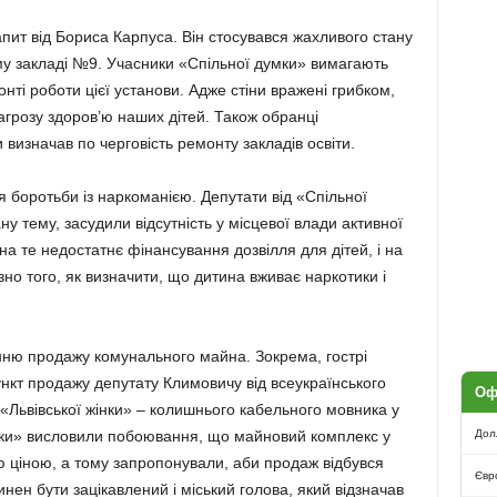
пит від Бориса Карпуса. Він стосувався жахливого стану
му закладі №9. Учасники «Спільної думки» вимагають
ті роботи цієї установи. Адже стіни вражені грибком,
агрозу здоров’ю наших дітей. Також обранці
визначав по черговість ремонту закладів освіти.
 боротьби із наркоманією. Депутати від «Спільної
ану тему, засудили відсутність у місцевої влади активної
на те недостатнє фінансування дозвілля для дітей, і на
овно того, як визначити, що дитина вживає наркотики і
анню продажу комунального майна. Зокрема, гострі
пункт продажу депутату Климовичу від всеукраїнського
Оф
Львівської жінки» – колишнього кабельного мовника у
мки» висловили побоювання, що майновий комплекс у
Дол
ю ціною, а тому запропонували, аби продаж відбувся
Євр
нен бути зацікавлений і міський голова, який відзначав