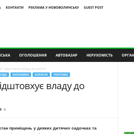
А
КОНТАКТИ
РЕКЛАМА У НОВОВОЛИНСЬКУ
GUEST POST
СЬКА
ОГОЛОШЕННЯ
АВТОБАЗАР
НЕРУХОМІСТЬ
ОРГАН
а” підштовхує владу до роботи
ПОДІЇ
ЕКОНОМІКА
КОРИСНЕ
ПОЛІТИКА
підштовхує владу до
0
стан приміщень у деяких дитячих садочках та