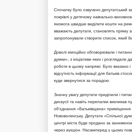
Спочатку було озвучено депутатський за
покрівлі у дитячому навчально-виховно
якомога швидше виділити кошти на ремон
вважають депутати, становлять пряму з
запропонували створити список, який би 
Доволі емоційно обговорювали і питання
думки», з ініціативи яких і розглядали д
роботи в цьому напрямі. Було вказано і 
відсутність інформації для батьків стос
куди звернутися за порадою.
Значну увагу депутати приділили і пит
дискусії та навіть перепалки викликав 
об’єднання «Батьківщина» приміщення «
Нововолинську. Депутати «Спільної ду
центрі міста буде продано за занижено
через аукціон. Насамперед у цьому пови