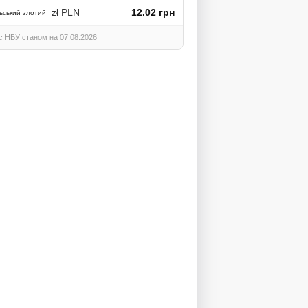
zł PLN
12.02 грн
ьський злотий
с НБУ станом на 07.08.2026