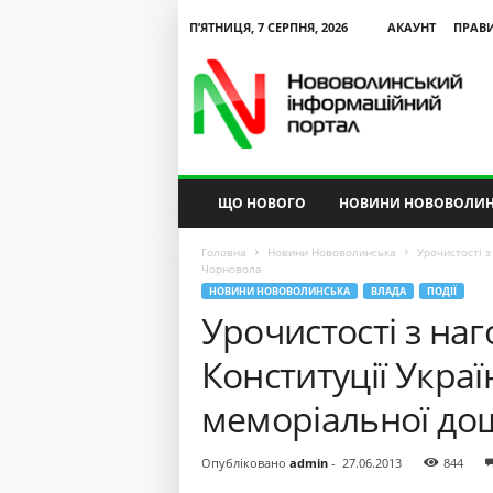
П’ЯТНИЦЯ, 7 СЕРПНЯ, 2026
АКАУНТ
ПРАВ
N
V
I
P
ЩО НОВОГО
НОВИНИ НОВОВОЛИН
Головна
Новини Нововолинська
Урочистості з
Чорновола
НОВИНИ НОВОВОЛИНСЬКА
ВЛАДА
ПОДІЇ
Урочистості з наг
Конституції Украї
меморіальної до
Опубліковано
admin
-
27.06.2013
844