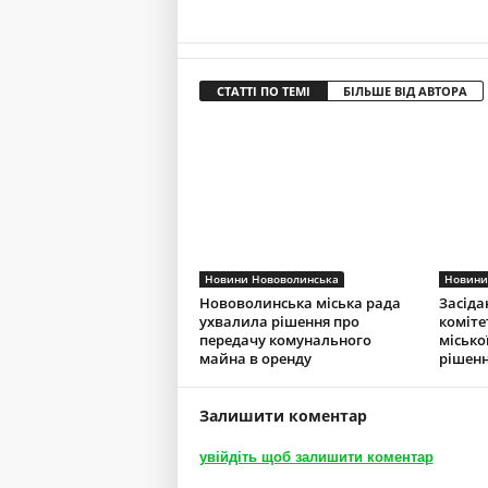
СТАТТІ ПО ТЕМІ
БІЛЬШЕ ВІД АВТОРА
Новини Нововолинська
Новини
Нововолинська міська рада
Засіда
ухвалила рішення про
коміте
передачу комунального
місько
майна в оренду
рішенн
Залишити коментар
увійдіть щоб залишити коментар