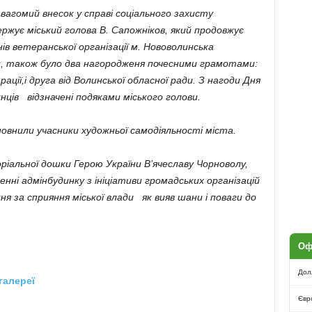
омий внесок у справі соціального захисту
ржує міський голова В. Сапожніков, який продовжує
нів ветеранської організації м. Нововолинська
, також було два нагородженя почесними грамотами:
ації,і друга від Волинської обласної ради.
З нагоди Дня
ців відзначені подяками міського голови.
внили учасники художньої самодіяльності міста.
льної дошки Герою України В’ячеславу Чорноволу,
енні адмінбудинку з ініціативи громадських організацій
я за сприяння міської влади як вияв шани і поваги до
Оф
Дол
галереї
Євр