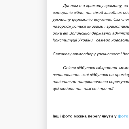
Диплом та грамоту грамоту, за ваг
ветеранів війни,
та сімей загиблих оде
урочисту церемонію вручення.
Сім чле
нагороджуються книгами і грамотами
одна від Волинської державної адміністр
Конституції України семеро нововолин
Святкову атмосферу урочистості допо
Опісля відбулося відкриття меморіа
встановлення якої відбулося на приміщ
національно-патріотичного спрямуванн
цієї людини та пам’яті про неї
Інші фото можна переглянути у
фото