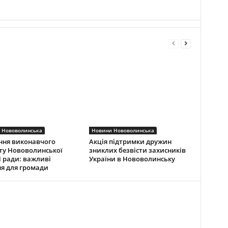
 Нововолинська
Новини Нововолинська
ння виконавчого
Акція підтримки дружин
ту Нововолинської
зниклих безвісти захисників
ї ради: важливі
України в Нововолинську
я для громади