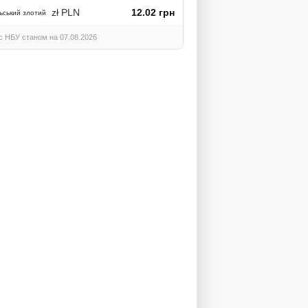
zł PLN
12.02 грн
ьський злотий
с НБУ станом на 07.08.2026