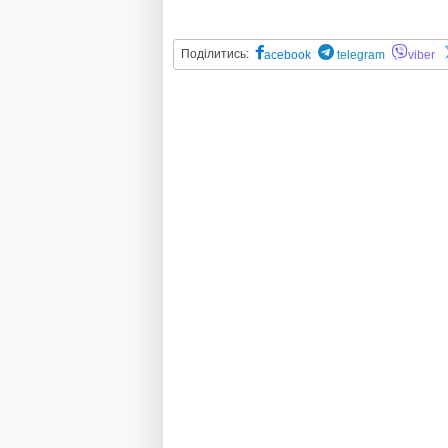
Поділитись:
acebook
telegram
viber