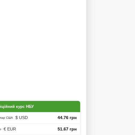
іційний курс НБУ
$ USD
44.76 грн
лар США
€ EUR
51.67 грн
о