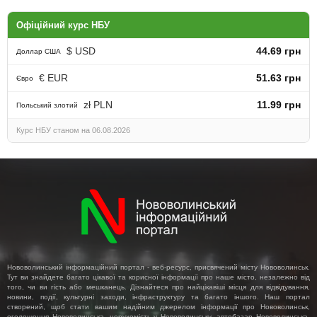
Офіційний курс НБУ
$ USD
44.69 грн
Доллар США
€ EUR
51.63 грн
Євро
zł PLN
11.99 грн
Польський злотий
Курс НБУ станом на 06.08.2026
Нововолинський інформаційний портал - веб-ресурс, присвячений місту Нововолинськ.
Тут ви знайдете багато цікавої та корисної інформації про наше місто, незалежно від
того, чи ви гість або мешканець. Дізнайтеся про найцікавіші місця для відвідування,
новини, події, культурні заходи, інфраструктуру та багато іншого. Наш портал
створений, щоб стати вашим надійним джерелом інформації про Нововолинськ,
оголошення Нововолинська, нерухомість у Нововолинську, автобазар Нововолинська,