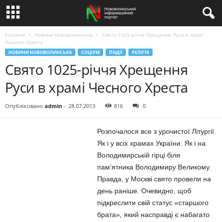
Головна
Новини Нововолинська
Свято 1025-річчя Хрещення Руси в храмі
Чесного Хреста
НОВИНИ НОВОВОЛИНСЬКА
СОЦІУМ
ПОДІЇ
РЕЛІГІЯ
Свято 1025-річчя Хрещення
Руси в храмі Чесного Хреста
Опубліковано
admin
-
28.07.2013
816
0
Розпочалося все з урочистої Літургії.
Як і у всіх храмах України. Як і на
Володимирській гірці біля
пам’ятника Володимиру Великому.
Правда, у Москві свято провели на
день раніше. Очевидно, щоб
підкреслити свій статус «старшого
брата», який насправді є набагато