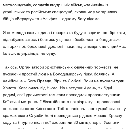
металошукачів, солдатів внутрішніх військ, «тайняків» із
українських та російських спецслужб, схованих у чагарниках
бійців «Беркуту» та «Альфи» – одному Богу відомо.
Я немолода вже людина і говорив та буду говорити, що брехати,
підлабузнюватись і боятись у ці повні безбожжя та бандитсько-
олігархічної, брехливої ідеології, часи, яку з покірністю сприймає
більшість українців, не буду.
Так ось. Організатори християнських ювілейних торжеств, не
пускаючи простий люд на Володимирську гірку, боялись. А
найбільше – Бога Правди, Віри та Любові. Вони не пускали туди
Христа. Ховаючись від Нього. На наступний день, як бідні
родичі, свої урочистості там-таки проводили правонаступники
Київської метрополії Візантійського патріархату – православні
«неканонічного» Київського. Тобто національного українського, у
храмах якого Служби Божі проводяться рідною мовою. Хресну
ходу та Літургію після неї охороняли 30 міліціонерів. Ухопили