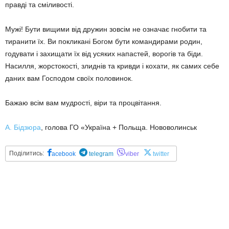
правді та сміливості.
Мужі! Бути вищими від дружин зовсім не означає гнобити та
тиранити їх. Ви покликані Богом бути командирами родин,
годувати і захищати їх від усяких напастей, ворогів та біди.
Насилля, жорстокості, злиднів та кривди і кохати, як самих себе
даних вам Господом своїх половинок.
Бажаю всім вам мудрості, віри та процвітання.
А. Бідзюра
, голова ГО «Україна + Польща. Нововолинськ
Поділитись:
acebook
telegram
viber
twitter