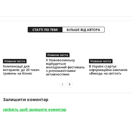
СТАТТІ ПО ТЕМІ
БІЛЬШЕ ВІД АВТОРА
Новини міста
У Нововолинську
Новини міста
Новини міста
відбудеться
Компенсації для
В Україні стартує
молодіжний фестиваль
ветеранів: до 20 тисяч
інформаційна кампанія
з різноманітними
гривень на бізнес
«Виходь на світло!»
активностями
Залишити коментар
увійдіть щоб залишити коментар