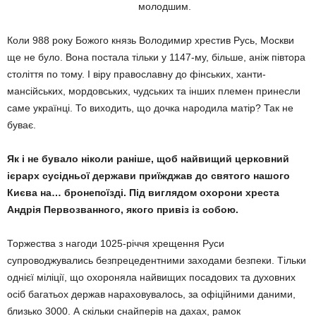
молодшим.
Коли 988 року Божого князь Володимир хрестив Русь, Москви
ще не було. Вона постала тільки у 1147-му, більше, аніж півтора
століття по тому. І віру православну до фінських, ханти-
мансійських, мордовських, чудських та інших племен принесли
саме українці. То виходить, що дочка народила матір? Так не
буває.
Як і не бувало ніколи раніше, щоб найвищий церковний
ієрарх сусідньої держави приїжджав до святого нашого
Києва на… бронепоїзді. Під виглядом охорони хреста
Андрія Первозванного, якого привіз із собою.
Торжества з нагоди 1025-річчя хрещення Руси
супроводжувались безпрецедентними заходами безпеки. Тільки
однієї міліції, що охороняла найвищих посадових та духовних
осіб багатьох держав нараховувалось, за офіційними даними,
близько 3000. А скільки снайперів на дахах, рамок