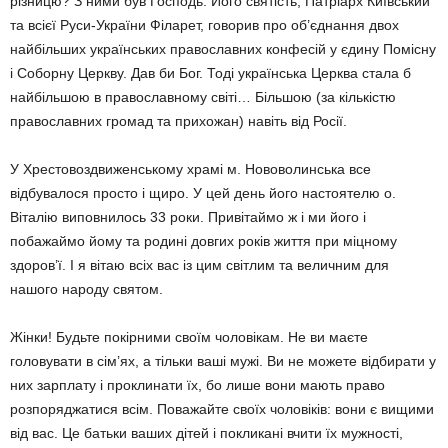
різницю? З ними був Господь. Його святість, Патріарх Київський
та всієї Руси-України Філарет, говорив про об’єднання двох
найбільших українських православних конфесій у єдину Помісну
і Cоборну Церкву. Дав би Бог. Тоді українська Церква стала б
найбільшою в православному світі… Більшою (за кількістю
православних громад та прихожан) навіть від Росії.
У Хрестовоздвиженському храмі м. Нововолинська все
відбувалося просто і щиро. У цей день його настоятелю о.
Віталію виповнилось 33 роки. Привітаймо ж і ми його і
побажаймо йому та родині довгих років життя при міцному
здоров’ї. І я вітаю всіх вас із цим світлим та величним для
нашого народу святом.
Жінки! Будьте покірними своїм чоловікам. Не ви маєте
головувати в сім’ях, а тільки ваші мужі. Ви не можете відбирати у
них зарплату і проклинати їх, бо лише вони мають право
розпоряджатися всім. Поважайте своїх чоловіків: вони є вищими
від вас. Це батьки ваших дітей і покликані вчити їх мужності,