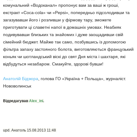
комунальний «Водоканал» пропонує вам за ваші ж гроші,
екстракт «Coca-cola» чи «Pepsi», попередньо підсолодивши та
загазувавши його і розливши у фірмову тару, зможете
приготувати ці славетні напої в домашніх умовах. Неабияк
подивувавши близьких та знайомих і дуже заощадивши свій
сімейний бюджет. Майже так само, позбувшись із допомогою
фільтра запаху застояного болота, виготовляються французький
коньяк чи шотландський віскі до свят Дня міста і шахтаря, які
відбудуться незабаром. Смакуйте, здорові бувши!
Анатолій Бідзюра
, голова ГО «Україна + Польща», журналіст.
Нововолинськ
Відредагував
Alex_ini
.
upd. Анатоль 15.08.2013 11:48