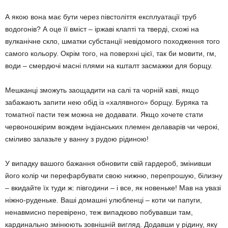
А якою вона має бути через півстоліття експлуатації труб
водогонів? А оце її вміст – іржаві клапті та тверді, схожі на
вулканічне скло, шматки субстанції невідомого походження того
самого кольору. Окрім того, на поверхні цієї, так би мовити, гм,
води – смердючі масні плями на кшталт засмажки для борщу.
Мешканці зможуть заощадити на салі та чорній каві, якщо
забажають запити нею обід із «халявного» борщу. Буряка та
томатної пасти теж можна не додавати. Якщо хочете стати
червоношкірим вождем індіанських племен делаварів чи черокі,
сміливо залазьте у ванну з рудою рідиною!
У випадку вашого бажання обновити свій гардероб, змінивши
його колір чи перефарбувати свою нижню, перепрошую, білизну
– вкидайте їх туди ж: півгодини – і все, як новеньке! Мав на увазі
ніжно-руденьке. Ваші домашні улюбленці – коти чи папуги,
ненавмисно перевірено, теж випадково побувавши там,
кардинально змінюють зовнішній вигляд. Додавши у рідину, яку