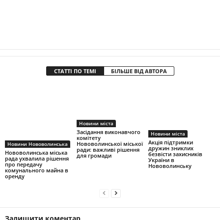
СТАТТІ ПО ТЕМІ
БІЛЬШЕ ВІД АВТОРА
Новини міста
Засідання виконавчого
Новини міста
комітету
Акція підтримки
Нововолинської міської
Новини Нововолинська
дружин зниклих
ради: важливі рішення
Нововолинська міська
безвісти захисників
для громади
рада ухвалила рішення
України в
про передачу
Нововолинську
комунального майна в
оренду
Залишити коментар