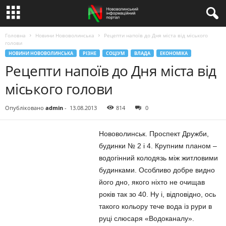
Головна
Новини Нововолинська
Рецепти напоїв до Дня міста від міського
голови
НОВИНИ НОВОВОЛИНСЬКА
РІЗНЕ
СОЦІУМ
ВЛАДА
ЕКОНОМІКА
Рецепти напоїв до Дня міста від
міського голови
Опубліковано
admin
-
13.08.2013
814
0
Нововолинськ. Проспект Дружби,
будинки № 2 і 4. Крупним планом –
водогінний колодязь між житловими
будинками. Особливо добре видно
його дно, якого ніхто не очищав
років так зо 40. Ну і, відповідно, ось
такого кольору тече вода із рури в
руці слюсаря «Водоканалу».