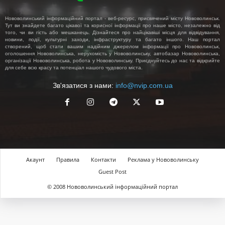
Нововолинський інформаційний портал - веб-ресурс, присвячений місту Нововолинськ.
Тут ви знайдете багато цікавої та корисної інформації про наше місто, незалежно від
того, чи ви гість або мешканець. Дізнайтеся про найцікавіші місця для відвідування,
новини, події, культурні заходи, інфраструктуру та багато іншого. Наш портал
створений, щоб стати вашим надійним джерелом інформації про Нововолинськ,
оголошення Нововолинська, нерухомість у Нововолинську, автобазар Нововолинська,
організації Нововолинська, робота у Нововолинську. Приєднуйтесь до нас та відкрийте
для себе всю красу та потенціал нашого чудового міста.
Зв'язатися з нами:
info@nvip.com.ua
Акаунт
Правила
Контакти
Реклама у Нововолинську
Guest Post
© 2008 Нововолинський інформаційний портал