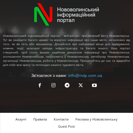
Нововолинський інформаційний портал - веб-ресурс, присвячений місту Нововолинськ.
Тут ви знайдете багато цікавої та корисної інформації про наше місто, незалежно від
того, чи ви гість або мешканець. Дізнайтеся про найцікавіші місця для відвідування,
новини, події, культурні заходи, інфраструктуру та багато іншого. Наш портал
створений, щоб стати вашим надійним джерелом інформації про Нововолинськ,
оголошення Нововолинська, нерухомість у Нововолинську, автобазар Нововолинська,
організації Нововолинська, робота у Нововолинську. Приєднуйтесь до нас та відкрийте
для себе всю красу та потенціал нашого чудового міста.
Зв'язатися з нами:
info@nvip.com.ua
Акаунт
Правила
Контакти
Реклама у Нововолинську
Guest Post