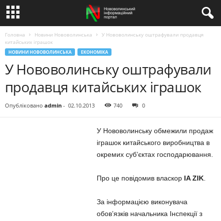
Головна
Новини Нововолинська
У Нововолинську оштрафували продавця
китайських іграшок
НОВИНИ НОВОВОЛИНСЬКА
ЕКОНОМІКА
У Нововолинську оштрафували
продавця китайських іграшок
Опубліковано
admin
-
02.10.2013
740
0
У Нововолинську обмежили продаж
іграшок китайського виробництва в
окремих суб’єктах господарювання.
Про це повідомив власкор
IA ZIK
.
За інформацією виконувача
обов’язків начальника Інспекції з