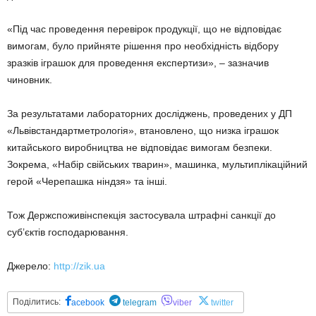
«Під час проведення перевірок продукції, що не відповідає
вимогам, було прийняте рішення про необхідність відбору
зразків іграшок для проведення експертизи», – зазначив
чиновник.
За результатами лабораторних досліджень, проведених у ДП
«Львівстандартметрологія», втановлено, що низка іграшок
китайського виробництва не відповідає вимогам безпеки.
Зокрема, «Набір свійських тварин», машинка, мультиплікаційний
герой «Черепашка ніндзя» та інші.
Тож Держспоживінспекція застосувала штрафні санкції до
суб’єктів господарювання.
Джерело:
http://zik.ua
Поділитись:
acebook
telegram
viber
twitter