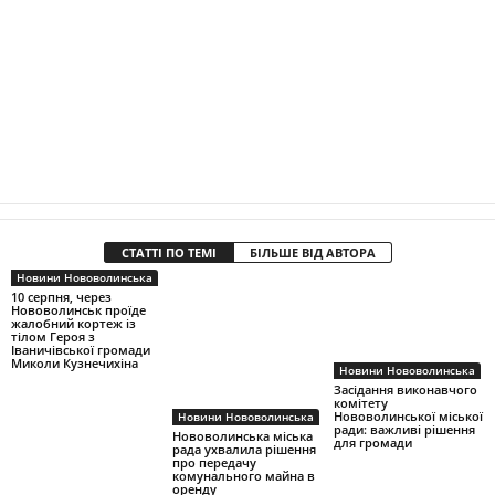
СТАТТІ ПО ТЕМІ
БІЛЬШЕ ВІД АВТОРА
Новини Нововолинська
10 серпня, через
Нововолинськ проїде
жалобний кортеж із
тілом Героя з
Іваничівської громади
Миколи Кузнечихіна
Новини Нововолинська
Засідання виконавчого
комітету
Нововолинської міської
Новини Нововолинська
ради: важливі рішення
Нововолинська міська
для громади
рада ухвалила рішення
про передачу
комунального майна в
оренду