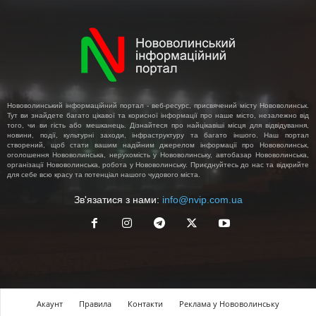
Нововолинський інформаційний портал - веб-ресурс, присвячений місту Нововолинськ.
Тут ви знайдете багато цікавої та корисної інформації про наше місто, незалежно від
того, чи ви гість або мешканець. Дізнайтеся про найцікавіші місця для відвідування,
новини, події, культурні заходи, інфраструктуру та багато іншого. Наш портал
створений, щоб стати вашим надійним джерелом інформації про Нововолинськ,
оголошення Нововолинська, нерухомість у Нововолинську, автобазар Нововолинська,
організації Нововолинська, робота у Нововолинську. Приєднуйтесь до нас та відкрийте
для себе всю красу та потенціал нашого чудового міста.
Зв'язатися з нами:
info@nvip.com.ua
Акаунт
Правила
Контакти
Реклама у Нововолинську