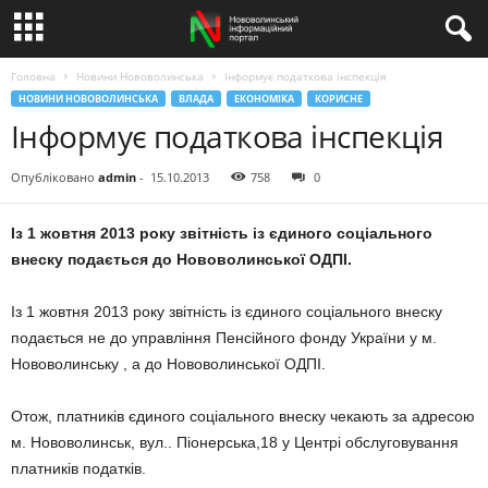
Головна
Новини Нововолинська
Інформує податкова інспекція
НОВИНИ НОВОВОЛИНСЬКА
ВЛАДА
ЕКОНОМІКА
КОРИСНЕ
Інформує податкова інспекція
Опубліковано
admin
-
15.10.2013
758
0
Із 1 жовтня 2013 року звітність із єдиного соціального
внеску подається до
Нововолинської
ОДПІ.
Із 1 жовтня 2013 року звітність із єдиного соціального внеску
подається не до управління Пенсійного фонду України у м.
Нововолинську , а до Нововолинської ОДПІ.
Отож, платників єдиного соціального внеску чекають за адресою
м. Нововолинськ, вул.. Піонерська,18 у Центрі обслуговування
платників податків.