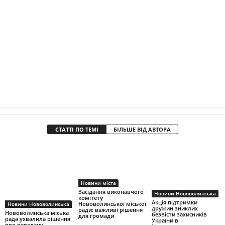
СТАТТІ ПО ТЕМІ
БІЛЬШЕ ВІД АВТОРА
Новини міста
Засідання виконавчого
Новини Нововолинська
комітету
Акція підтримки
Нововолинської міської
Новини Нововолинська
дружин зниклих
ради: важливі рішення
Нововолинська міська
безвісти захисників
для громади
рада ухвалила рішення
України в
про передачу