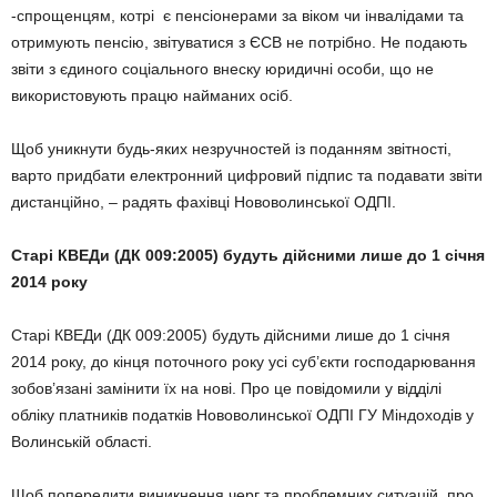
-спрощенцям, котрі є пенсіонерами за віком чи інвалідами та
отримують пенсію, звітуватися з ЄСВ не потрібно. Не подають
звіти з єдиного соціального внеску юридичні особи, що не
використовують працю найманих осіб.
Щоб уникнути будь-яких незручностей із поданням звітності,
варто придбати електронний цифровий підпис та подавати звіти
дистанційно, – радять фахівці Нововолинської ОДПІ.
Старі КВЕДи (ДК 009:2005) будуть дійсними лише до 1 січня
2014 року
Старі КВЕДи (ДК 009:2005) будуть дійсними лише до 1 січня
2014 року, до кінця поточного року усі суб’єкти господарювання
зобов’язані замінити їх на нові. Про це повідомили у відділі
обліку платників податків Нововолинської ОДПІ ГУ Міндоходів у
Волинській області.
Щоб попередити виникнення черг та проблемних ситуацій, про